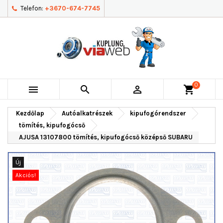
Telefon:
+3670-674-7745
0



shopping_cart
Kezdőlap
Autóalkatrészek
kipufogórendszer
tömítés, kipufogócső
AJUSA 13107800 tömítés, kipufogócső középső SUBARU
Új
Akciós!