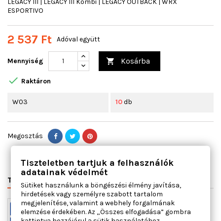
LEGACY III | LEGACY III Kombi | LEGACY OUTBACK | WRX
ESPORTIVO
2 537 Ft
Adóval együtt
Kosárba
Mennyiség


Raktáron
W03
10
db
Megosztás
Tiszteletben tartjuk a felhasználók
adatainak védelmét
TERMÉK RÉSZLETEI
VÁLTÓSZÁMOK
MIHEZ JÓ
Sütiket használunk a böngészési élmény javítása,
hirdetések vagy személyre szabott tartalom
megjelenítése, valamint a webhely forgalmának
elemzése érdekében. Az „Összes elfogadása” gombra
kattintva hozzájárul a sütik használatához.