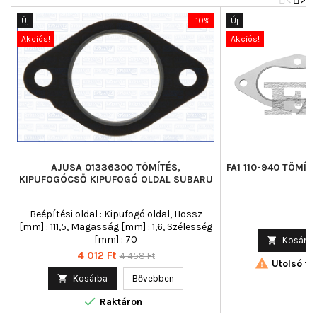
Új
-10%
Új
Akciós!
Akciós!
AJUSA 01336300 TÖMÍTÉS,
FA1 110-940 TÖMÍ
KIPUFOGÓCSŐ KIPUFOGÓ OLDAL SUBARU
Beépítési oldal : Kipufogó oldal, Hossz
Ár
2 
[mm] : 111,5, Magasság [mm] : 1,6, Szélesség
[mm] : 70

Kosárba
Ár
Normál
4 012 Ft
4 458 Ft

Utolsó tét
ár

Kosárba
Bővebben

Raktáron