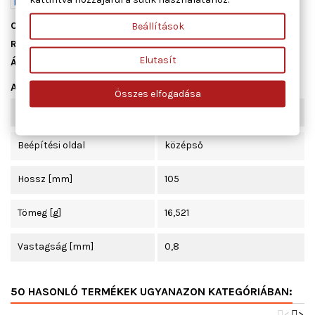
Cikkszám
13107800
Beállítások
Raktáron
10 db
Elutasít
Állapot
Új
Adatlap
Összes elfogadása
Szélesség [mm]
68
Beépítési oldal
középső
Hossz [mm]
105
Tömeg [g]
16,521
Vastagság [mm]
0,8
50 HASONLÓ TERMÉKEK UGYANAZON KATEGÓRIÁBAN:
<
>