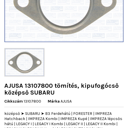
AJUSA 13107800 tömítés, kipufogócső
középső SUBARU
Cikkszám
13107800
Márka
AJUSA
középső ➤ SUBARU ➤ B3 Ferdehátú | FORESTER | IMPREZA
Hatchback | IMPREZA Kombi | IMPREZA Kupé | IMPREZA lépcsős
hátú | LEGACY I | LEGACY I Kombi | LEGACY II | LEGACY II Kombi |