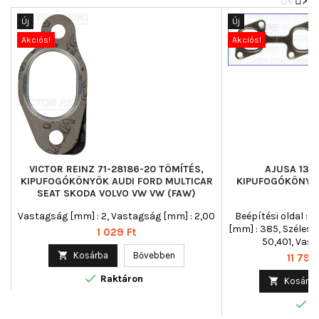
<
>
Új
Új
Akciós!
Akciós!
VICTOR REINZ 71-28186-20 TÖMÍTÉS,
AJUSA 131
KIPUFOGÓKÖNYÖK AUDI FORD MULTICAR
KIPUFOGÓKÖNYÖ
SEAT SKODA VOLVO VW VW (FAW)
N
Vastagság [mm] : 2, Vastagság [mm] : 2,00
Beépítési oldal : 
[mm] : 385, Szélessé
Ár
1 029 Ft
50,401, Vast

Kosárba
Bővebben
Ár
11 795

Raktáron

Kosárba

R