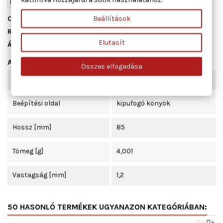
Beállítások
Cikkszám
13006200
Raktáron
6 db
Elutasít
Állapot
Új
Adatlap
Összes elfogadása
Szélesség [mm]
46
Beépítési oldal
kipufogó könyök
Hossz [mm]
85
Tömeg [g]
4,001
Vastagság [mm]
1,2
50 HASONLÓ TERMÉKEK UGYANAZON KATEGÓRIÁBAN: