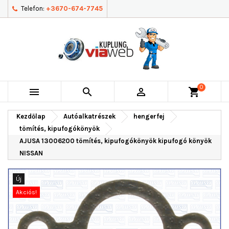
Telefon:
+3670-674-7745
0



shopping_cart
Kezdőlap
Autóalkatrészek
hengerfej
tömítés, kipufogókönyök
AJUSA 13006200 tömítés, kipufogókönyök kipufogó könyök
NISSAN
Új
Akciós!