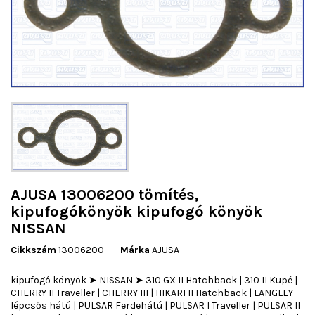
AJUSA 13006200 tömítés,
kipufogókönyök kipufogó könyök
NISSAN
Cikkszám
13006200
Márka
AJUSA
kipufogó könyök ➤ NISSAN ➤ 310 GX II Hatchback | 310 II Kupé |
CHERRY II Traveller | CHERRY III | HIKARI II Hatchback | LANGLEY
lépcsős hátú | PULSAR Ferdehátú | PULSAR I Traveller | PULSAR II