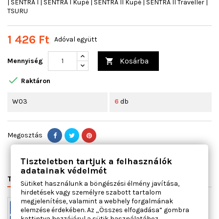
| SENTRA I | SENTRA I Kupé | SENTRA II Kupé | SENTRA II Traveller |
TSURU
1 426 Ft
Adóval együtt
Kosárba
Mennyiség


Raktáron
W03
6
db
Megosztás
Tiszteletben tartjuk a felhasználók
adatainak védelmét
TERMÉK RÉSZLETEI
VÁLTÓSZÁMOK
MIHEZ JÓ
Sütiket használunk a böngészési élmény javítása,
hirdetések vagy személyre szabott tartalom
megjelenítése, valamint a webhely forgalmának
elemzése érdekében. Az „Összes elfogadása” gombra
kattintva hozzájárul a sütik használatához.