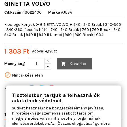
GINETTA VOLVO
Cikkszám
13022400
Márka
AJUSA
kipufogó könyök ➤ GINETTA, VOLVO ➤ 240 | 240 Break | 340-360
| 340-360 lépcsős hátú | 740 | 740 Break | 760 | 760 Break | 940 |
940 Break | 940 II | 940 II Kombi | 960 | 960 Break | G34
1 303 Ft
Adóval együtt
Kosárba
Mennyiség


Nincs-készleten
Megosztás
Tiszteletben tartjuk a felhasználók
adatainak védelmét
Sütiket használunk a böngészési élmény javítása,
hirdetések vagy személyre szabott tartalom
TERMÉK RÉSZLETEI
VÁLTÓSZÁMOK
MIHEZ JÓ
megjelenítése, valamint a webhely forgalmának
elemzése érdekében. Az „Összes elfogadása” gombra