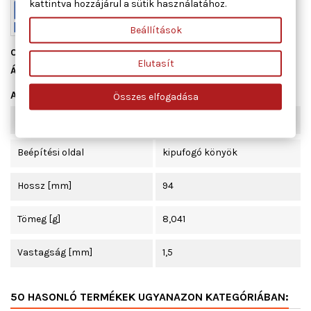
kattintva hozzájárul a sütik használatához.
Beállítások
Cikkszám
13022400
Elutasít
Állapot
Új
Adatlap
Összes elfogadása
Szélesség [mm]
59
Beépítési oldal
kipufogó könyök
Hossz [mm]
94
Tömeg [g]
8,041
Vastagság [mm]
1,5
50 HASONLÓ TERMÉKEK UGYANAZON KATEGÓRIÁBAN: