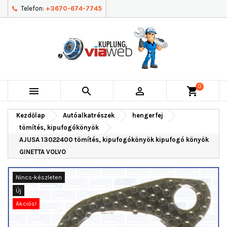
Telefon:
+3670-674-7745
0



shopping_cart
Kezdőlap
Autóalkatrészek
hengerfej
tömítés, kipufogókönyök
AJUSA 13022400 tömítés, kipufogókönyök kipufogó könyök
GINETTA VOLVO
Nincs-készleten
Új
Akciós!