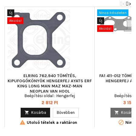
<
>
Új
Nincs-készleten
Akciós!
Új
Akciós!
ELRING 762.940 TÖMÍTÉS,
FA1 411-012 TÖM
KIPUFOGÓKÖNYÖK HENGERFEJ AYATS ERF
HENGERFEJ AU
KING LONG MAN MAZ MAZ-MAN
NEOPLAN VAN HOOL
Beépítési oldal : Hengerfej
Beépítési o
Ár
Ár
2 812 Ft
3 152 

Kosárba
Bővebben

Kosárba


Utolsó tételek a raktáron
Nincs