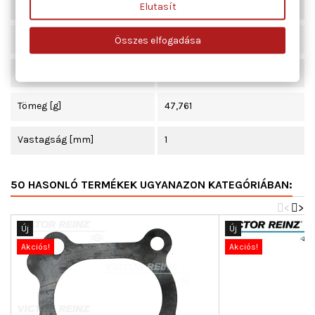
Szélesség [mm]
65
Elutasít
Beépítési oldal
kipufogó könyök
Összes elfogadása
Hossz [mm]
365
Tömeg [g]
47,761
Vastagság [mm]
1
50 HASONLÓ TERMÉKEK UGYANAZON KATEGÓRIÁBAN:
<
>
Új
Új
Akciós!
Akciós!