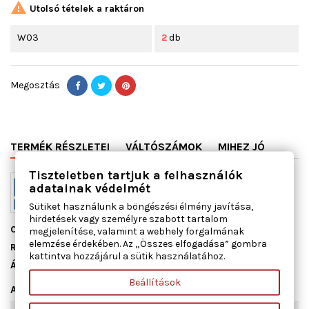

Utolsó tételek a raktáron
W03
2
db
Megosztás
TERMÉK RÉSZLETEI
VÁLTÓSZÁMOK
MIHEZ JÓ
Tiszteletben tartjuk a felhasználók
adatainak védelmét
Sütiket használunk a böngészési élmény javítása,
hirdetések vagy személyre szabott tartalom
Cikkszám
13070700
megjelenítése, valamint a webhely forgalmának
elemzése érdekében. Az „Összes elfogadása” gombra
Raktáron
2 db
kattintva hozzájárul a sütik használatához.
Állapot
Új
Beállítások
Adatlap