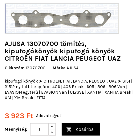
AJUSA 13070700 tömítés,
kipufogókönyök kipufogó könyök
CITROËN FIAT LANCIA PEUGEOT UAZ
Cikkszám
13070700
Márka
AJUSA
kipufogó könyök ➤ CITROËN, FIAT, LANCIA, PEUGEOT, UAZ ➤ 3151 |
31512 nyitott terepjáró | 406 | 406 Break | 605 | 806 | 806 Van |
EVASION egyterű | EVASION Van | ULYSSE | XANTIA | XANTIA Break |
XM | XM Break | ZETA
3 923 Ft
Adóval együtt
Kosárba
Mennyiség
