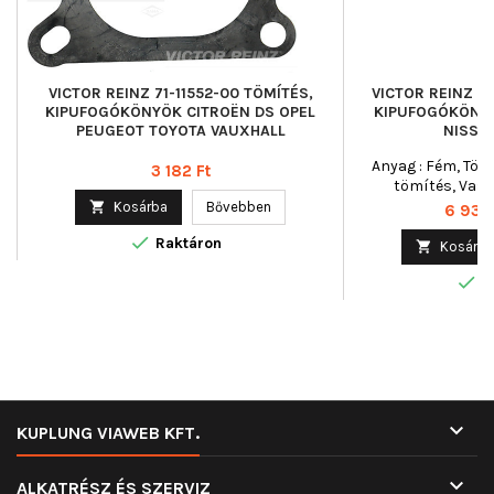
VICTOR REINZ 71-11552-00 TÖMÍTÉS,
VICTOR REINZ 7
KIPUFOGÓKÖNYÖK CITROËN DS OPEL
KIPUFOGÓKÖNY
PEUGEOT TOYOTA VAUXHALL
NISSA
Anyag : Fém, Töm
Ár
3 182 Ft
tömítés, Vast

Kosárba
Bővebben
Ár
6 938 

Raktáron

Kosárba

R

KUPLUNG VIAWEB KFT.

ALKATRÉSZ ÉS SZERVIZ