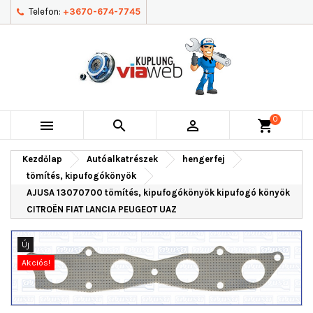
Telefon:
+3670-674-7745
0



shopping_cart
Kezdőlap
Autóalkatrészek
hengerfej
tömítés, kipufogókönyök
AJUSA 13070700 tömítés, kipufogókönyök kipufogó könyök
CITROËN FIAT LANCIA PEUGEOT UAZ
Új
Akciós!