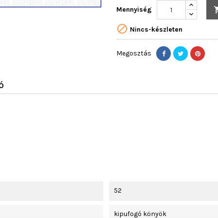
Mennyiség

Nincs-készleten
Megosztás
Ó
52
kipufogó könyök