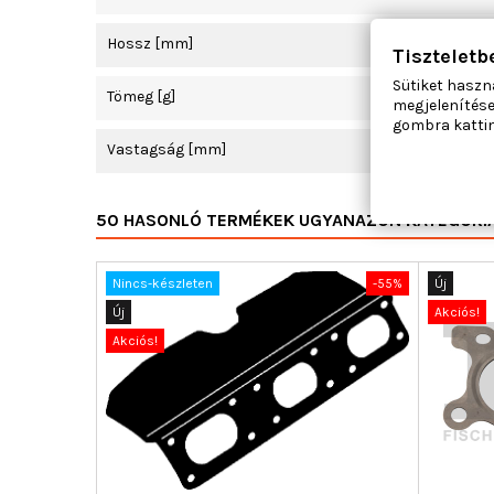
Hossz [mm]
Tiszteletb
Sütiket haszn
Tömeg [g]
megjelenítése
gombra kattin
Vastagság [mm]
50 HASONLÓ TERMÉKEK UGYANAZON KATEGÓRI
Nincs-készleten
-55%
Új
Új
Akciós!
Akciós!