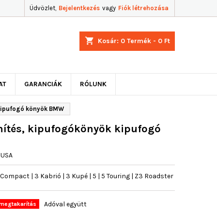
Üdvözlet,
Bejelentkezés
vagy
Fiók létrehozása
shopping_cart
Kosár:
0
Termék - 0 Ft
AT
GARANCIÁK
RÓLUNK
kipufogó könyök BMW
ítés, kipufogókönyök kipufogó
JUSA
mpact | 3 Kabrió | 3 Kupé | 5 | 5 Touring | Z3 Roadster
Adóval együtt
megtakarítás