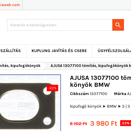
viaweb.com

SZÁLLÍTÁS
KUPLUNG JAVÍTÁS ÉS CSERE
ÜGYFÉLSZOLGÁL
mítés, kipufogókönyök
AJUSA 13077100 tömítés, kipufogókönyök 
AJUSA 13077100 töm
könyök BMW
-22%
Cikkszám
13077100
Márka
A
kipufogó könyök ➤ BMW ➤ 3 | 3 Co
3 980 Ft
5 102 Ft
22% 