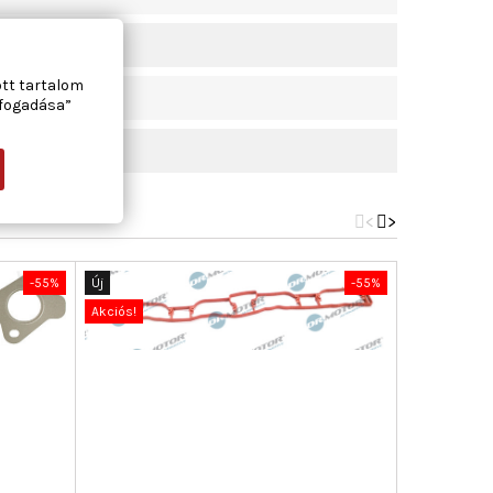
ott tartalom
lfogadása”
<
>
-55%
Új
-55%
Új
Akciós!
Akciós!