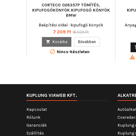
CORTECO 026357P TÖMÍTÉS,
KIPUFOGÓKÖNYÖK KIPUFOGÓ KÖNYÖK
KIP
BMW
Beépítési oldal : kipufogó könyök
Anyag
Ár
Normál
7 209 Ft
16 020 Ft
ár

Kosárba
Bővebben

Nincs-készleten

KUPLUNG VIAWEB KFT.
ALKATR
Kapcsolat
Autóalka
Rólunk
Cseredar
Garanciák
Kuplung 
Szállítás
Kuplung 