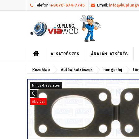
Telefon:
+3670-674-7745
Email:
info@kuplung
ALKATRÉSZEK
ÁRAJÁNLATKÉRÉS
Kezdőlap
Autóalkatrészek
hengerfej
tö
Nincs-készleten
Új
Akciós!