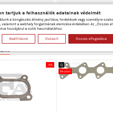
173
en tartjuk a felhasználók adatainak védelmét
álunk a böngészési élmény javítása, hirdetések vagy személyre szab
36,841
, valamint a webhely forgalmának elemzése érdekében. Az „Összes e
tva hozzájárul a sütik használatához.
2
Beállítások
Elutasít
Összes elfogadása
ÁBAN:
-9%
Új
Akciós!