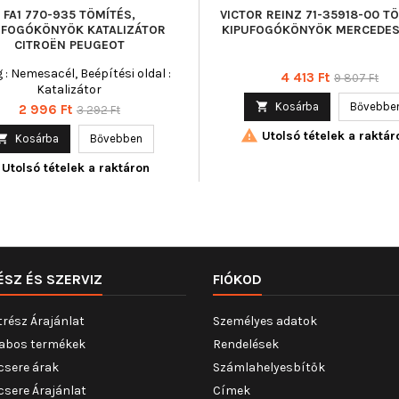
FA1 770-935 TÖMÍTÉS,
VICTOR REINZ 71-35918-00 T
UFOGÓKÖNYÖK KATALIZÁTOR
KIPUFOGÓKÖNYÖK MERCEDES
CITROËN PEUGEOT
 : Nemesacél, Beépítési oldal :
Ár
Normál
4 413 Ft
9 807 Ft
Katalizátor
ár

Kosárba
Bővebbe
Ár
Normál
2 996 Ft
3 292 Ft
ár

Utolsó tételek a raktár

Kosárba
Bővebben
Utolsó tételek a raktáron
ÉSZ ÉS SZERVIZ
FIÓKOD
trész Árajánlat
Személyes adatok
abos termékek
Rendelések
csere árak
Számlahelyesbítők
csere Árajánlat
Címek