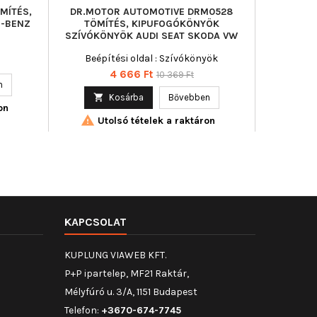
ÖMÍTÉS,
DR.MOTOR AUTOMOTIVE DRM0528
VICTOR R
-BENZ
TÖMÍTÉS, KIPUFOGÓKÖNYÖK
KIPUF
SZÍVÓKÖNYÖK AUDI SEAT SKODA VW
Beépítési oldal : Szívókönyök
Ár
Normál
4 666 Ft
10 369 Ft
n

ár

Kosárba
Bővebben
on

Utolsó tételek a raktáron
KAPCSOLAT
KUPLUNG VIAWEB KFT.
P+P ipartelep, MF21 Raktár,
Mélyfúró u. 3/A, 1151 Budapest
Telefon:
+3670-674-7745