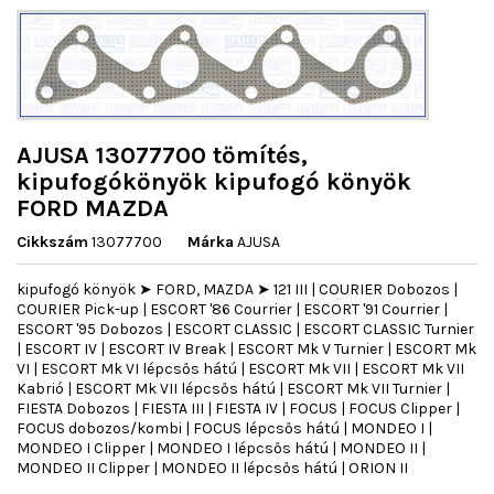
AJUSA 13077700 tömítés,
kipufogókönyök kipufogó könyök
FORD MAZDA
Cikkszám
13077700
Márka
AJUSA
kipufogó könyök ➤ FORD, MAZDA ➤ 121 III | COURIER Dobozos |
COURIER Pick-up | ESCORT '86 Courrier | ESCORT '91 Courrier |
ESCORT '95 Dobozos | ESCORT CLASSIC | ESCORT CLASSIC Turnier
| ESCORT IV | ESCORT IV Break | ESCORT Mk V Turnier | ESCORT Mk
VI | ESCORT Mk VI lépcsős hátú | ESCORT Mk VII | ESCORT Mk VII
Kabrió | ESCORT Mk VII lépcsős hátú | ESCORT Mk VII Turnier |
FIESTA Dobozos | FIESTA III | FIESTA IV | FOCUS | FOCUS Clipper |
FOCUS dobozos/kombi | FOCUS lépcsős hátú | MONDEO I |
MONDEO I Clipper | MONDEO I lépcsős hátú | MONDEO II |
MONDEO II Clipper | MONDEO II lépcsős hátú | ORION II