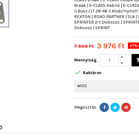
Break | E-CLASS Kabrió | E-CLA
II Busz | LT 28-46 II Alváz/nyito
REXTON | ROAD PARTNER | SLK | S
SPRINTER 2-t Dobozos | SPRINTER
Dobozos | SPRINT
3 976 Ft
7 503 Ft
47% 
Mennyiség

Raktáron
W03
Megosztás
Ó