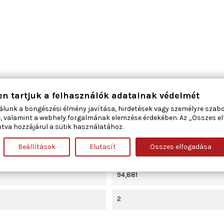
en tartjuk a felhasználók adatainak védelmét
75
álunk a böngészési élmény javítása, hirdetések vagy személyre szab
, valamint a webhely forgalmának elemzése érdekében. Az „Összes e
tva hozzájárul a sütik használatához.
kipufogó könyök
Beállítások
Elutasít
Összes elfogadása
385
94,881
2