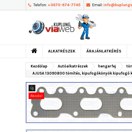
Telefon:
+3670-674-7745
Email:
info@kuplung
ALKATRÉSZEK
ÁRAJÁNLATKÉRÉS
Kezdőlap
Autóalkatrészek
hengerfej
tö
AJUSA 13090800 tömítés, kipufogókönyök kipufog
Új
Akciós!