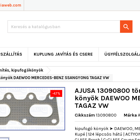
viaweb.com

SZÁLLÍTÁS
KUPLUNG JAVÍTÁS ÉS CSERE
ÜGYFÉLSZOLGÁL
mítés, kipufogókönyök
ó könyök DAEWOO MERCEDES-BENZ SSANGYONG TAGAZ VW
AJUSA 13090800 tö
-47%
könyök DAEWOO M
TAGAZ VW
Cikkszám
13090800
Márka
kipufogó könyök ➤ DAEWOO, MER
Kupé | 124 lépcsős hátú | ACTYON
CLASS Break | C-CLASS Coupe Spo