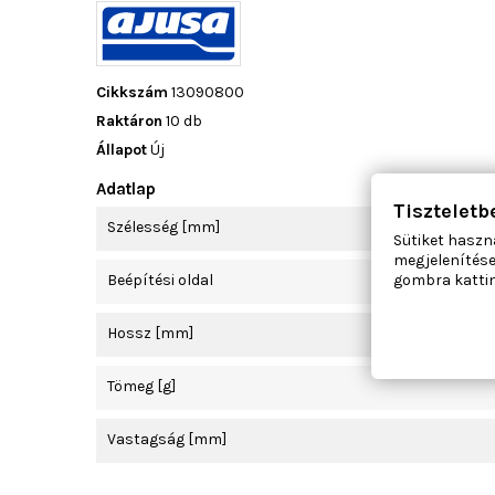
Cikkszám
13090800
Raktáron
10 db
Állapot
Új
Adatlap
Tiszteletb
Szélesség [mm]
Sütiket haszn
megjelenítése
Beépítési oldal
gombra kattin
Hossz [mm]
Tömeg [g]
Vastagság [mm]