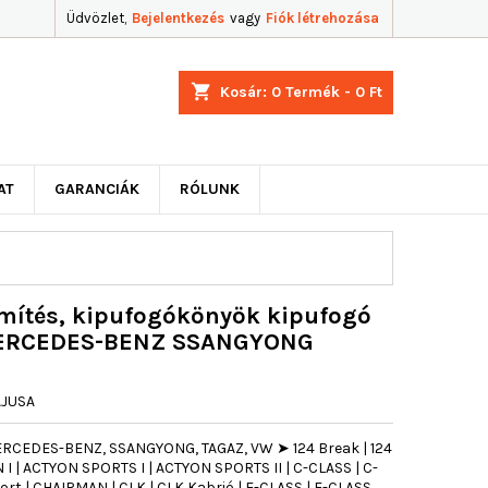
Üdvözlet,
Bejelentkezés
vagy
Fiók létrehozása
shopping_cart
Kosár:
0
Termék - 0 Ft
AT
GARANCIÁK
RÓLUNK
mítés, kipufogókönyök kipufogó
ERCEDES-BENZ SSANGYONG
AJUSA
CEDES-BENZ, SSANGYONG, TAGAZ, VW ➤ 124 Break | 124
 I | ACTYON SPORTS I | ACTYON SPORTS II | C-CLASS | C-
rt | CHAIRMAN | CLK | CLK Kabrió | E-CLASS | E-CLASS