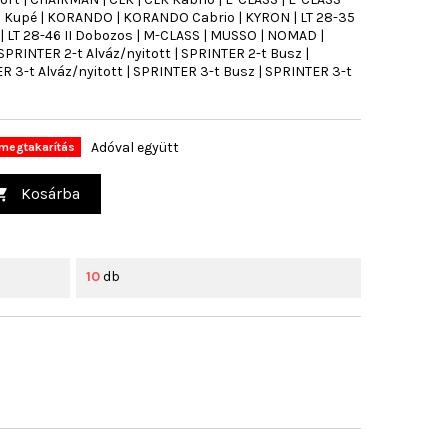
SS Kupé | KORANDO | KORANDO Cabrio | KYRON | LT 28-35
tt | LT 28-46 II Dobozos | M-CLASS | MUSSO | NOMAD |
PRINTER 2-t Alváz/nyitott | SPRINTER 2-t Busz |
 3-t Alváz/nyitott | SPRINTER 3-t Busz | SPRINTER 3-t
Adóval együtt
megtakarítás
Kosárba

10
db