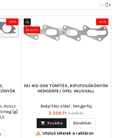
<
>
-39%
Új
-40%
Új
Akciós!
Akciós!
S,
FA1 412-009 TÖMÍTÉS, KIPUFOGÓKÖNYÖK
VICTOR R
KÖNYÖK
HENGERFEJ OPEL VAUXHALL
KIPUFOG
R
k, Hossz
Beépítési oldal : Hengerfej
Tömeg [g]
Ár
Normál
3 358 Ft
5 596 Ft
1,5

ár

Kosárba
Bővebben

Utolsó tételek a raktáron
n