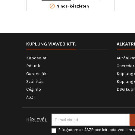

Nincs-készleten
KUPLUNG VIAWEB KFT.
ALKATR
Kapcsolat
Autóalka
Rólunk
Cseredar
Garanciák
Kuplung 
Szállítás
Kuplung 
Céginfo
DSG kupl
ÁSZF
HÍRLEVÉL
Elfogadom az ÁSZF-ben leírt adatvédelmi 