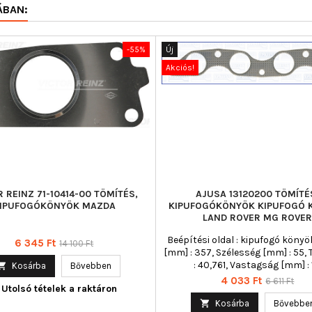
ÁBAN:
-55%
Új
Akciós!
R REINZ 71-10414-00 TÖMÍTÉS,
AJUSA 13120200 TÖMÍTÉ
IPUFOGÓKÖNYÖK MAZDA
KIPUFOGÓKÖNYÖK KIPUFOGÓ 
LAND ROVER MG ROVE
Beépítési oldal : kipufogó könyö
Ár
Normál
6 345 Ft
14 100 Ft
[mm] : 357, Szélesség [mm] : 55, 
ár
: 40,761, Vastagság [mm] : 

Kosárba
Bővebben
Ár
Normál
4 033 Ft
6 611 Ft
Utolsó tételek a raktáron
ár

Kosárba
Bővebbe