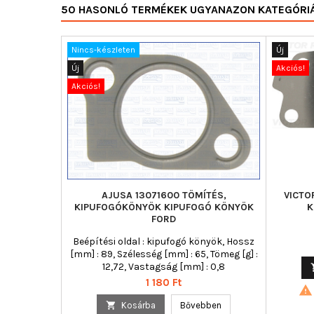
50 HASONLÓ TERMÉKEK UGYANAZON KATEGÓRI
Nincs-készleten
Új
Új
Akciós!
Akciós!
AJUSA 13071600 TÖMÍTÉS,
VICTO
KIPUFOGÓKÖNYÖK KIPUFOGÓ KÖNYÖK
K
FORD
Beépítési oldal : kipufogó könyök, Hossz
[mm] : 89, Szélesség [mm] : 65, Tömeg [g] :
12,72, Vastagság [mm] : 0,8
Ár
1 180 Ft


Kosárba
Bővebben