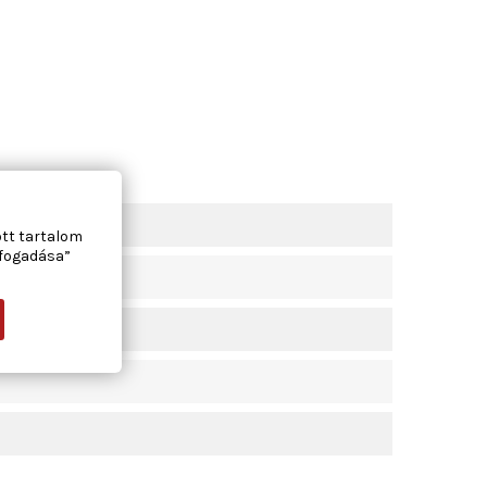
ott tartalom
lfogadása”