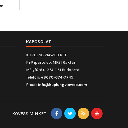
on
KAPCSOLAT
KUPLUNG VIAWEB KFT.
P+P ipartelep, MF21 Raktár,
Mélyfúró u. 3/A, 1151 Budapest
Telefon:
+3670-674-7745
Email:
info@kuplungviaweb.com
KÖVESS MINKET