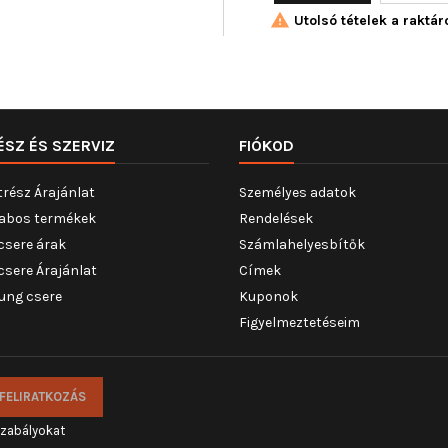

Utolsó tételek a raktár
ÉSZ ÉS SZERVIZ
FIÓKOD
trész Árajánlat
Személyes adatok
abos termékek
Rendelések
csere árak
Számlahelyesbítők
csere Árajánlat
Címek
ung csere
Kuponok
Figyelmeztetéseim
szabályokat