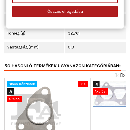
Beépítési oldal
kipufogó könyök
Összes elfogadása
Hossz [mm]
170
Tömeg [g]
32,761
Vastagság [mm]
0,8
50 HASONLÓ TERMÉKEK UGYANAZON KATEGÓRIÁBAN:
<
>
Nincs-készleten
-8%
Új
Új
Akciós!
Akciós!