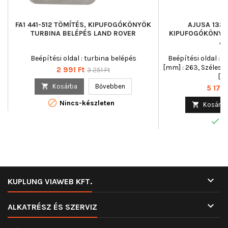
FA1 441-512 TÖMÍTÉS, KIPUFOGÓKÖNYÖK
AJUSA 1326
TURBINA BELÉPÉS LAND ROVER
KIPUFOGÓKÖNYÖ
AU
Beépítési oldal : turbina belépés
Beépítési oldal : 
[mm] : 263, Széless
Ár
Normál
2 991 Ft
3 251 Ft
[mm
ár

Kosárba
Bővebben
Ár
5 172 

Nincs-készleten

Kosárba

R

KUPLUNG VIAWEB KFT.

ALKATRÉSZ ÉS SZERVIZ