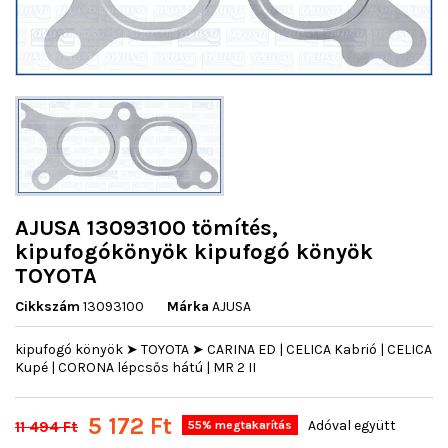
AJUSA 13093100 tömítés,
kipufogókönyök kipufogó könyök
TOYOTA
Cikkszám
13093100
Márka
AJUSA
kipufogó könyök ➤ TOYOTA ➤ CARINA ED | CELICA Kabrió | CELICA
Kupé | CORONA lépcsős hátú | MR 2 II
5 172 Ft
11 494 Ft
Adóval együtt
55% megtakarítás