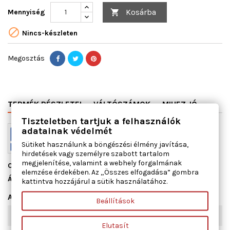
Kosárba
Mennyiség


Nincs-készleten
Megosztás
TERMÉK RÉSZLETEI
VÁLTÓSZÁMOK
MIHEZ JÓ
Tiszteletben tartjuk a felhasználók
adatainak védelmét
Sütiket használunk a böngészési élmény javítása,
hirdetések vagy személyre szabott tartalom
megjelenítése, valamint a webhely forgalmának
Cikkszám
13093100
elemzése érdekében. Az „Összes elfogadása” gombra
Állapot
Új
kattintva hozzájárul a sütik használatához.
Adatlap
Beállítások
Szélesség [mm]
90
Elutasít