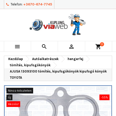
Telefon:
+3670-674-7745
0



shopping_cart
Kezdőlap
Autóalkatrészek
hengerfej
tömítés, kipufogókönyök
AJUSA 13093100 tömítés, kipufogókönyök kipufogó könyök
TOYOTA
Nincs-készleten
Új
-55%
Akciós!