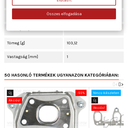
Szélesség [mm]
80
Összes elfogadása
Beépítési oldal
kipufogó könyök
Hossz [mm]
345
Tömeg [g]
103,12
Vastagság [mm]
1
50 HASONLÓ TERMÉKEK UGYANAZON KATEGÓRIÁBAN:
<
>
Új
-55%
Nincs-készleten
Akciós!
Új
Akciós!