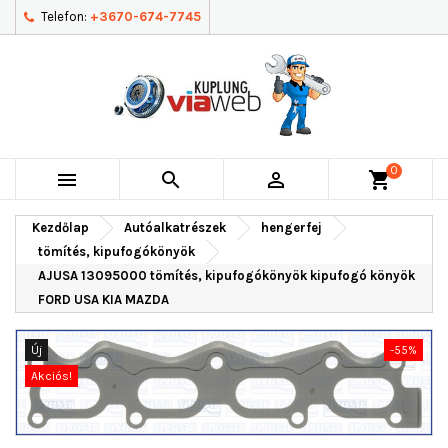
Telefon:
+3670-674-7745
0



shopping_cart
Kezdőlap
Autóalkatrészek
hengerfej
tömítés, kipufogókönyök
AJUSA 13095000 tömítés, kipufogókönyök kipufogó könyök
FORD USA KIA MAZDA
Új
-55%
Akciós!