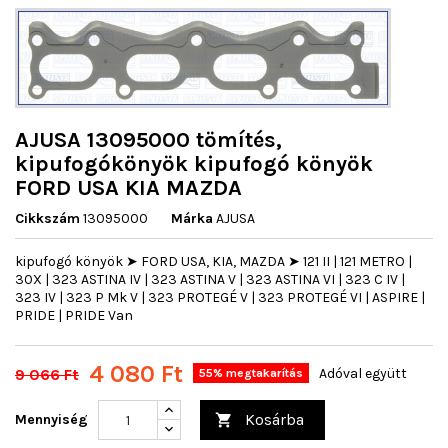
AJUSA 13095000 tömítés,
kipufogókönyök kipufogó könyök
FORD USA KIA MAZDA
Cikkszám
13095000
Márka
AJUSA
kipufogó könyök ➤ FORD USA, KIA, MAZDA ➤ 121 II | 121 METRO |
30X | 323 ASTINA IV | 323 ASTINA V | 323 ASTINA VI | 323 C IV |
323 IV | 323 P Mk V | 323 PROTEGÉ V | 323 PROTEGÉ VI | ASPIRE |
PRIDE | PRIDE Van
4 080 Ft
9 066 Ft
Adóval együtt
55% megtakarítás
Kosárba
Mennyiség
