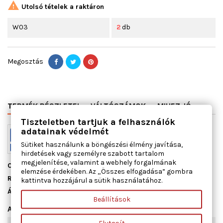

Utolsó tételek a raktáron
W03
2
db
Megosztás
TERMÉK RÉSZLETEI
VÁLTÓSZÁMOK
MIHEZ JÓ
Tiszteletben tartjuk a felhasználók
adatainak védelmét
Sütiket használunk a böngészési élmény javítása,
hirdetések vagy személyre szabott tartalom
megjelenítése, valamint a webhely forgalmának
Cikkszám
13095000
elemzése érdekében. Az „Összes elfogadása” gombra
Raktáron
2 db
kattintva hozzájárul a sütik használatához.
Állapot
Új
Beállítások
Adatlap
Elutasít