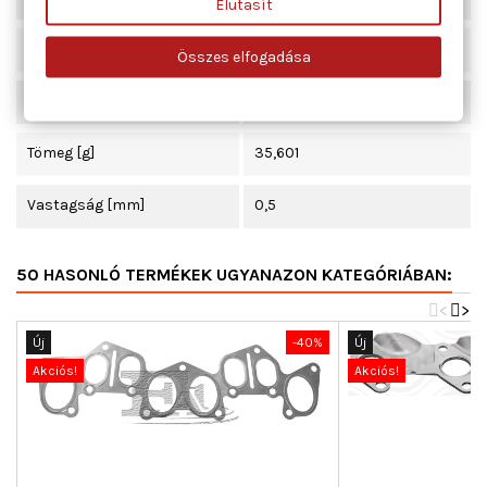
Elutasít
Beépítési oldal
kipufogó könyök
Összes elfogadása
Hossz [mm]
265
Tömeg [g]
35,601
Vastagság [mm]
0,5
50 HASONLÓ TERMÉKEK UGYANAZON KATEGÓRIÁBAN:
<
>
Új
-40%
Új
Akciós!
Akciós!