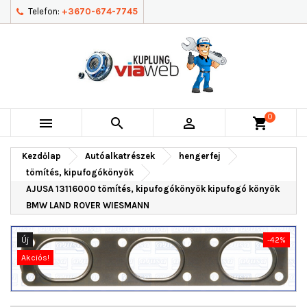
Telefon:
+3670-674-7745
0



shopping_cart
Kezdőlap
Autóalkatrészek
hengerfej
tömítés, kipufogókönyök
AJUSA 13116000 tömítés, kipufogókönyök kipufogó könyök
BMW LAND ROVER WIESMANN
Új
-42%
Akciós!