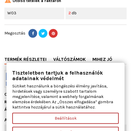

Utolsó tételek a raktáron
W03
2
db
Megosztás
TERMÉK RÉSZLETEI
VÁLTÓSZÁMOK
MIHEZ JÓ
Tiszteletben tartjuk a felhasználók
adatainak védelmét
Sütiket használunk a böngészési élmény javítása,
hirdetések vagy személyre szabott tartalom
Cikkszám
13116000
megjelenítése, valamint a webhely forgalmának
elemzése érdekében. Az „Összes elfogadása” gombra
Raktáron
2 db
kattintva hozzájárul a sütik használatához.
Állapot
Új
Beállítások
Adatlap
Szélesség [mm]
54