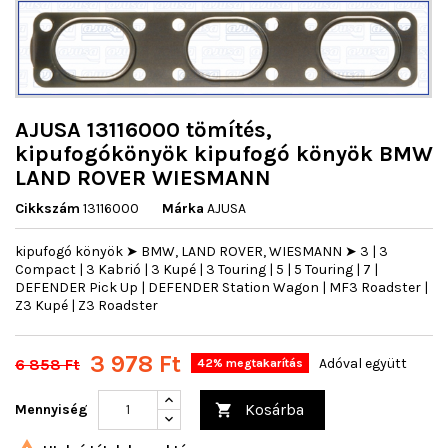
AJUSA 13116000 tömítés,
kipufogókönyök kipufogó könyök BMW
LAND ROVER WIESMANN
Cikkszám
13116000
Márka
AJUSA
kipufogó könyök ➤ BMW, LAND ROVER, WIESMANN ➤ 3 | 3
Compact | 3 Kabrió | 3 Kupé | 3 Touring | 5 | 5 Touring | 7 |
DEFENDER Pick Up | DEFENDER Station Wagon | MF3 Roadster |
Z3 Kupé | Z3 Roadster
3 978 Ft
6 858 Ft
Adóval együtt
42% megtakarítás
Kosárba
Mennyiség
