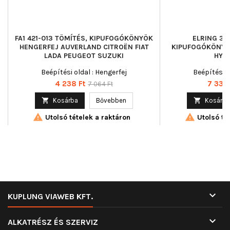
FA1 421-013 TÖMÍTÉS, KIPUFOGÓKÖNYÖK
ELRING 34
HENGERFEJ AUVERLAND CITROËN FIAT
KIPUFOGÓKÖNYÖK
LADA PEUGEOT SUZUKI
HYUN
Beépítési oldal : Hengerfej
Beépítési o
Ár
Normál
Ár
4 238 Ft
7 333 
7 064 Ft
ár

Kosárba
Bővebben

Kosárba


Utolsó tételek a raktáron
Utolsó tét

KUPLUNG VIAWEB KFT.

ALKATRÉSZ ÉS SZERVIZ