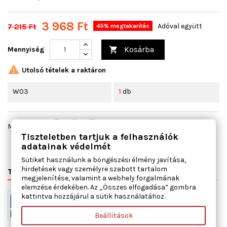
3 968 Ft
7 215 Ft
Adóval együtt
45% megtakarítás
Kosárba
Mennyiség


Utolsó tételek a raktáron
W03
1
db
Megosztás
Tiszteletben tartjuk a felhasználók
adatainak védelmét
Sütiket használunk a böngészési élmény javítása,
hirdetések vagy személyre szabott tartalom
TERMÉK RÉSZLETEI
VÁLTÓSZÁMOK
MIHEZ JÓ
megjelenítése, valamint a webhely forgalmának
elemzése érdekében. Az „Összes elfogadása” gombra
kattintva hozzájárul a sütik használatához.
Beállítások