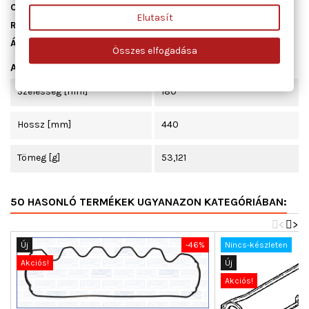
Cikkszám
11072100
Elutasít
Raktáron
1 db
Állapot
Új
Összes elfogadása
Adatlap
Szélesség [mm]
180
Hossz [mm]
440
Tömeg [g]
53,121
50 HASONLÓ TERMÉKEK UGYANAZON KATEGÓRIÁBAN:
<
>
Új
-46%
Nincs-készleten
Akciós!
Új
Akciós!