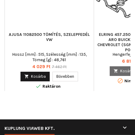
AJUSA 11082500 TÖMÍTÉS, SZELEPFEDÉL
ELRING 457.250 
VW
ARO BUICK (
CHEVROLET (SGM)
PONT
Hossz [mm] : 515, Szélesség [mm] : 135,
Hengerfej 
Tömeg [g] : 48,761
Ár
6 814 
Ár
Normál
4 029 Ft
7 462 Ft

Kosárba
ár

Kosárba
Bővebben

Nincs

Raktáron

KUPLUNG VIAWEB KFT.