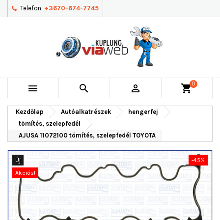
Telefon:
+3670-674-7745
0



shopping_cart
Kezdőlap
Autóalkatrészek
hengerfej
tömítés, szelepfedél
AJUSA 11072100 tömítés, szelepfedél TOYOTA
Új
-45%
Akciós!