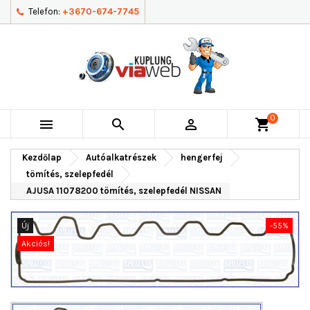
Telefon:
+3670-674-7745
0



shopping_cart
Kezdőlap
Autóalkatrészek
hengerfej
tömítés, szelepfedél
AJUSA 11078200 tömítés, szelepfedél NISSAN
Új
-55%
Akciós!