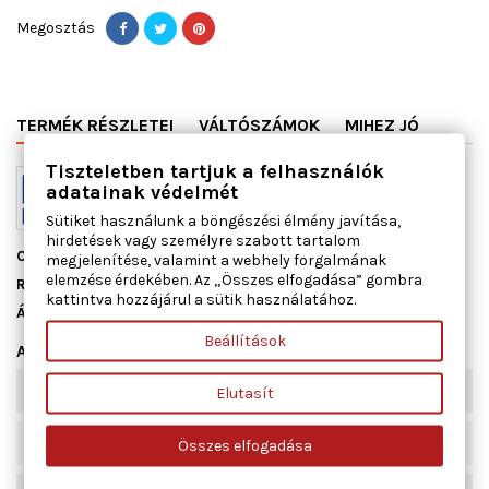
Megosztás
TERMÉK RÉSZLETEI
VÁLTÓSZÁMOK
MIHEZ JÓ
Tiszteletben tartjuk a felhasználók
adatainak védelmét
Sütiket használunk a böngészési élmény javítása,
hirdetések vagy személyre szabott tartalom
Cikkszám
11078200
megjelenítése, valamint a webhely forgalmának
elemzése érdekében. Az „Összes elfogadása” gombra
Raktáron
4 db
kattintva hozzájárul a sütik használatához.
Állapot
Új
Beállítások
Adatlap
Szélesség [mm]
136
Elutasít
Hossz [mm]
640
Összes elfogadása