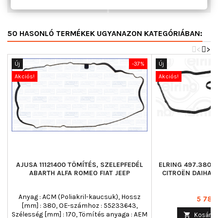
Tömeg [g]
72,001
50 HASONLÓ TERMÉKEK UGYANAZON KATEGÓRIÁBAN:
<
>
Új
-37%
Új
Akciós!
Akciós!
AJUSA 11121400 TÖMÍTÉS, SZELEPFEDÉL
ELRING 497.380 
ABARTH ALFA ROMEO FIAT JEEP
CITROËN DAIHAT
T
Anyag : ACM (Poliakril-kaucsuk), Hossz
Ár
5 785 
[mm] : 380, OE-számhoz : 55233643,
Szélesség [mm] : 170, Tömítés anyaga : AEM

Kosárba