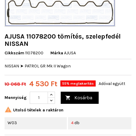
AJUSA 11078200 tömítés, szelepfedél
NISSAN
Cikkszám
11078200
Márka
AJUSA
NISSAN ➤ PATROL GR Mk II Wagon
4 530 Ft
10 068 Ft
Adóval együtt
55% megtakarítás
Kosárba
Mennyiség


Utolsó tételek a raktáron
W03
4
db