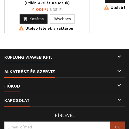
(Etilén-Akrilát-Kaucsuk)

Utolsó tét
Ár
Normál
4 001 Ft
6 351 Ft
ár

Kosárba
Bővebben

Utolsó tételek a raktáron

KUPLUNG VIAWEB KFT.

ALKATRÉSZ ÉS SZERVIZ

FIÓKOD

KAPCSOLAT
HÍRLEVÉL