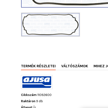
TERMÉK RÉSZLETEI
VÁLTÓSZÁMOK
MIHEZ J
Cikkszám
11092600
Raktáron
9 db
Állapot
Új