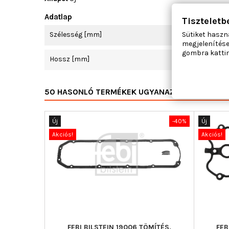
Adatlap
Tiszteletb
Szélesség [mm]
Sütiket haszn
megjelenítése
gombra kattin
Hossz [mm]
50 HASONLÓ TERMÉKEK UGYANAZON KATEGÓRI
Új
-40%
Új
Akciós!
Akciós!
FEBI BILSTEIN 19006 TÖMÍTÉS,
FEB