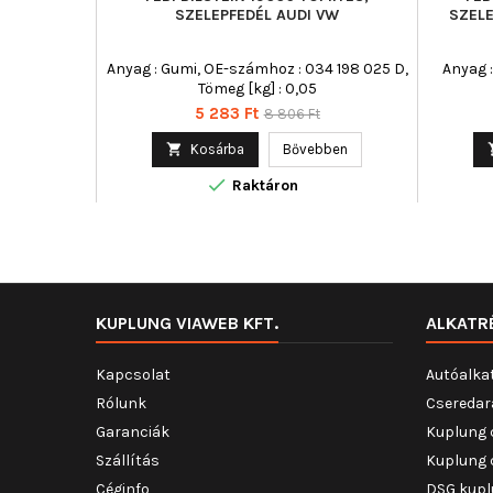
SZELEPFEDÉL AUDI VW
SZELE
Anyag : Gumi, OE-számhoz : 034 198 025 D,
Anyag :
Tömeg [kg] : 0,05
Ár
Normál
5 283 Ft
8 806 Ft
ár

Kosárba
Bővebben

Raktáron
KUPLUNG VIAWEB KFT.
ALKATR
Kapcsolat
Autóalka
Rólunk
Cseredar
Garanciák
Kuplung 
Szállítás
Kuplung 
Céginfo
DSG kupl