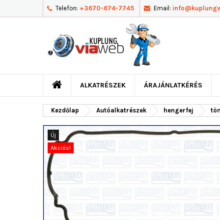
Telefon:
+3670-674-7745
Email:
info@kuplung
ALKATRÉSZEK
ÁRAJÁNLATKÉRÉS
Kezdőlap
Autóalkatrészek
hengerfej
töm
Új
Akciós!