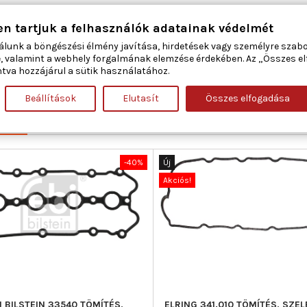
en tartjuk a felhasználók adatainak védelmét
álunk a böngészési élmény javítása, hirdetések vagy személyre szab
156
, valamint a webhely forgalmának elemzése érdekében. Az „Összes e
tva hozzájárul a sütik használatához.
403
Beállítások
Elutasít
Összes elfogadása
ÁBAN:
-40%
Új
Akciós!
I BILSTEIN 33540 TÖMÍTÉS,
ELRING 341.010 TÖMÍTÉS, SZEL