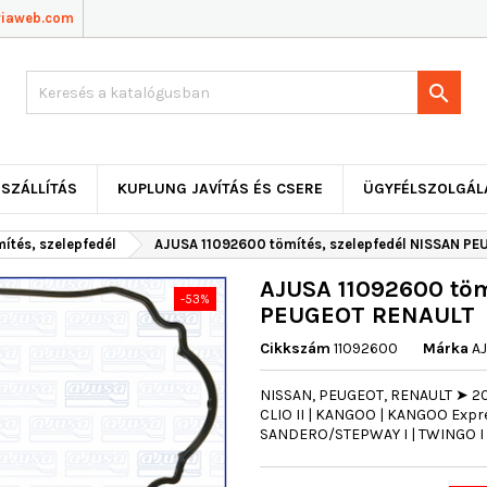
viaweb.com

SZÁLLÍTÁS
KUPLUNG JAVÍTÁS ÉS CSERE
ÜGYFÉLSZOLGÁL
ítés, szelepfedél
AJUSA 11092600 tömítés, szelepfedél NISSAN P
AJUSA 11092600 töm
-53%
PEUGEOT RENAULT
Cikkszám
11092600
Márka
A
NISSAN, PEUGEOT, RENAULT ➤ 206 
CLIO II | KANGOO | KANGOO Expr
SANDERO/STEPWAY I | TWINGO I 