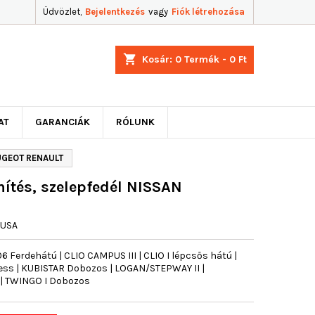
Üdvözlet,
Bejelentkezés
vagy
Fiók létrehozása
shopping_cart
Kosár:
0
Termék - 0 Ft
AT
GARANCIÁK
RÓLUNK
EUGEOT RENAULT
ítés, szelepfedél NISSAN
JUSA
Ferdehátú | CLIO CAMPUS III | CLIO I lépcsős hátú |
ess | KUBISTAR Dobozos | LOGAN/STEPWAY II |
| TWINGO I Dobozos