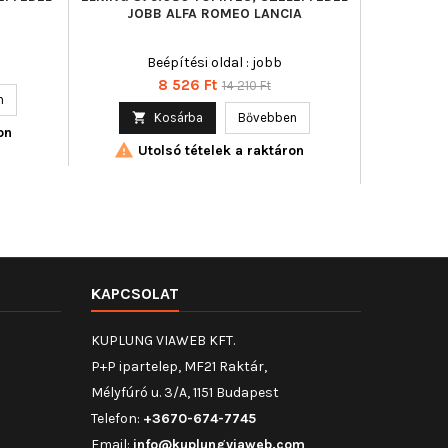
JOBB ALFA ROMEO LANCIA
HENGERFEJ
ROMEO A
ASHOK L
Beépítési oldal : jobb
Beépítési o
C
Ár
Normál
8 526 Ft
14 210 Ft
n
ár

Kosárba
Bővebben
on


Utolsó tételek a raktáron
KAPCSOLAT
KUPLUNG VIAWEB KFT.
P+P ipartelep, MF21 Raktár,
Mélyfúró u. 3/A, 1151 Budapest
Telefon:
+3670-674-7745
Email:
info@kuplungviaweb.com