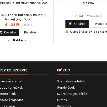
PFEDÉL AUDI SEAT SKODA VW
MAZDA
 NBR (nitril-butadién-kaucsuk),
Ár
Normál
6 641 Ft
11 069 Ft
Tömeg [kg] : 0,075
ár

Kosárba
Bővebbe
Ár
Normál
6 403 Ft
10 671 Ft
ár

Utolsó tételek a raktár

Kosárba
Bővebben

Raktáron
ÉSZ ÉS SZERVIZ
FIÓKOD
trész Árajánlat
Személyes adatok
abos termékek
Rendelések
csere árak
Számlahelyesbítők
csere Árajánlat
Címek
ung csere
Kuponok