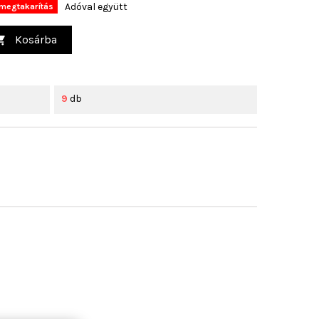
Adóval együtt
megtakarítás
Kosárba

9
db