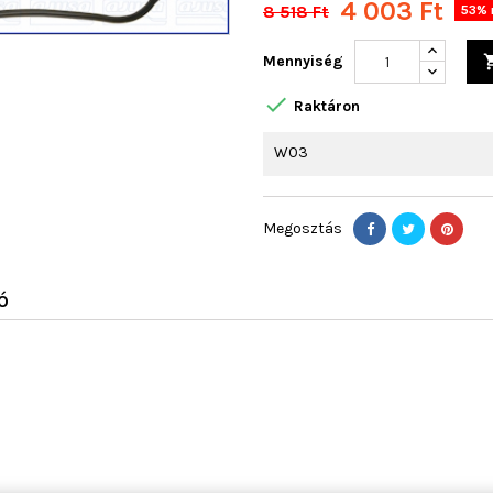
4 003 Ft
8 518 Ft
53% 
Mennyiség

Raktáron
W03
Megosztás
Ó