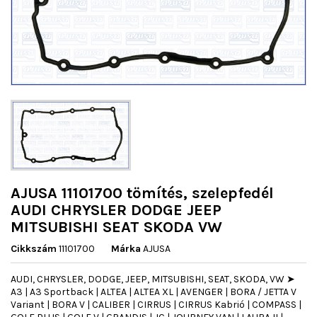
AJUSA 11101700 tömítés, szelepfedél
AUDI CHRYSLER DODGE JEEP
MITSUBISHI SEAT SKODA VW
Cikkszám
11101700
Márka
AJUSA
AUDI, CHRYSLER, DODGE, JEEP, MITSUBISHI, SEAT, SKODA, VW ➤
A3 | A3 Sportback | ALTEA | ALTEA XL | AVENGER | BORA / JETTA V
Variant | BORA V | CALIBER | CIRRUS | CIRRUS Kabrió | COMPASS |