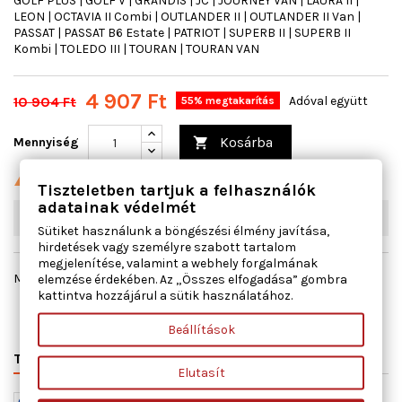
GOLF PLUS | GOLF V | GRANDIS | JC | JOURNEY VAN | LAURA II |
LEON | OCTAVIA II Combi | OUTLANDER II | OUTLANDER II Van |
PASSAT | PASSAT B6 Estate | PATRIOT | SUPERB II | SUPERB II
Kombi | TOLEDO III | TOURAN | TOURAN VAN
4 907 Ft
10 904 Ft
Adóval együtt
55% megtakarítás
Kosárba
Mennyiség


Utolsó tételek a raktáron
Tiszteletben tartjuk a felhasználók
adatainak védelmét
W03
3
db
Sütiket használunk a böngészési élmény javítása,
hirdetések vagy személyre szabott tartalom
megjelenítése, valamint a webhely forgalmának
elemzése érdekében. Az „Összes elfogadása” gombra
Megosztás
kattintva hozzájárul a sütik használatához.
Beállítások
TERMÉK RÉSZLETEI
VÁLTÓSZÁMOK
MIHEZ JÓ
Elutasít