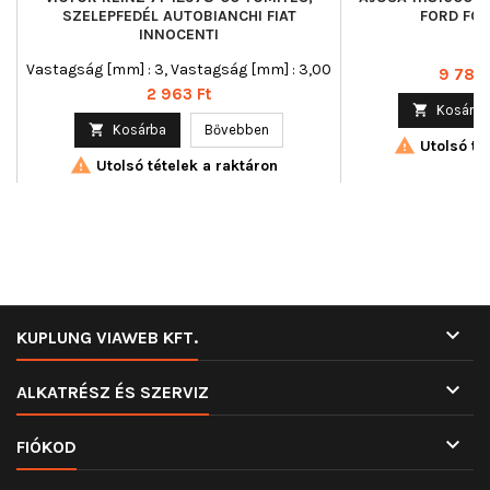
SZELEPFEDÉL AUTOBIANCHI FIAT
FORD FOR
INNOCENTI
Vastagság [mm] : 3, Vastagság [mm] : 3,00
Ár
9 783 
Ár
2 963 Ft

Kosárba

Kosárba
Bővebben

Utolsó tét

Utolsó tételek a raktáron

KUPLUNG VIAWEB KFT.

ALKATRÉSZ ÉS SZERVIZ

FIÓKOD