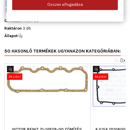
Összes elfogadása
Cikkszám
11101700
Raktáron
3 db
Állapot
Új
50 HASONLÓ TERMÉKEK UGYANAZON KATEGÓRIÁBAN:
<
>
Új
Új
Akciós!
Akciós!
VICTOR REINZ 71-12978-00 TÖMÍTÉS,
AJUSA 11131600 