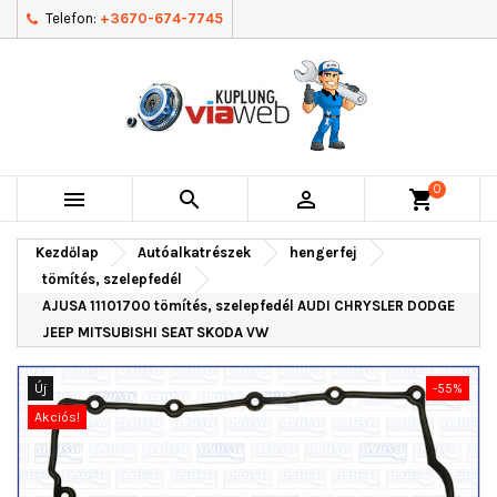
Telefon:
+3670-674-7745
0



shopping_cart
Kezdőlap
Autóalkatrészek
hengerfej
tömítés, szelepfedél
AJUSA 11101700 tömítés, szelepfedél AUDI CHRYSLER DODGE
JEEP MITSUBISHI SEAT SKODA VW
Új
-55%
Akciós!