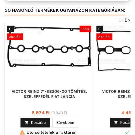
50 HASONLÓ TERMÉKEK UGYANAZON KATEGÓRIÁBAN:
<
>
Új
-55%
Új
Akciós!
Akciós!
VICTOR REINZ 71-38206-00 TÖMÍTÉS,
VICTOR REINZ 7
SZELEPFEDÉL FIAT LANCIA
SZELEPF
Ár
Normál
Ár
8 974 Ft
4 438 
19 943 Ft
ár

Kosárba
Bővebben

Kosárba


Utolsó tételek a raktáron
R