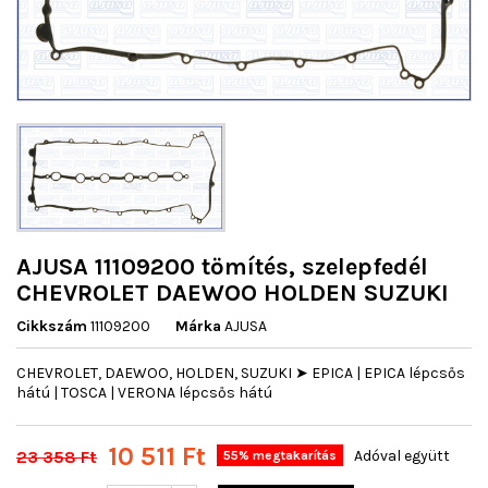
AJUSA 11109200 tömítés, szelepfedél
CHEVROLET DAEWOO HOLDEN SUZUKI
Cikkszám
11109200
Márka
AJUSA
CHEVROLET, DAEWOO, HOLDEN, SUZUKI ➤ EPICA | EPICA lépcsős
hátú | TOSCA | VERONA lépcsős hátú
10 511 Ft
23 358 Ft
Adóval együtt
55% megtakarítás