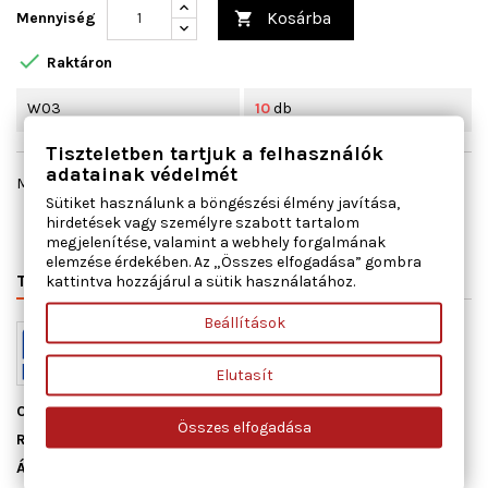
Kosárba
Mennyiség


Raktáron
W03
10
db
Tiszteletben tartjuk a felhasználók
adatainak védelmét
Megosztás
Sütiket használunk a böngészési élmény javítása,
hirdetések vagy személyre szabott tartalom
megjelenítése, valamint a webhely forgalmának
elemzése érdekében. Az „Összes elfogadása” gombra
TERMÉK RÉSZLETEI
VÁLTÓSZÁMOK
MIHEZ JÓ
kattintva hozzájárul a sütik használatához.
Beállítások
Elutasít
Cikkszám
11109200
Összes elfogadása
Raktáron
10 db
Állapot
Új