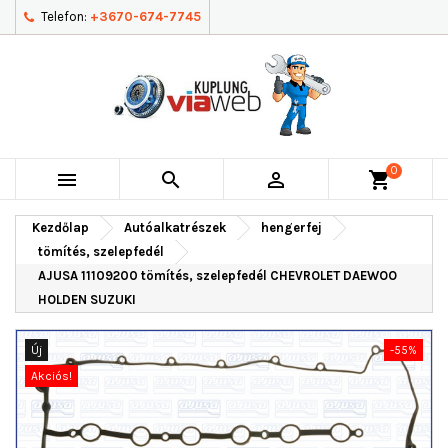
Telefon:
+3670-674-7745
0



shopping_cart
Kezdőlap
Autóalkatrészek
hengerfej
tömítés, szelepfedél
AJUSA 11109200 tömítés, szelepfedél CHEVROLET DAEWOO
HOLDEN SUZUKI
Új
-55%
Akciós!