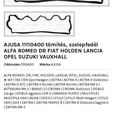
AJUSA 11110400 tömítés, szelepfedél
ALFA ROMEO DR FIAT HOLDEN LANCIA
OPEL SUZUKI VAUXHALL
Cikkszám
11110400
Márka
AJUSA
ALFA ROMEO, DR, FIAT, HOLDEN, LANCIA, OPEL, SUZUKI, VAUXHALL
➤ 147 | 159 | 159 Sportwagon | ASTRA | ASTRA H | ASTRA H Dobozos
| ASTRA H GTC | ASTRA H Kombi | ASTRA Kombi | ASTRA Mk V |
ASTRAVAN Mk V | BRAVO II | CROMA | CROMA Dobozos | DOBLO
Cargo | DOBLO egyterű | DR 5 | GRANDE PUNTO | MULTIPLA |
MULTIPLA VAN | MUSA | SEDICI | STILO | STILO Multi Wagon | STILO
VAN | SX4 | ZAFIRA / ZAFIRA FAMILY B | ZAFIRA B Dobozos/egyterű
| ZAFIRA Mk II