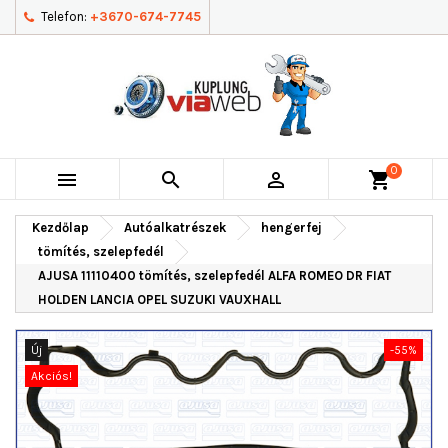
Telefon:
+3670-674-7745
0



shopping_cart
Kezdőlap
Autóalkatrészek
hengerfej
tömítés, szelepfedél
AJUSA 11110400 tömítés, szelepfedél ALFA ROMEO DR FIAT
HOLDEN LANCIA OPEL SUZUKI VAUXHALL
Új
-55%
Akciós!