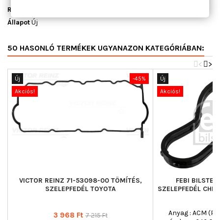
Raktáron
3 db
Állapot
Új
50 HASONLÓ TERMÉKEK UGYANAZON KATEGÓRIÁBAN:
<
>
Új
-45%
Új
Akciós!
Akciós!
VICTOR REINZ 71-53098-00 TÖMÍTÉS,
FEBI BILSTEI
SZELEPFEDÉL TOYOTA
SZELEPFEDÉL CHRY
Anyag : ACM (Pol
Ár
Normál
3 968 Ft
7 215 Ft