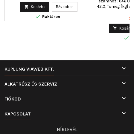
számhoz : 646 016 
ár
42,0, Tömeg [kg] : 

Kosárba
Bővebben

Raktáron
Ár
2 

Kosárba

R

KUPLUNG VIAWEB KFT.

ALKATRÉSZ ÉS SZERVIZ

FIÓKOD

KAPCSOLAT
HÍRLEVÉL