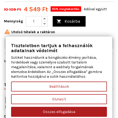
4 549 Ft
10 109 Ft
Adóval együtt
55% megtakarítás
Kosárba
Mennyiség


Utolsó tételek a raktáron
W03
3
db
Tiszteletben tartjuk a felhasználók
adatainak védelmét
Sütiket használunk a böngészési élmény javítása,
Megosztás
hirdetések vagy személyre szabott tartalom
megjelenítése, valamint a webhely forgalmának
elemzése érdekében. Az „Összes elfogadása” gombra
kattintva hozzájárul a sütik használatához.
TERMÉK RÉSZLETEI
VÁLTÓSZÁMOK
MIHEZ JÓ
Beállítások
Elutasít
Összes elfogadása
Cikkszám
11110400