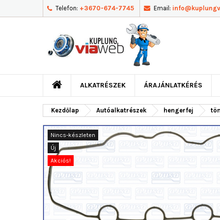
Telefon:
+3670-674-7745
Email:
info@kuplung
ALKATRÉSZEK
ÁRAJÁNLATKÉRÉS
Kezdőlap
Autóalkatrészek
hengerfej
töm
Nincs-készleten
Új
Akciós!