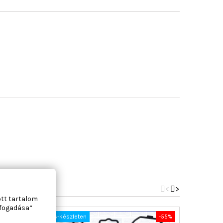
<
>
ott tartalom
lfogadása”
-40%
Nincs-készleten
-55%
Új