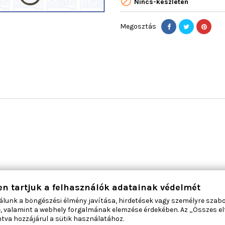

Nincs-készleten
Megosztás
en tartjuk a felhasználók adatainak védelmét
ÁBAN:
álunk a böngészési élmény javítása, hirdetések vagy személyre szab
, valamint a webhely forgalmának elemzése érdekében. Az „Összes e
tva hozzájárul a sütik használatához.
-7%
Új