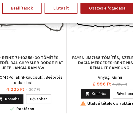
Akciós!
Beállítások
Elutasít
Összes elfogadása
 REINZ 71-10359-00 TÖMÍTÉS,
PAYEN JM7165 TÖMÍTÉS, SZEL
EDÉL BAL CHRYSLER DODGE FIAT
DACIA MERCEDES-BENZ NI
JEEP LANCIA RAM VW
RENAULT SAMSUNG
ACM (Poliakril-kaucsuk), Beépítési
Anyag : Gumi
oldal : bal
Ár
Normál
2 996 Ft
4 993 Ft
Ár
Normál
4 005 Ft
4 307 Ft
ár

Kosárba
Bővebbe
ár

Kosárba
Bővebben

Utolsó tételek a raktár

Raktáron