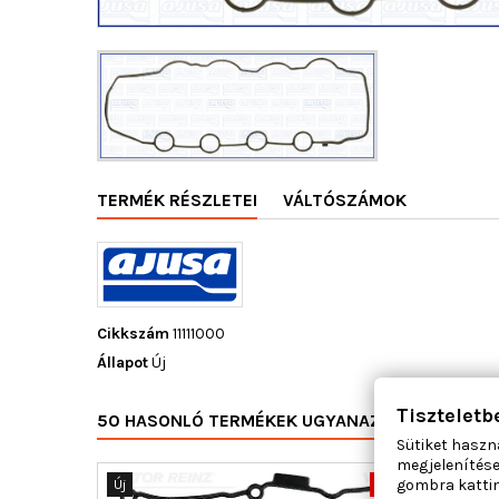
TERMÉK RÉSZLETEI
VÁLTÓSZÁMOK
Cikkszám
11111000
Állapot
Új
Tiszteletb
50 HASONLÓ TERMÉKEK UGYANAZON KATEGÓRI
Sütiket haszn
megjelenítése
gombra kattin
Új
-55%
Új