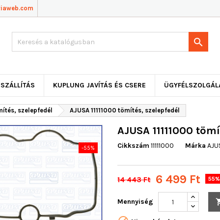
viaweb.com

SZÁLLÍTÁS
KUPLUNG JAVÍTÁS ÉS CSERE
ÜGYFÉLSZOLGÁL
ítés, szelepfedél
AJUSA 11111000 tömítés, szelepfedél
AJUSA 11111000 tömí
Cikkszám
11111000
Márka
AJU
-55%
6 499 Ft
14 443 Ft
55%
Mennyiség