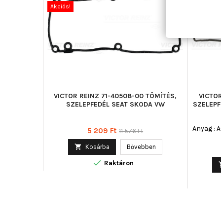
Akciós!
Akciós!
VICTOR REINZ 71-40508-00 TÖMÍTÉS,
VICTOR
SZELEPFEDÉL SEAT SKODA VW
SZELEPF
Anyag : 
Ár
Normál
5 209 Ft
11 576 Ft
ár

Kosárba
Bővebben

Raktáron