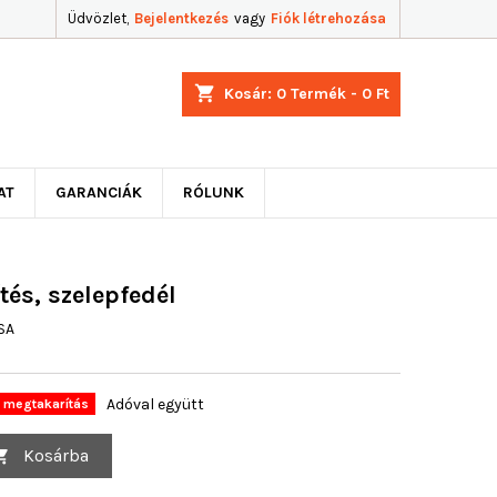
Üdvözlet,
Bejelentkezés
vagy
Fiók létrehozása
shopping_cart
Kosár:
0
Termék - 0 Ft
AT
GARANCIÁK
RÓLUNK
tés, szelepfedél
SA
Adóval együtt
 megtakarítás
Kosárba
