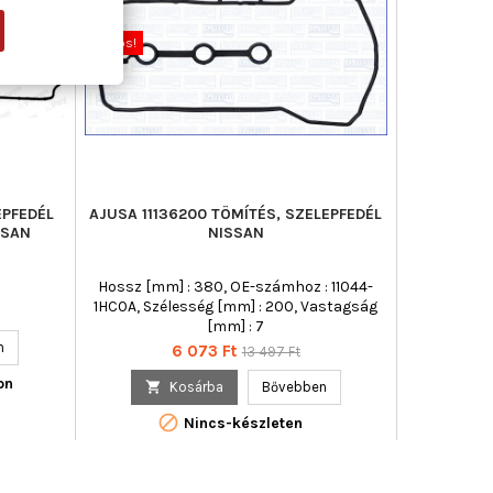
Új
Akciós!
Akciós!
EPFEDÉL
AJUSA 11136200 TÖMÍTÉS, SZELEPFEDÉL
VICTOR R
SSAN
NISSAN
SZELEPFE
FIA
Hossz [mm] : 380, OE-számhoz : 11044-
Anyag : ACM
1HC0A, Szélesség [mm] : 200, Vastagság
[mm] : 7
n
Ár
Normál
6 073 Ft
13 497 Ft

ár
on

Kosárba
Bővebben

Nincs-készleten