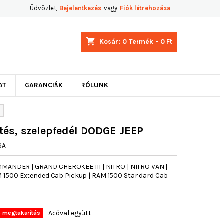
Üdvözlet,
Bejelentkezés
vagy
Fiók létrehozása
shopping_cart
Kosár:
0
Termék - 0 Ft
AT
GARANCIÁK
RÓLUNK
tés, szelepfedél DODGE JEEP
SA
ANDER | GRAND CHEROKEE III | NITRO | NITRO VAN |
M 1500 Extended Cab Pickup | RAM 1500 Standard Cab
Adóval együtt
 megtakarítás