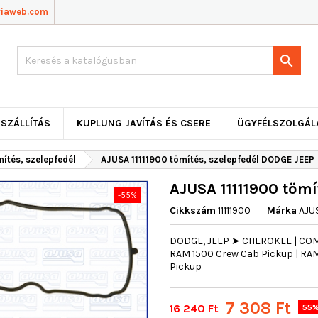
viaweb.com

SZÁLLÍTÁS
KUPLUNG JAVÍTÁS ÉS CSERE
ÜGYFÉLSZOLGÁL
ítés, szelepfedél
AJUSA 11111900 tömítés, szelepfedél DODGE JEEP
AJUSA 11111900 tömí
-55%
Cikkszám
11111900
Márka
AJU
DODGE, JEEP ➤ CHEROKEE | COMM
RAM 1500 Crew Cab Pickup | RA
Pickup
7 308 Ft
16 240 Ft
55%