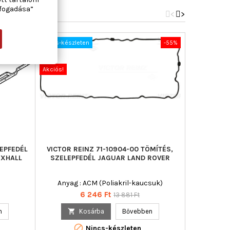
lfogadása”
<
>
-40%
Nincs-készleten
-55%
Új
Új
Akciós!
Akciós!
LEPFEDÉL
VICTOR REINZ 71-10904-00 TÖMÍTÉS,
AJUSA 110
UXHALL
SZELEPFEDÉL JAGUAR LAND ROVER
Anyag : ACM (Poliakril-kaucsuk)
Alternatí
Alternatív 
Ár
Normál
6 246 Ft
13 881 Ft
s
ár
n

Kosárba
Bővebben

Nincs-készleten
