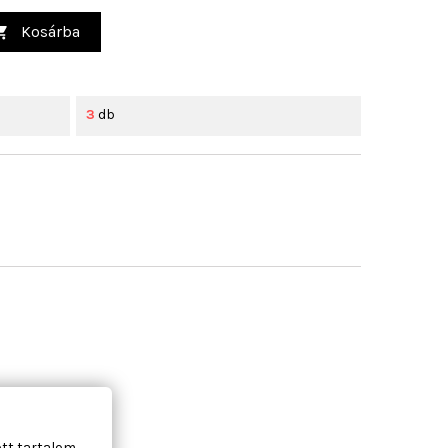
Kosárba

3
db
ott tartalom