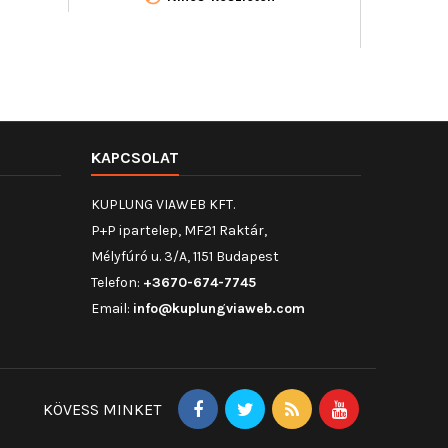
KAPCSOLAT
KUPLUNG VIAWEB KFT.
P+P ipartelep, MF21 Raktár,
Mélyfúró u. 3/A, 1151 Budapest
Telefon:
+3670-674-7745
Email:
info@kuplungviaweb.com
KÖVESS MINKET