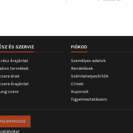
ÉSZ ÉS SZERVIZ
FIÓKOD
trész Árajánlat
Személyes adatok
abos termékek
Rendelések
csere árak
Számlahelyesbítők
csere Árajánlat
Címek
ung csere
Kuponok
Figyelmeztetéseim
szabályokat