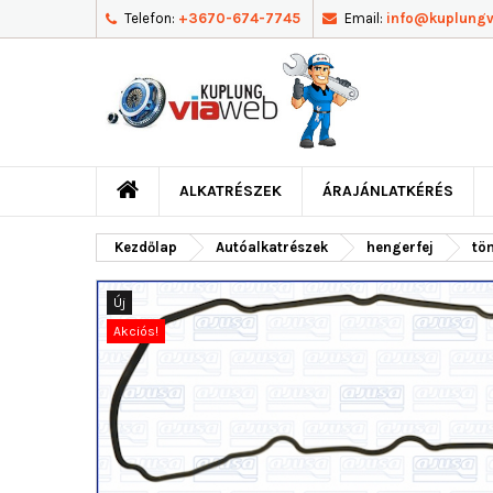
Telefon:
+3670-674-7745
Email:
info@kuplung
ALKATRÉSZEK
ÁRAJÁNLATKÉRÉS
Kezdőlap
Autóalkatrészek
hengerfej
töm
Új
Akciós!