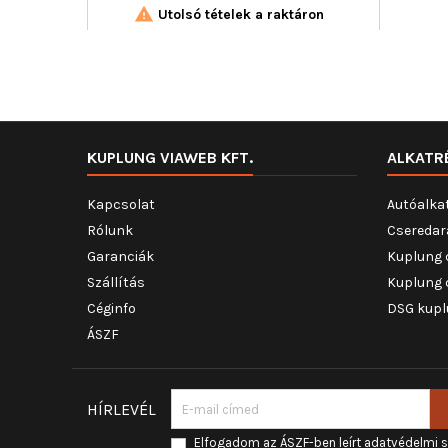

Utolsó tételek a raktáron
KUPLUNG VIAWEB KFT.
ALKATR
Kapcsolat
Autóalka
Rólunk
Cseredar
Garanciák
Kuplung 
Szállítás
Kuplung 
Céginfo
DSG kupl
ÁSZF
HÍRLEVÉL
Elfogadom az ÁSZF-ben leírt adatvédelmi 