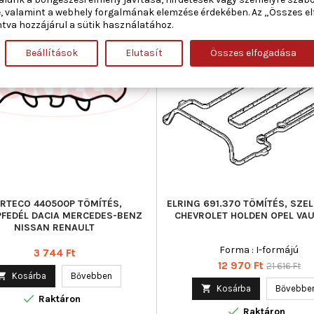
, valamint a webhely forgalmának elemzése érdekében. Az „Összes e
ÁBAN:
tva hozzájárul a sütik használatához.
Beállítások
Elutasít
Összes elfogadása
Új
Akciós!
RTECO 440500P TÖMÍTÉS,
ELRING 691.370 TÖMÍTÉS, SZE
PFEDÉL DACIA MERCEDES-BENZ
CHEVROLET HOLDEN OPEL VA
NISSAN RENAULT
Forma : I-formájú
Ár
3 744 Ft
Ár
Normál
12 970 Ft
21 616 Ft

Kosárba
Bővebben
ár

Kosárba
Bővebbe

Raktáron

Raktáron