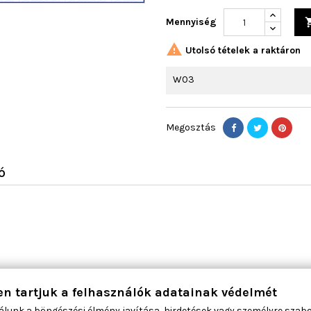
Mennyiség

Utolsó tételek a raktáron
W03
Megosztás
Ó
en tartjuk a felhasználók adatainak védelmét
álunk a böngészési élmény javítása, hirdetések vagy személyre szab