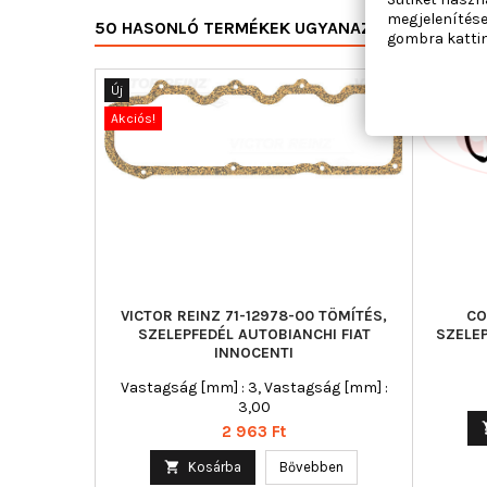
megjelenítése
50 HASONLÓ TERMÉKEK UGYANAZON KATEGÓRI
gombra kattin
Új
Új
Akciós!
Akciós!
VICTOR REINZ 71-12978-00 TÖMÍTÉS,
CO
SZELEPFEDÉL AUTOBIANCHI FIAT
SZELE
INNOCENTI
Vastagság [mm] : 3, Vastagság [mm] :
3,00
Ár
2 963 Ft

Kosárba
Bővebben