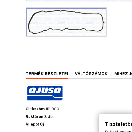
TERMÉK RÉSZLETEI
VÁLTÓSZÁMOK
MIHEZ J
Cikkszám
11111900
Raktáron
3 db
Tiszteletb
Állapot
Új
Sütiket haszn