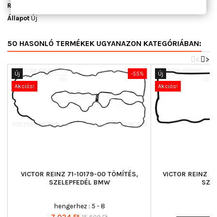
Raktáron
6 db
Állapot
Új
50 HASONLÓ TERMÉKEK UGYANAZON KATEGÓRIÁBAN:
<
>
Új
-55%
Új
Akciós!
Akciós!
VICTOR REINZ 71-10179-00 TÖMÍTÉS,
VICTOR REINZ 7
SZELEPFEDÉL BMW
SZEL
hengerhez : 5 - 8
Ár
3 
Ár
Normál
7 024 Ft