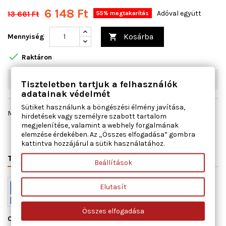
6 148 Ft
13 661 Ft
Adóval együtt
55% megtakarítás
Kosárba
Mennyiség


Raktáron
W03
6
db
Tiszteletben tartjuk a felhasználók
adatainak védelmét
Sütiket használunk a böngészési élmény javítása,
Megosztás
hirdetések vagy személyre szabott tartalom
megjelenítése, valamint a webhely forgalmának
elemzése érdekében. Az „Összes elfogadása” gombra
kattintva hozzájárul a sütik használatához.
TERMÉK RÉSZLETEI
VÁLTÓSZÁMOK
MIHEZ JÓ
Beállítások
Elutasít
Összes elfogadása
Cikkszám
11121300