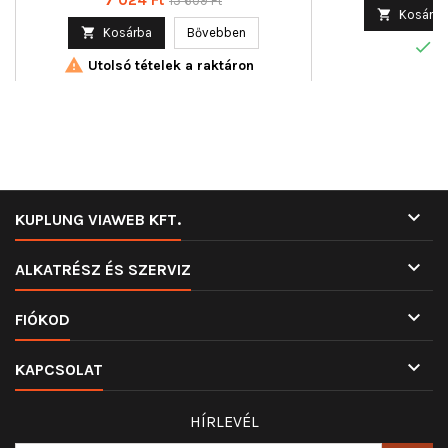
15 609 Ft

Kosárba
ár

Kosárba
Bővebben

R

Utolsó tételek a raktáron

KUPLUNG VIAWEB KFT.

ALKATRÉSZ ÉS SZERVIZ

FIÓKOD

KAPCSOLAT
HÍRLEVÉL