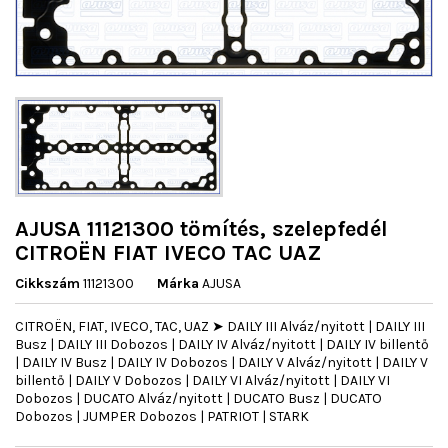
AJUSA 11121300 tömítés, szelepfedél
CITROËN FIAT IVECO TAC UAZ
Cikkszám
11121300
Márka
AJUSA
CITROËN, FIAT, IVECO, TAC, UAZ ➤ DAILY III Alváz/nyitott | DAILY III
Busz | DAILY III Dobozos | DAILY IV Alváz/nyitott | DAILY IV billentő
| DAILY IV Busz | DAILY IV Dobozos | DAILY V Alváz/nyitott | DAILY V
billentő | DAILY V Dobozos | DAILY VI Alváz/nyitott | DAILY VI
Dobozos | DUCATO Alváz/nyitott | DUCATO Busz | DUCATO
Dobozos | JUMPER Dobozos | PATRIOT | STARK