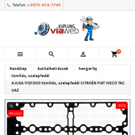
Telefon:
+3670-674-7745
0



shopping_cart
Kezdőlap
Autóalkatrészek
hengerfej
tömítés, szelepfedél
AJUSA 11121300 tömítés, szelepfedél CITROËN FIAT IVECO TAC
UAZ
Új
-55%
Akciós!