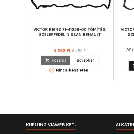
VICTOR REINZ 71-41256-00 TÖMÍTÉS,
VICTO
SZELEPFEDÉL NISSAN RENAULT
SZ
Any
Ár
Normál
4 253 Ft
9 450 Ft
ár

Kosárba
Bővebben

Nincs-készleten
KUPLUNG VIAWEB KFT.
ALKATR