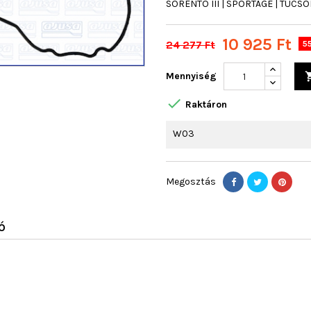
SORENTO III | SPORTAGE | TUCS
10 925 Ft
24 277 Ft
5
Mennyiség

Raktáron
W03
Megosztás
Ó