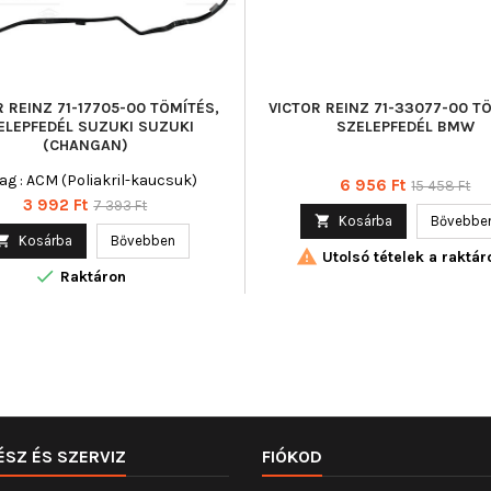
R REINZ 71-17705-00 TÖMÍTÉS,
VICTOR REINZ 71-33077-00 T
ELEPFEDÉL SUZUKI SUZUKI
SZELEPFEDÉL BMW
(CHANGAN)
ag : ACM (Poliakril-kaucsuk)
Ár
Normál
6 956 Ft
15 458 Ft
Ár
Normál
3 992 Ft
7 393 Ft
ár

Kosárba
Bővebbe
ár

Kosárba
Bővebben

Utolsó tételek a raktár

Raktáron
ÉSZ ÉS SZERVIZ
FIÓKOD