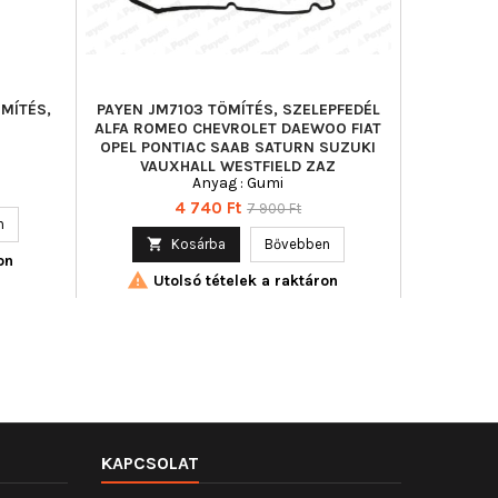
ÖMÍTÉS,
PAYEN JM7103 TÖMÍTÉS, SZELEPFEDÉL
VICTOR R
ALFA ROMEO CHEVROLET DAEWOO FIAT
SZELE
OPEL PONTIAC SAAB SATURN SUZUKI
VAUXHALL WESTFIELD ZAZ
Anyag : Gumi
Anyag 
Ár
Normál
4 740 Ft
7 900 Ft
n
ár

Kosárba
Bővebben

on

Utolsó tételek a raktáron
KAPCSOLAT