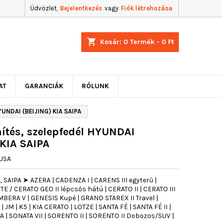
Üdvözlet,
Bejelentkezés
vagy
Fiók létrehozása
shopping_cart
Kosár:
0
Termék - 0 Ft
AT
GARANCIÁK
RÓLUNK
UNDAI (BEIJING) KIA SAIPA
ítés, szelepfedél HYUNDAI
KIA SAIPA
USA
 SAIPA ➤ AZERA | CADENZA I | CARENS III egyterű |
 / CERATO GEO II lépcsős hátú | CERATO II | CERATO III
BERA V | GENESIS Kupé | GRAND STAREX II Travel |
 JM | K5 | KIA CERATO | LOTZE | SANTA FÉ | SANTA FÉ II |
ATA | SONATA VII | SORENTO II | SORENTO II Dobozos/SUV |