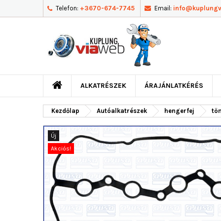
Telefon:
+3670-674-7745
Email:
info@kuplung
ALKATRÉSZEK
ÁRAJÁNLATKÉRÉS
Kezdőlap
Autóalkatrészek
hengerfej
töm
Új
Akciós!