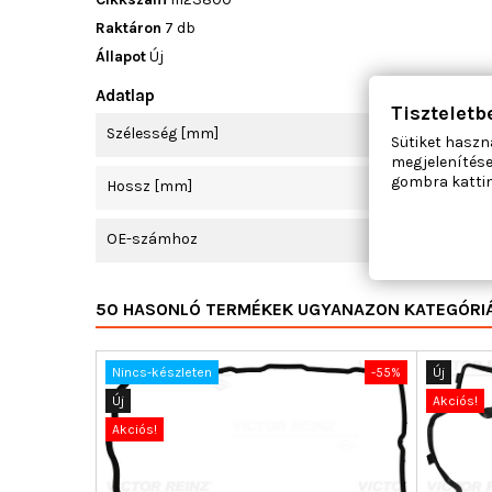
Raktáron
7 db
Állapot
Új
Adatlap
Tiszteletb
Szélesség [mm]
Sütiket haszn
megjelenítése
gombra kattin
Hossz [mm]
OE-számhoz
50 HASONLÓ TERMÉKEK UGYANAZON KATEGÓRI
Nincs-készleten
-55%
Új
Új
Akciós!
Akciós!