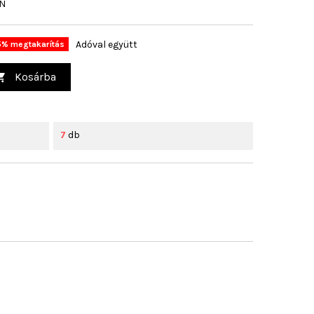
ON
Adóval együtt
5% megtakarítás
Kosárba

7
db