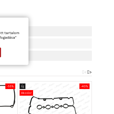
ott tartalom
lfogadása”
<
>
-55%
Új
-40%
Új
Akciós!
Akciós!