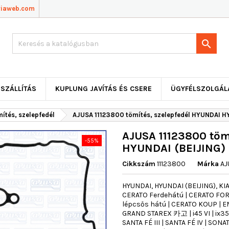
viaweb.com

SZÁLLÍTÁS
KUPLUNG JAVÍTÁS ÉS CSERE
ÜGYFÉLSZOLGÁL
ítés, szelepfedél
AJUSA 11123800 tömítés, szelepfedél HYUNDAI HY
AJUSA 11123800 töm
-55%
HYUNDAI (BEIJING) 
Cikkszám
11123800
Márka
AJ
HYUNDAI, HYUNDAI (BEIJING), KIA,
CERATO Ferdehátú | CERATO FORTE
lépcsős hátú | CERATO KOUP | EM
GRAND STAREX 카고 | i45 VI | ix35 |
SANTA FÉ III | SANTA FÉ IV | SON