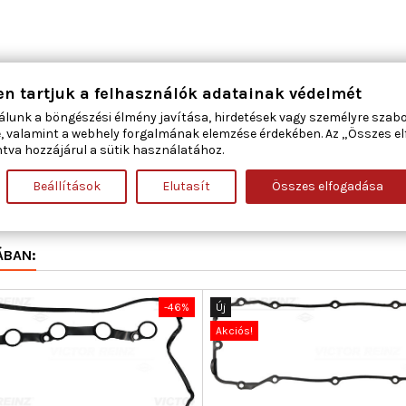
en tartjuk a felhasználók adatainak védelmét
265
álunk a böngészési élmény javítása, hirdetések vagy személyre szab
, valamint a webhely forgalmának elemzése érdekében. Az „Összes e
tva hozzájárul a sütik használatához.
505
Beállítások
Elutasít
Összes elfogadása
22441-2G000
ÁBAN:
-46%
Új
Akciós!