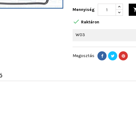
Mennyiség

Raktáron
W03
Megosztás
Ó