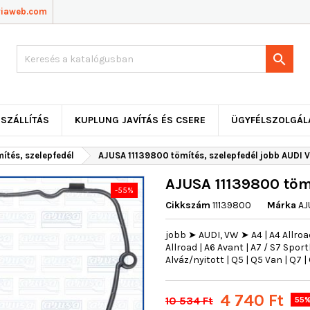
viaweb.com

SZÁLLÍTÁS
KUPLUNG JAVÍTÁS ÉS CSERE
ÜGYFÉLSZOLGÁL
ítés, szelepfedél
AJUSA 11139800 tömítés, szelepfedél jobb AUDI 
AJUSA 11139800 töm
-55%
Cikkszám
11139800
Márka
AJ
jobb ➤ AUDI, VW ➤ A4 | A4 Allroad
Allroad | A6 Avant | A7 / S7 Sp
Alváz/nyitott | Q5 | Q5 Van | Q7 
4 740 Ft
10 534 Ft
55%