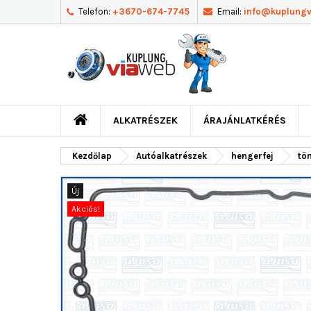
Telefon:
+3670-674-7745
Email:
info@kuplung
ALKATRÉSZEK
ÁRAJÁNLATKÉRÉS
Kezdőlap
Autóalkatrészek
hengerfej
töm
Új
Akciós!