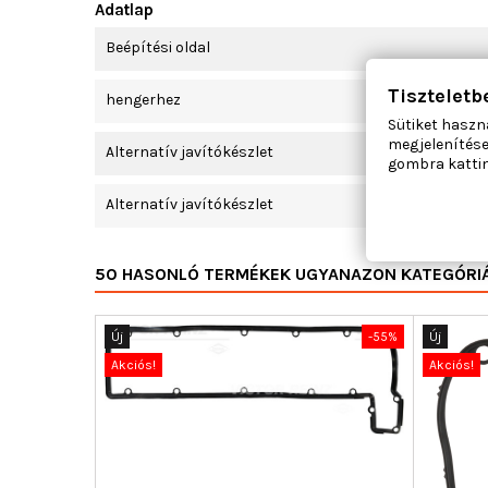
Adatlap
Beépítési oldal
Tiszteletb
hengerhez
Sütiket haszn
megjelenítése
Alternatív javítókészlet
gombra kattin
Alternatív javítókészlet
50 HASONLÓ TERMÉKEK UGYANAZON KATEGÓRI
Új
-55%
Új
Akciós!
Akciós!