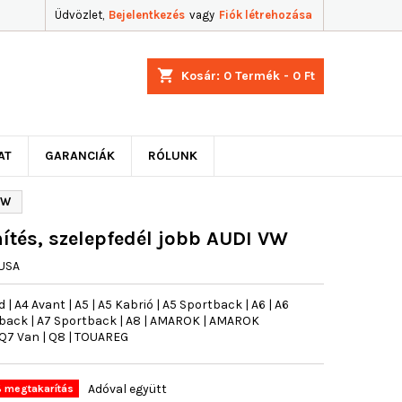
Üdvözlet,
Bejelentkezés
vagy
Fiók létrehozása
shopping_cart
Kosár:
0
Termék - 0 Ft
AT
GARANCIÁK
RÓLUNK
VW
ítés, szelepfedél jobb AUDI VW
USA
 | A4 Avant | A5 | A5 Kabrió | A5 Sportback | A6 | A6
ortback | A7 Sportback | A8 | AMAROK | AMAROK
| Q7 Van | Q8 | TOUAREG
Adóval együtt
 megtakarítás