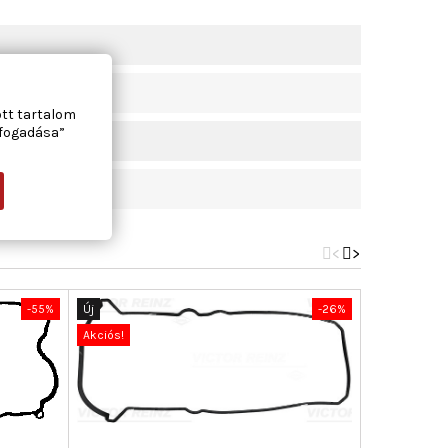
ott tartalom
lfogadása”
<
>
-55%
Új
-26%
Új
Akciós!
Akciós!