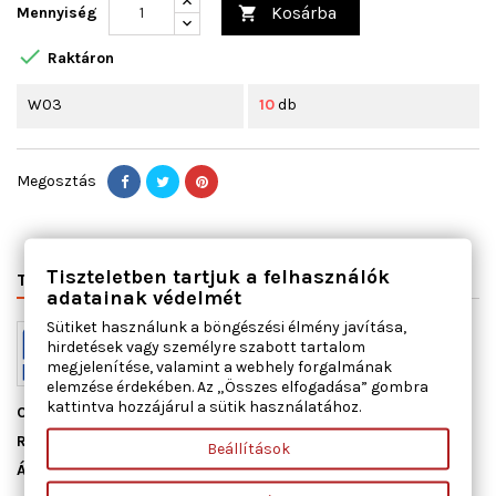
Kosárba
Mennyiség


Raktáron
W03
10
db
Megosztás
Tiszteletben tartjuk a felhasználók
TERMÉK RÉSZLETEI
VÁLTÓSZÁMOK
MIHEZ JÓ
adatainak védelmét
Sütiket használunk a böngészési élmény javítása,
hirdetések vagy személyre szabott tartalom
megjelenítése, valamint a webhely forgalmának
elemzése érdekében. Az „Összes elfogadása” gombra
kattintva hozzájárul a sütik használatához.
Cikkszám
11145100
Raktáron
10 db
Beállítások
Állapot
Új