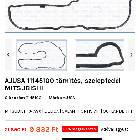


AJUSA 11145100 tömítés, szelepfedél
MITSUBISHI
Cikkszám
11145100
Márka
AJUSA
MITSUBISHI ➤ ASX | DELICA | GALANT FORTIS VIII | OUTLANDER III
9 832 Ft
21 850 Ft
Adóval együtt
55% megtakarítás