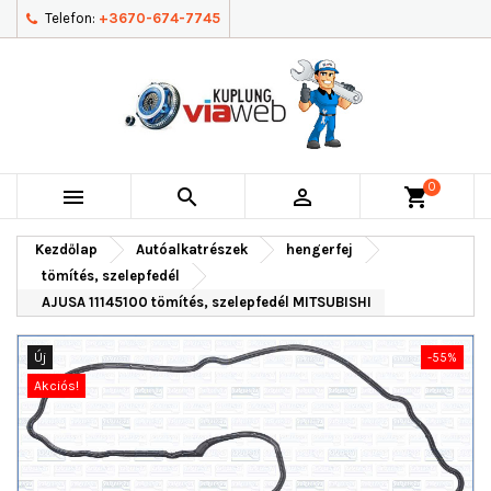
Telefon:
+3670-674-7745
0



shopping_cart
Kezdőlap
Autóalkatrészek
hengerfej
tömítés, szelepfedél
AJUSA 11145100 tömítés, szelepfedél MITSUBISHI
Új
-55%
Akciós!