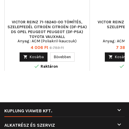
VICTOR REINZ 71-18240-00 TÖMÍTÉS,
VICTOR REINZ 7
SZELEPFEDÉL CITROËN CITROËN (DF-PSA)
SZELEPFEDÉ
DS OPEL PEUGEOT PEUGEOT (DF-PSA)
TOYOTA VAUXHALL
Anyag : ACM (Poliakril-kaucsuk)
Anyag : ACM (
Ár
Normál
Ár
4 006 Ft
7 388 
6 789 Ft
ár

Kosárba
Bővebben

Kosárba


Raktáron
R

KUPLUNG VIAWEB KFT.

ALKATRÉSZ ÉS SZERVIZ