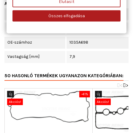
Elutasít
Adatlap
Szélesség [mm]
210
Összes elfogadása
Hossz [mm]
510
OE-számhoz
1035A698
Vastagság [mm]
7,9
50 HASONLÓ TERMÉKEK UGYANAZON KATEGÓRIÁBAN:
<
>
Új
-41%
Új
Akciós!
Akciós!