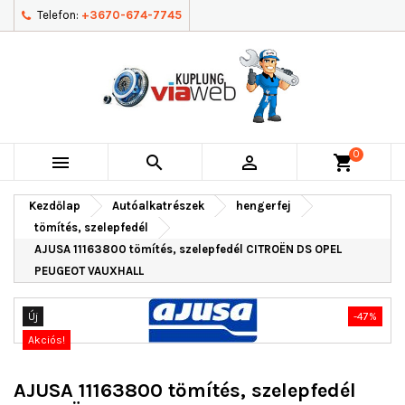
Telefon:
+3670-674-7745
0



shopping_cart
Kezdőlap
Autóalkatrészek
hengerfej
tömítés, szelepfedél
AJUSA 11163800 tömítés, szelepfedél CITROËN DS OPEL
PEUGEOT VAUXHALL
Új
-47%
Akciós!
AJUSA 11163800 tömítés, szelepfedél