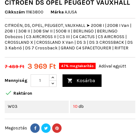
CITROËN DS OPEL PEUGEOT VAUXHALL
Cikkszám
11163800
Márka
AJUSA
CITROËN, DS, OPEL, PEUGEOT, VAUXHALL ➤ 2008 I | 2008 I Van |
208 I | 308 II | 308 SW II | 5008 II | BERLINGO | BERLINGO
Dobozos | C3 AIRCROSS II | C3 III | C4 CACTUS | C5 AIRCROSS |
CROSSLAND X | CROSSLAND X Van | DS 3 | DS 3 CROSSBACK | DS
3 Kabrió | DS 7 Crossback | GRAND C4 SPACETOURER | RIFTER
3 969 Ft
7 489 Ft
Adóval együtt
47% megtakarítás
Kosárba
Mennyiség


Raktáron
W03
10
db
Megosztás