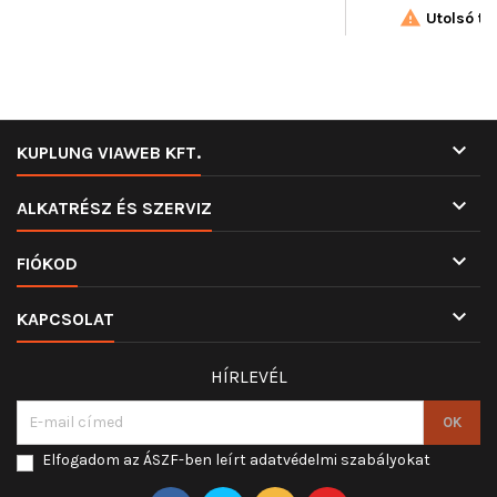

Utolsó tét

KUPLUNG VIAWEB KFT.

ALKATRÉSZ ÉS SZERVIZ

FIÓKOD

KAPCSOLAT
HÍRLEVÉL
Elfogadom az ÁSZF-ben leírt adatvédelmi szabályokat