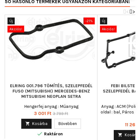
50 HASONLÓ TERMÉKEK UGYANAZON KATEGÓRIÁBAN:
<
>
Új
-21%
Új
Akciós!
Akciós!
ELRING 001.796 TÖMÍTÉS, SZELEPFEDÉL
FEBI BILSTEI
FUSO (MITSUBISHI) MERCEDES-BENZ
SZELEPFEDÉL BAL
MITSUBISHI NEOPLAN SETRA
Hengerfej anyag : Műanyag
Anyag : ACM (Poliak
oldal : bal, Páros 
Ár
Normál
3 001 Ft
3 799 Ft
[k
ár

Kosárba
Bővebben
Ár
11 266 

Raktáron

Kosárba