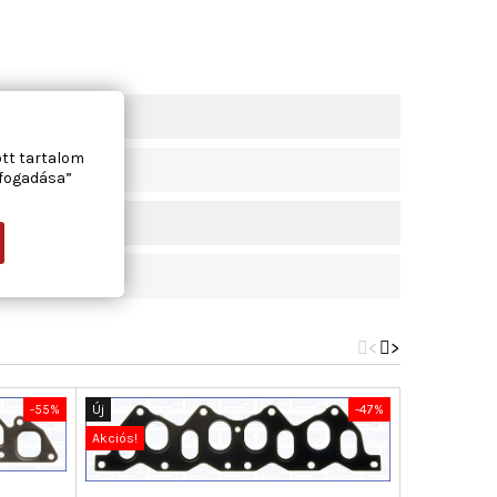
ott tartalom
lfogadása”
<
>
-55%
Új
-47%
Új
Akciós!
Akciós!