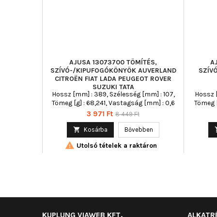
AJUSA 13073700 TÖMÍTÉS,
A
SZÍVÓ-/KIPUFOGÓKÖNYÖK AUVERLAND
SZÍV
CITROËN FIAT LADA PEUGEOT ROVER
SUZUKI TATA
Hossz [mm] : 389, Szélesség [mm] : 107,
Hossz [
Tömeg [g] : 68,241, Vastagság [mm] : 0,6
Tömeg [
Ár
Normál
3 971 Ft
8 449 Ft
ár

Kosárba
Bővebben

Utolsó tételek a raktáron
KUPLUNG VIAWEB KFT.
ALKATR