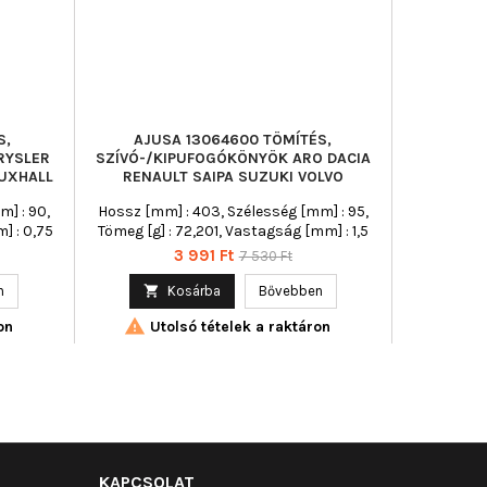
S,
AJUSA 13064600 TÖMÍTÉS,
AJU
RYSLER
SZÍVÓ-/KIPUFOGÓKÖNYÖK ARO DACIA
SZÍVÓ-/
AUXHALL
RENAULT SAIPA SUZUKI VOLVO
CHRYSLE
m] : 90,
Hossz [mm] : 403, Szélesség [mm] : 95,
Beé
] : 0,75
Tömeg [g] : 72,201, Vastagság [mm] : 1,5
Ár
Normál
3 991 Ft
7 530 Ft

ár
n

Kosárba
Bővebben

Uto

on
Utolsó tételek a raktáron
KAPCSOLAT