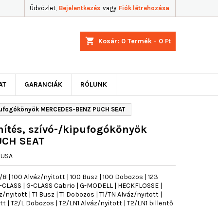
Üdvözlet,
Bejelentkezés
vagy
Fiók létrehozása
shopping_cart
Kosár:
0
Termék - 0 Ft
AT
GARANCIÁK
RÓLUNK
ipufogókönyök MERCEDES-BENZ PUCH SEAT
ítés, szívó-/kipufogókönyök
UCH SEAT
JUSA
| 100 Alváz/nyitott | 100 Busz | 100 Dobozos | 123
 G-CLASS | G-CLASS Cabrio | G-MODELL | HECKFLOSSE |
nyitott | T1 Busz | T1 Dobozos | T1/TN Alváz/nyitott |
t | T2/L Dobozos | T2/LN1 Alváz/nyitott | T2/LN1 billentő