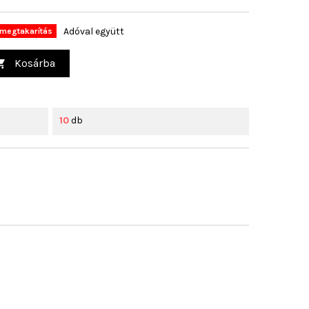
Adóval együtt
megtakarítás
Kosárba

10
db