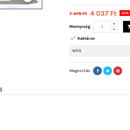
4 037 Ft
7 475 Ft
46% 
Mennyiség

Raktáron
W03
Megosztás
Ó