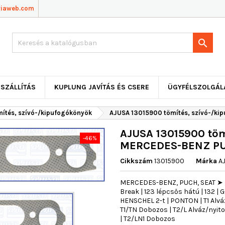
viaweb.com

SZÁLLÍTÁS
KUPLUNG JAVÍTÁS ÉS CSERE
ÜGYFÉLSZOLGÁL
mítés, szívó-/kipufogókönyök
AJUSA 13015900 tömítés, szívó-/k
AJUSA 13015900 töm
-46%
MERCEDES-BENZ P
Cikkszám
13015900
Márka
A
MERCEDES-BENZ, PUCH, SEAT ➤ /8 
Break | 123 lépcsős hátú | 132 |
HENSCHEL 2-t | PONTON | T1 Alváz/
T1/TN Dobozos | T2/L Alváz/nyitot
| T2/LN1 Dobozos