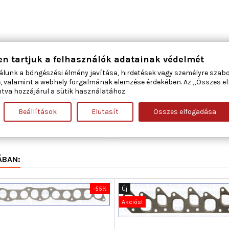
1,5
en tartjuk a felhasználók adatainak védelmét
álunk a böngészési élmény javítása, hirdetések vagy személyre szab
54
, valamint a webhely forgalmának elemzése érdekében. Az „Összes e
tva hozzájárul a sütik használatához.
435
Beállítások
Elutasít
Összes elfogadása
66,041
ÁBAN:
-55%
Új
Akciós!