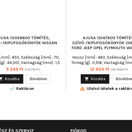
JUSA 13038800 TÖMÍTÉS,
AJUSA 13147600 TÖMÍTÉ
Ó-/KIPUFOGÓKÖNYÖK NISSAN
SZÍVÓ-/KIPUFOGÓKÖNYÖK CH
FORD JEEP OPEL PLYMOUTH V
mm] : 655, Szélesség [mm] : 70,
Hossz [mm] : 460, Szélesség [m
g] : 44,001, Vastagság [mm] : 1,5
Tömeg [g] : 0,106, Vastagság [mm
Ár
Normál
Ár
Normál
5 345 Ft
12 900 Ft
11 878 Ft
28 666 Ft
ár
ár

Kosárba
Bővebben

Kosárba
Bővebbe


Raktáron
Utolsó tételek a raktár
ÉSZ ÉS SZERVIZ
FIÓKOD