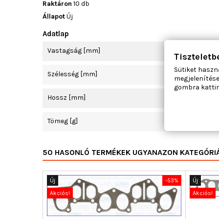
Raktáron
10 db
Állapot
Új
Adatlap
Vastagság [mm]
Tiszteletb
Sütiket haszn
Szélesség [mm]
megjelenítése
gombra kattin
Hossz [mm]
Tömeg [g]
50 HASONLÓ TERMÉKEK UGYANAZON KATEGÓRI
Új
-53%
Új
Akciós!
Akciós!