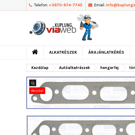
Telefon:
+3670-674-7745
Email:
info@kuplung
ALKATRÉSZEK
ÁRAJÁNLATKÉRÉS
Kezdőlap
Autóalkatrészek
hengerfej
tö
Új
Akciós!