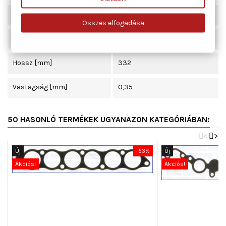
Szélesség [mm]
46
Összes elfogadása
Beépítési oldal
középső
Hossz [mm]
332
Vastagság [mm]
0,35
50 HASONLÓ TERMÉKEK UGYANAZON KATEGÓRIÁBAN:
<
>
Új
-53%
Új
Akciós!
Akciós!