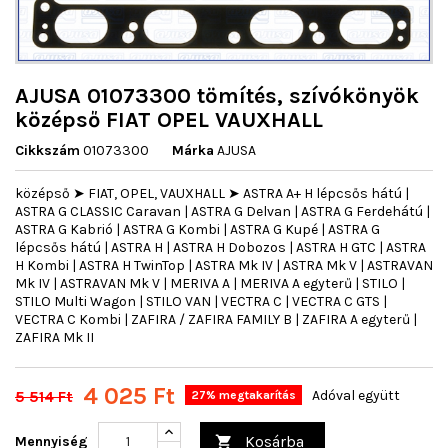
AJUSA 01073300 tömítés, szívókönyök
középső FIAT OPEL VAUXHALL
Cikkszám
01073300
Márka
AJUSA
középső ➤ FIAT, OPEL, VAUXHALL ➤ ASTRA A+ H lépcsős hátú |
ASTRA G CLASSIC Caravan | ASTRA G Delvan | ASTRA G Ferdehátú |
ASTRA G Kabrió | ASTRA G Kombi | ASTRA G Kupé | ASTRA G
lépcsős hátú | ASTRA H | ASTRA H Dobozos | ASTRA H GTC | ASTRA
H Kombi | ASTRA H TwinTop | ASTRA Mk IV | ASTRA Mk V | ASTRAVAN
Mk IV | ASTRAVAN Mk V | MERIVA A | MERIVA A egyterű | STILO |
STILO Multi Wagon | STILO VAN | VECTRA C | VECTRA C GTS |
VECTRA C Kombi | ZAFIRA / ZAFIRA FAMILY B | ZAFIRA A egyterű |
ZAFIRA Mk II
4 025 Ft
5 514 Ft
Adóval együtt
27% megtakarítás
Kosárba
Mennyiség
