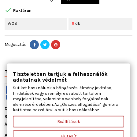

Raktáron
W03
6
db
Megosztás
TERMÉK RÉSZLETEI
VÁLTÓSZÁMOK
MIHEZ JÓ
Tiszteletben tartjuk a felhasználók
adatainak védelmét
Sütiket használunk a böngészési élmény javítása,
hirdetések vagy személyre szabott tartalom
megjelenítése, valamint a webhely forgalmának
elemzése érdekében. Az „Összes elfogadása” gombra
Cikkszám
01073300
kattintva hozzájárul a sütik használatához.
Raktáron
6 db
Beállítások
Állapot
Új
Adatlap
Elutasít