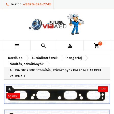
Telefon:
+3670-674-7745
0



shopping_cart
Kezdőlap
Autóalkatrészek
hengerfej
tömítés, szívókönyök
AJUSA 01073300 tömítés, szívókönyök középső FIAT OPEL
VAUXHALL
Új
-27%
Akciós!