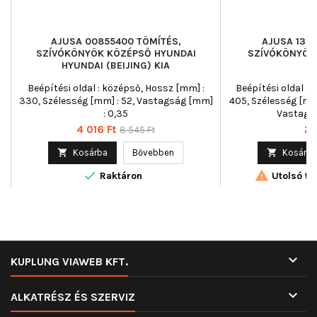
AJUSA 00855400 TÖMÍTÉS,
AJUSA 1305
SZÍVÓKÖNYÖK KÖZÉPSŐ HYUNDAI
SZÍVÓKÖNYÖK
HYUNDAI (BEIJING) KIA
Beépítési oldal : középső, Hossz [mm] :
Beépítési oldal : 
330, Szélesség [mm] : 52, Vastagság [mm]
405, Szélesség [mm] 
: 0,35
Vastagsá
Ár
Normál
Ár
4 016 Ft
2 
8 545 Ft
ár

Kosárba
Bővebben

Kosárba


Raktáron
Utolsó tét

KUPLUNG VIAWEB KFT.

ALKATRÉSZ ÉS SZERVIZ