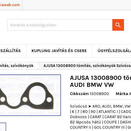
viaweb.com

SZÁLLÍTÁS
KUPLUNG JAVÍTÁS ÉS CSERE
ÜGYFÉLSZOLGÁL
mítés, szívókönyök
AJUSA 13008900 tömítés, szívókönyök Szívóc
AJUSA 13008900 töm
AUDI BMW VW
Cikkszám
13008900
Márka
Szívócső ➤ ARO, AUDI, BMW, VW ➤ 
| 6 | 7 | 80 | 90 | ATLANTIC I | 
Dobozos | CARAT | CARAT B2 Vari
B2 lépcsős hátú | COUPE | DASHE
COUNTRY II | GOL COUNTRY III | GOL