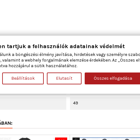
Szívócső
en tartjuk a felhasználók adatainak védelmét
álunk a böngészési élmény javítása, hirdetések vagy személyre szab
285
, valamint a webhely forgalmának elemzése érdekében. Az „Összes e
tva hozzájárul a sütik használatához.
14,001
Beállítások
Elutasít
Összes elfogadása
1
49
ÁBAN: