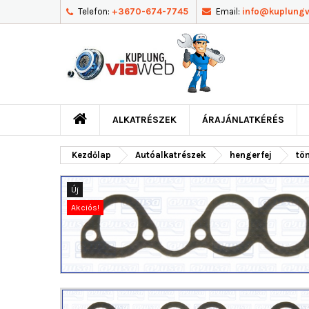
Telefon:
+3670-674-7745
Email:
info@kuplung
ALKATRÉSZEK
ÁRAJÁNLATKÉRÉS
Kezdőlap
Autóalkatrészek
hengerfej
tö
Új
Akciós!