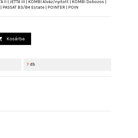
ETTA II | JETTA III | KOMBI Alváz/nyitott | KOMBI Dobozos |
 | PASSAT B3/B4 Estate | POINTER | POIN
Kosárba

7
db