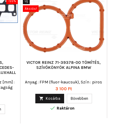
-55%
Új
Új
Akciós!
Akciós!
S,
VICTOR REINZ 71-39378-00 TÖMÍTÉS,
ELRING 40
CEDES-
SZÍVÓKÖNYÖK ALPINA BMW
HENGERF
AUXHALL
z [mm] :
Anyag : FPM (fluor-kaucsuk), Szín : piros
Beépítési ol
stagság
Fém
Ár
3 100 Ft

Kosárba
Bővebben


Raktáron
n