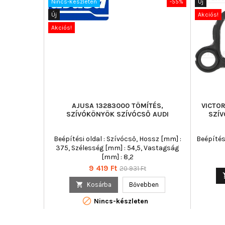
Nincs-készleten
-55%
Új
Új
Akciós!
Akciós!
AJUSA 13283000 TÖMÍTÉS,
VICTOR
SZÍVÓKÖNYÖK SZÍVÓCSŐ AUDI
SZÍV
Beépítési oldal : Szívócső, Hossz [mm] :
Beépítési
375, Szélesség [mm] : 54,5, Vastagság
[mm] : 8,2
Ár
Normál
9 419 Ft
20 931 Ft
ár

Kosárba
Bővebben

Nincs-készleten