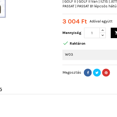
| GOLF II | GOLF II Van | ILTIS | J
PASSAT | PASSAT B1 lépcsős hátú
3 004 Ft
Adóval együtt
Mennyiség

Raktáron
W03
Megosztás
Ó