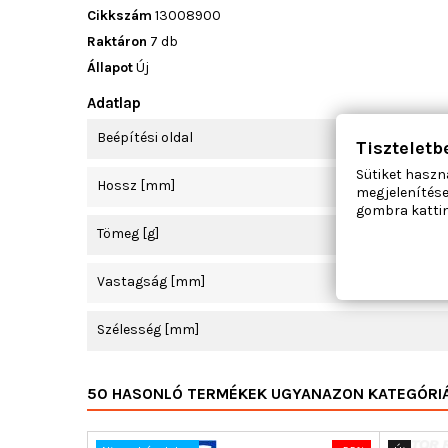
Cikkszám
13008900
Raktáron
7 db
Állapot
Új
Adatlap
Beépítési oldal
Tiszteletb
Sütiket haszn
Hossz [mm]
megjelenítése
gombra kattin
Tömeg [g]
Vastagság [mm]
Szélesség [mm]
50 HASONLÓ TERMÉKEK UGYANAZON KATEGÓRI