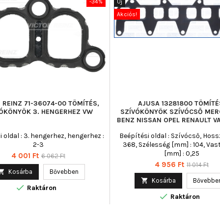
-34%
Új
Akciós!
 REINZ 71-36074-00 TÖMÍTÉS,
AJUSA 13281800 TÖMÍTÉ
ÓKÖNYÖK 3. HENGERHEZ VW
SZÍVÓKÖNYÖK SZÍVÓCSŐ MER
BENZ NISSAN OPEL RENAULT V
 oldal : 3. hengerhez, hengerhez :
Beépítési oldal : Szívócső, Hoss
2-3
368, Szélesség [mm] : 104, Va
[mm] : 0,25
Ár
Normál
4 001 Ft
6 062 Ft
Ár
Normál
4 956 Ft
11 014 Ft
ár

Kosárba
Bővebben
ár

Kosárba
Bővebbe

Raktáron

Raktáron