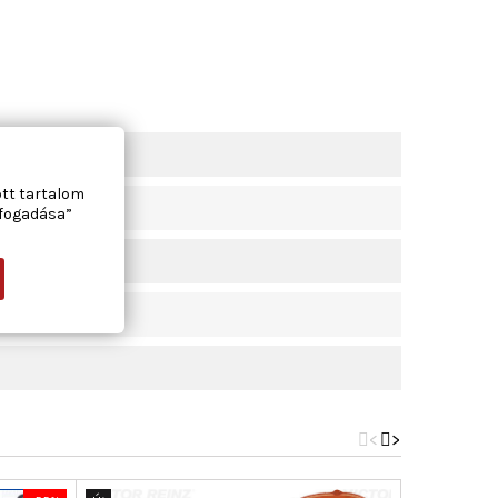
ott tartalom
lfogadása”
<
>