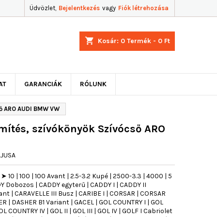
Üdvözlet,
Bejelentkezés
vagy
Fiók létrehozása
shopping_cart
Kosár:
0
Termék - 0 Ft
AT
GARANCIÁK
RÓLUNK
ső ARO AUDI BMW VW
ítés, szívókönyök Szívócső ARO
AJUSA
10 | 100 | 100 Avant | 2.5-3.2 Kupé | 2500-3.3 | 4000 | 5
CADDY Dobozos | CADDY egyterű | CADDY I | CADDY II
ant | CARAVELLE III Busz | CARIBE I | CORSAR | CORSAR
R | DASHER B1 Variant | GACEL | GOL COUNTRY I | GOL
 COUNTRY IV | GOL II | GOL III | GOL IV | GOLF I Cabriolet