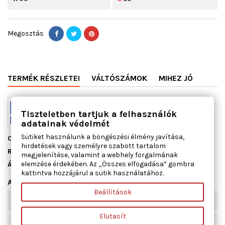
Megosztás
TERMÉK RÉSZLETEI
VÁLTÓSZÁMOK
MIHEZ JÓ
Tiszteletben tartjuk a felhasználók
adatainak védelmét
Sütiket használunk a böngészési élmény javítása,
Cikkszám
13054700
hirdetések vagy személyre szabott tartalom
Raktáron
2 db
megjelenítése, valamint a webhely forgalmának
elemzése érdekében. Az „Összes elfogadása” gombra
Állapot
Új
kattintva hozzájárul a sütik használatához.
Adatlap
Beállítások
Szélesség [mm]
82
Elutasít
Beépítési oldal
Szívócső