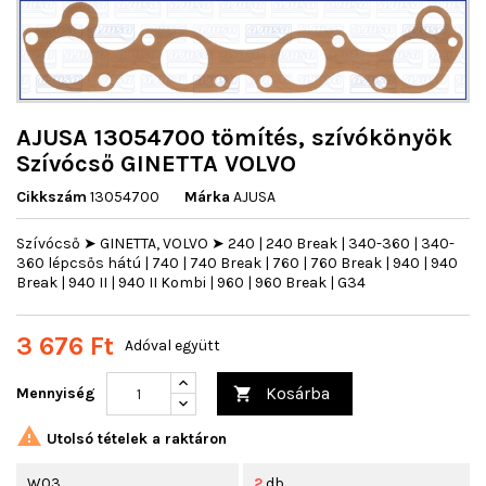
AJUSA 13054700 tömítés, szívókönyök
Szívócső GINETTA VOLVO
Cikkszám
13054700
Márka
AJUSA
Szívócső ➤ GINETTA, VOLVO ➤ 240 | 240 Break | 340-360 | 340-
360 lépcsős hátú | 740 | 740 Break | 760 | 760 Break | 940 | 940
Break | 940 II | 940 II Kombi | 960 | 960 Break | G34
3 676 Ft
Adóval együtt
Kosárba
Mennyiség


Utolsó tételek a raktáron
W03
2
db