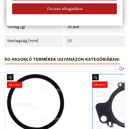
Összes elfogadása
Hossz [mm]
403
Tömeg [g]
30,641
Vastagság [mm]
1,5
50 HASONLÓ TERMÉKEK UGYANAZON KATEGÓRIÁBAN:
<
>
Új
Új
Akciós!
Akciós!