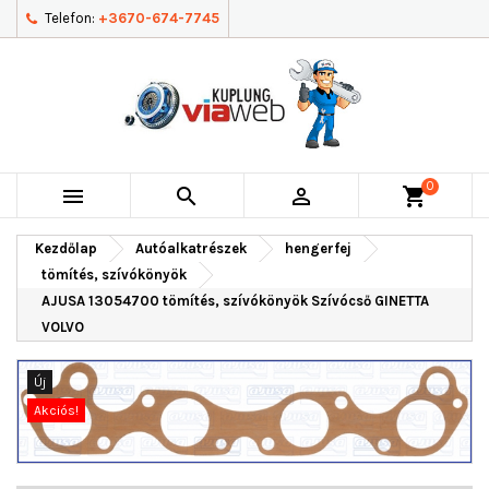
Telefon:
+3670-674-7745
0



shopping_cart
Kezdőlap
Autóalkatrészek
hengerfej
tömítés, szívókönyök
AJUSA 13054700 tömítés, szívókönyök Szívócső GINETTA
VOLVO
Új
Akciós!