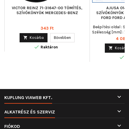
VICTOR REINZ 71-31647-00 TÖMÍTÉS,
AJUSA 0148
SZÍVÓKÖNYÖK MERCEDES-BENZ
SZÍVÓKÖNYÖK SZ
FORD FORD AU
Beépítési oldal : Sz
Ár
343 Ft
Szélesség [mm] : 75

Kosárba
Bővebben
Ár
4 086 

Raktáron

Kosárba

R

KUPLUNG VIAWEB KFT.

ALKATRÉSZ ÉS SZERVIZ

FIÓKOD