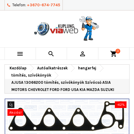
Telefon:
+3670-674-7745
0



shopping_cart
Kezdőlap
Autóalkatrészek
hengerfej
tömítés, szívókönyök
AJUSA 13066200 tömítés, szívókönyök Szívócső ASIA
MOTORS CHEVROLET FORD FORD USA KIA MAZDA SUZUKI
Új
-42%
Akciós!