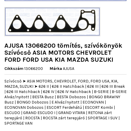
AJUSA 13066200 tömítés, szívókönyök
Szívócső ASIA MOTORS CHEVROLET
FORD FORD USA KIA MAZDA SUZUKI
Cikkszám
13066200
Márka
AJUSA
Szívócső ➤ ASIA MOTORS, CHEVROLET, FORD, FORD USA, KIA,
MAZDA, SUZUKI ➤ 626 II | 626 II Hatchback | 626 III | 626 III Break
| 626 III Hatchback | 626 IV | 626 IV Hatchback | B-SERIE | B-SERIE
Alváz/nyitott | BESTA Busz | BESTA Dobozos | BONGO BRAWNY
Busz | BONGO Dobozos | E Alváz/nyitott | ECONOVAN |
ECONOVAN Dobozos | ESCORT Ferdehátú | ESCORT Kombi |
ESCUDO | GRAND ESCUDO I | GRAND VITARA | RETONA zárt
terepjáró | ROCSTA | ROCSTA zárt terepjáró | SPORTAGE I SUV |
SPORTAGE VAN