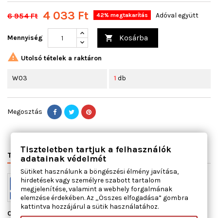
4 033 Ft
6 954 Ft
Adóval együtt
42% megtakarítás
Kosárba
Mennyiség


Utolsó tételek a raktáron
W03
1
db
Megosztás
Tiszteletben tartjuk a felhasználók
TERMÉK RÉSZLETEI
VÁLTÓSZÁMOK
MIHEZ JÓ
adatainak védelmét
Sütiket használunk a böngészési élmény javítása,
hirdetések vagy személyre szabott tartalom
megjelenítése, valamint a webhely forgalmának
elemzése érdekében. Az „Összes elfogadása” gombra
kattintva hozzájárul a sütik használatához.
Cikkszám
13066200