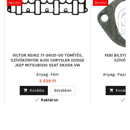
Akciós!
Akciós!
VICTOR REINZ 71-36121-00 TÖMÍTÉS,
FEBI BILSTEI
SZÍVÓKÖNYÖK AUDI CHRYSLER DODGE
SZÍVÓK
JEEP MITSUBISHI SEAT SKODA VW
Anyag : Fém
Anyag : Papír,
Ár
Á
3 539 Ft
9

Kosárba
Bővebben

Kosárba


Raktáron
R