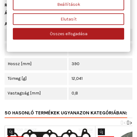
Beállítások
Raktáron
1 db
Állapot
Új
Elutasít
Adatlap
Összes elfogadása
Szélesség [mm]
100
Beépítési oldal
Szívócső
Hossz [mm]
390
Tömeg [g]
12,041
Vastagság [mm]
0,8
50 HASONLÓ TERMÉKEK UGYANAZON KATEGÓRIÁBAN:
<
>
Új
Új