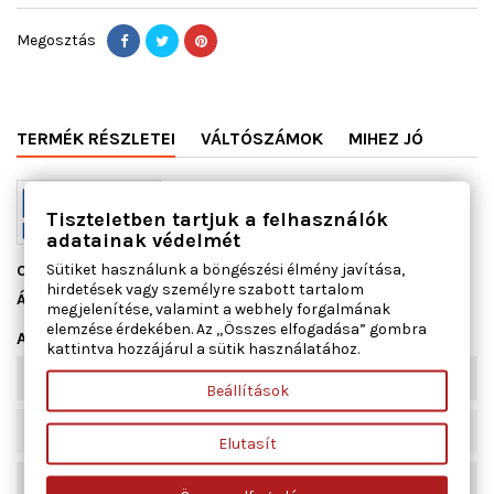
Megosztás
TERMÉK RÉSZLETEI
VÁLTÓSZÁMOK
MIHEZ JÓ
Tiszteletben tartjuk a felhasználók
adatainak védelmét
Sütiket használunk a böngészési élmény javítása,
Cikkszám
13071100
hirdetések vagy személyre szabott tartalom
Állapot
Új
megjelenítése, valamint a webhely forgalmának
elemzése érdekében. Az „Összes elfogadása” gombra
Adatlap
kattintva hozzájárul a sütik használatához.
Szélesség [mm]
60
Beállítások
Beépítési oldal
Szívócső
Elutasít
Hossz [mm]
375