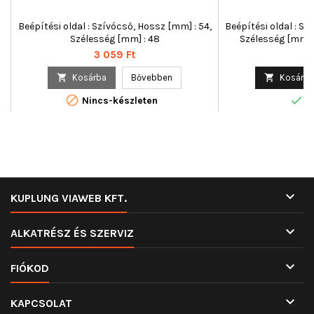
Beépítési oldal : Szívócső, Hossz [mm] : 54,
Beépítési oldal : Sz
Szélesség [mm] : 48
Szélesség [mm] : 
Ár
Á
3 059 Ft
1 

Kosárba
Bővebben

Kosárba


Nincs-készleten
R

KUPLUNG VIAWEB KFT.

ALKATRÉSZ ÉS SZERVIZ

FIÓKOD

KAPCSOLAT