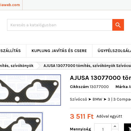
viaweb.com

SZÁLLÍTÁS
KUPLUNG JAVÍTÁS ÉS CSERE
ÜGYFÉLSZOLGÁL
mítés, szívókönyök
AJUSA 13077000 tömítés, szívókönyök Szívóc
AJUSA 13077000 tö
Cikkszám
13077000
Márka
A
Szívócső ➤ BMW ➤ 3 | 3 Compact 
3 511 Ft
Adóval együtt
Mennyiség