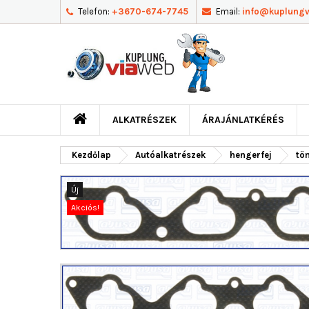
Telefon:
+3670-674-7745
Email:
info@kuplung
ALKATRÉSZEK
ÁRAJÁNLATKÉRÉS
Kezdőlap
Autóalkatrészek
hengerfej
tö
Új
Akciós!