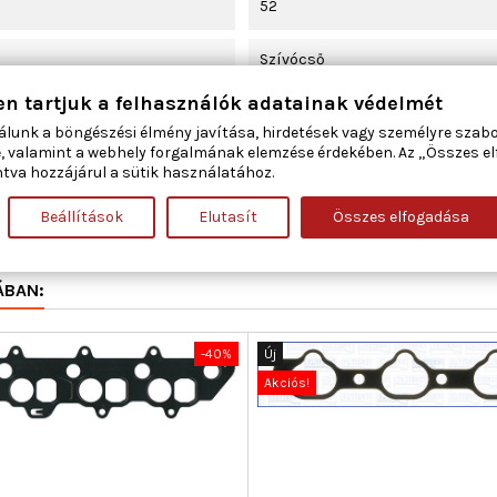
52
Szívócső
en tartjuk a felhasználók adatainak védelmét
368
álunk a böngészési élmény javítása, hirdetések vagy személyre szab
, valamint a webhely forgalmának elemzése érdekében. Az „Összes e
26,681
tva hozzájárul a sütik használatához.
Beállítások
Elutasít
Összes elfogadása
1,2
ÁBAN:
-40%
Új
Akciós!