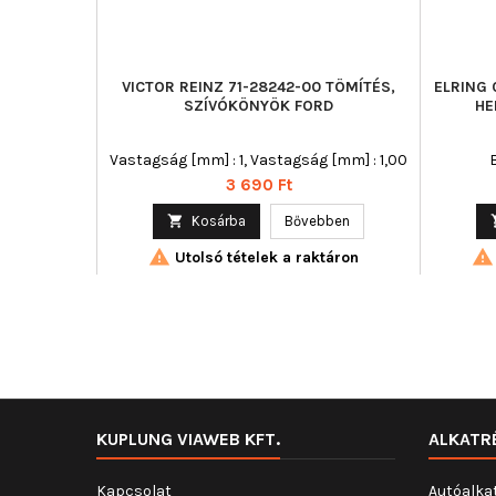
VICTOR REINZ 71-28242-00 TÖMÍTÉS,
ELRING 
SZÍVÓKÖNYÖK FORD
HE
Vastagság [mm] : 1, Vastagság [mm] : 1,00
Ár
3 690 Ft

Kosárba
Bővebben


Utolsó tételek a raktáron
KUPLUNG VIAWEB KFT.
ALKATR
Kapcsolat
Autóalka