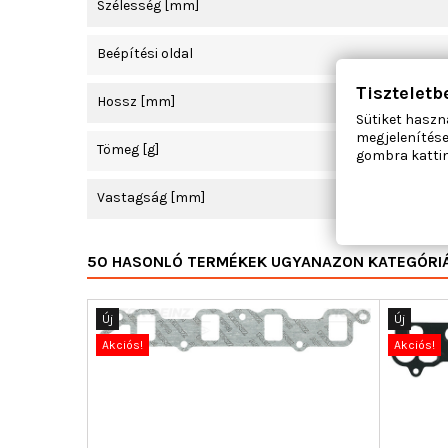
Szélesség [mm]
Beépítési oldal
Tiszteletb
Hossz [mm]
Sütiket haszn
megjelenítése
Tömeg [g]
gombra kattin
Vastagság [mm]
50 HASONLÓ TERMÉKEK UGYANAZON KATEGÓRI
Új
Új
Akciós!
Akciós!