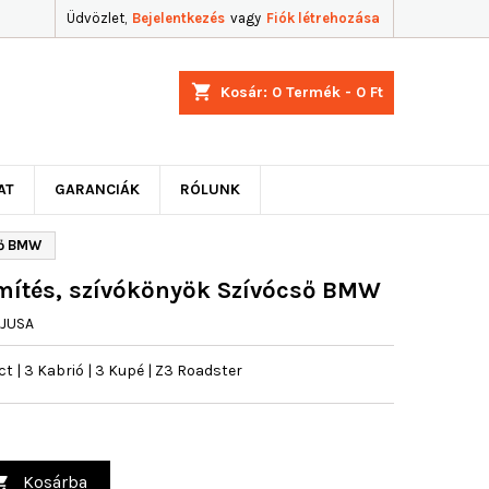
Üdvözlet,
Bejelentkezés
vagy
Fiók létrehozása
shopping_cart
Kosár:
0
Termék - 0 Ft
AT
GARANCIÁK
RÓLUNK
ső BMW
mítés, szívókönyök Szívócső BMW
JUSA
| 3 Kabrió | 3 Kupé | Z3 Roadster
Kosárba
