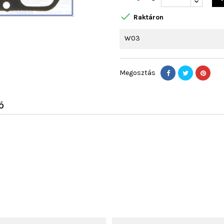

Raktáron
W03
Megosztás
Ó