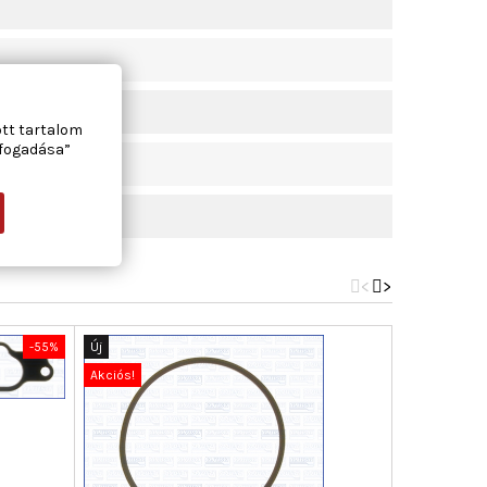
ott tartalom
lfogadása”
<
>
-55%
Új
Új
Akciós!
Akciós!