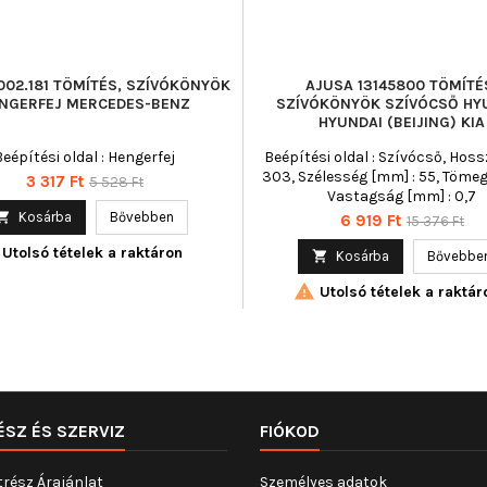
002.181 TÖMÍTÉS, SZÍVÓKÖNYÖK
AJUSA 13145800 TÖMÍTÉ
NGERFEJ MERCEDES-BENZ
SZÍVÓKÖNYÖK SZÍVÓCSŐ HY
HYUNDAI (BEIJING) KIA
Beépítési oldal : Hengerfej
Beépítési oldal : Szívócső, Hoss
303, Szélesség [mm] : 55, Tömeg 
Ár
Normál
3 317 Ft
5 528 Ft
Vastagság [mm] : 0,7
ár

Kosárba
Bővebben
Ár
Normál
6 919 Ft
15 376 Ft
ár
Utolsó tételek a raktáron

Kosárba
Bővebbe

Utolsó tételek a raktár
ÉSZ ÉS SZERVIZ
FIÓKOD
trész Árajánlat
Személyes adatok