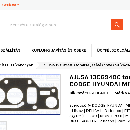
viaweb.com

SZÁLLÍTÁS
KUPLUNG JAVÍTÁS ÉS CSERE
ÜGYFÉLSZOLGÁL
mítés, szívókönyök
AJUSA 13089400 tömítés, szívókönyök Szívóc
AJUSA 13089400 töm
DODGE HYUNDAI MI
Cikkszám
13089400
Márka
A
Szívócső ➤ DODGE, HYUNDAI, MIT
III Busz | DELICA III Dobozos | 
egyterű | L 200 | MONTERO II | 
Busz | PORTER Dobozos | RAM 50