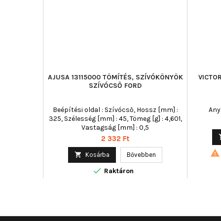
AJUSA 13115000 TÖMÍTÉS, SZÍVÓKÖNYÖK
VICTOR
SZÍVÓCSŐ FORD
Beépítési oldal : Szívócső, Hossz [mm] :
Any
325, Szélesség [mm] : 45, Tömeg [g] : 4,601,
Vastagság [mm] : 0,5
Ár
2 332 Ft


Kosárba
Bővebben

Raktáron