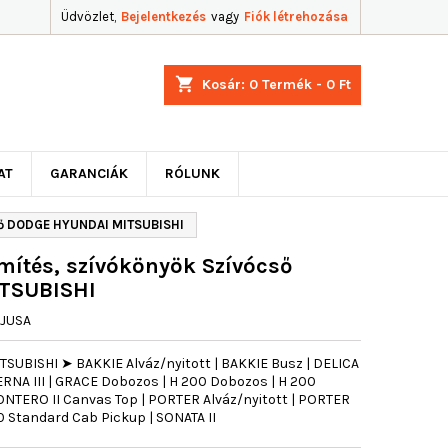
Üdvözlet,
Bejelentkezés
vagy
Fiók létrehozása
shopping_cart
Kosár:
0
Termék - 0 Ft
AT
GARANCIÁK
RÓLUNK
ső DODGE HYUNDAI MITSUBISHI
ítés, szívókönyök Szívócső
TSUBISHI
JUSA
SUBISHI ➤ BAKKIE Alváz/nyitott | BAKKIE Busz | DELICA
ETERNA III | GRACE Dobozos | H 200 Dobozos | H 200
MONTERO II Canvas Top | PORTER Alváz/nyitott | PORTER
 Standard Cab Pickup | SONATA II