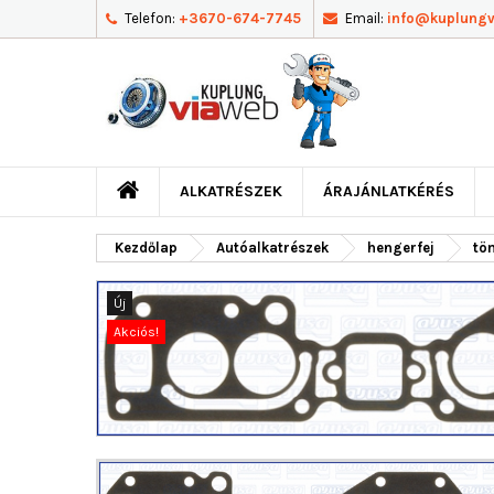
Telefon:
+3670-674-7745
Email:
info@kuplung
ALKATRÉSZEK
ÁRAJÁNLATKÉRÉS
Kezdőlap
Autóalkatrészek
hengerfej
tö
Új
Akciós!