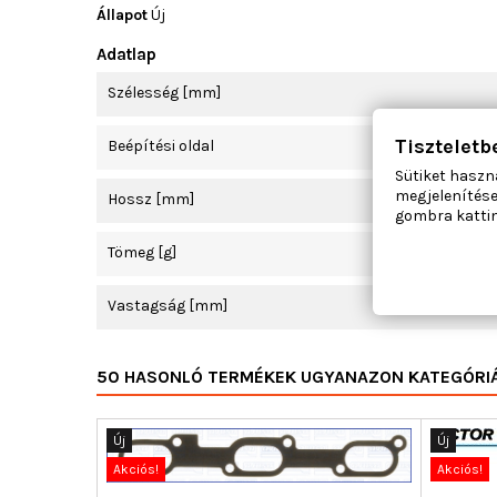
Állapot
Új
Adatlap
Szélesség [mm]
Tiszteletb
Beépítési oldal
Sütiket haszn
megjelenítése
Hossz [mm]
gombra kattin
Tömeg [g]
Vastagság [mm]
50 HASONLÓ TERMÉKEK UGYANAZON KATEGÓRI
Új
Új
Akciós!
Akciós!