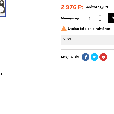
2 976 Ft
Adóval együtt
Mennyiség

Utolsó tételek a raktáron
W03
Megosztás
Ó