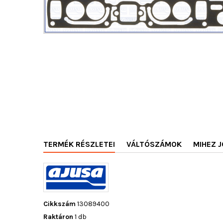
TERMÉK RÉSZLETEI
VÁLTÓSZÁMOK
MIHEZ J
Cikkszám
13089400
Raktáron
1 db