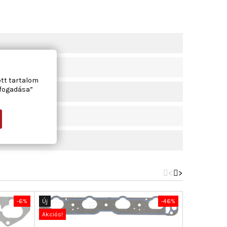
ott tartalom
lfogadása”
<
>
-6%
Új
-46%
Új
Akciós!
Akciós!