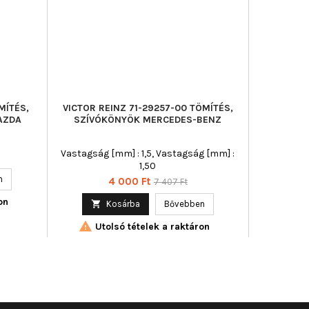
MÍTÉS,
VICTOR REINZ 71-29257-00 TÖMÍTÉS,
VICTOR R
AZDA
SZÍVÓKÖNYÖK MERCEDES-BENZ
SZÍVÓK
Vastagság [mm] : 1,5, Vastagság [mm] :
1,50
n

Ár
Normál
4 000 Ft
7 407 Ft
ár
on

Kosárba
Bővebben

Utolsó tételek a raktáron