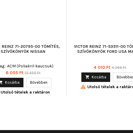
 REINZ 71-20795-00 TÖMÍTÉS,
VICTOR REINZ 71-53511-00 TÖ
SZÍVÓKÖNYÖK NISSAN
SZÍVÓKÖNYÖK FORD USA M
ag : ACM (Poliakril-kaucsuk)
Ár
Normál
4 010 Ft
4 266 Ft
Ár
Normál
6 055 Ft
13 455 Ft
ár

Kosárba
Bővebbe
ár

Kosárba
Bővebben

Utolsó tételek a raktár
Utolsó tételek a raktáron