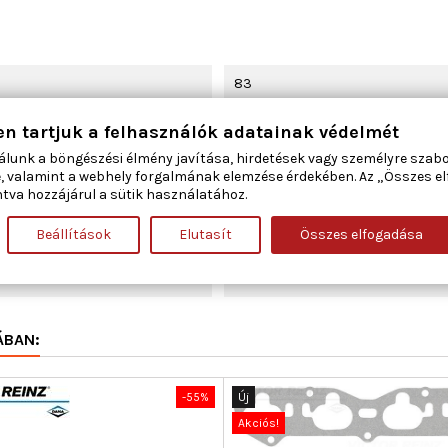
83
en tartjuk a felhasználók adatainak védelmét
Szívócső
álunk a böngészési élmény javítása, hirdetések vagy személyre szab
, valamint a webhely forgalmának elemzése érdekében. Az „Összes e
400
tva hozzájárul a sütik használatához.
16,001
Beállítások
Elutasít
Összes elfogadása
0,8
ÁBAN:
-55%
Új
Akciós!