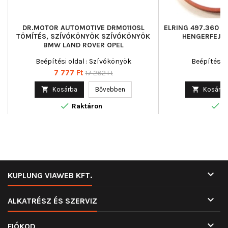
DR.MOTOR AUTOMOTIVE DRM0110SL
ELRING 497.360 T
TÖMÍTÉS, SZÍVÓKÖNYÖK SZÍVÓKÖNYÖK
HENGERFEJ C
BMW LAND ROVER OPEL
Beépítési oldal : Szívókönyök
Beépítési o
Ár
Normál
Ár
7 777 Ft
2 
17 282 Ft
ár

Kosárba
Bővebben

Kosárba


Raktáron
R

KUPLUNG VIAWEB KFT.

ALKATRÉSZ ÉS SZERVIZ

FIÓKOD