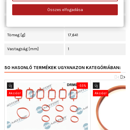
Beépítési oldal
Szívócső
Összes elfogadása
Hossz [mm]
375
Tömeg [g]
17,641
Vastagság [mm]
1
50 HASONLÓ TERMÉKEK UGYANAZON KATEGÓRIÁBAN:
<
>
Új
-55%
Új
Akciós!
Akciós!