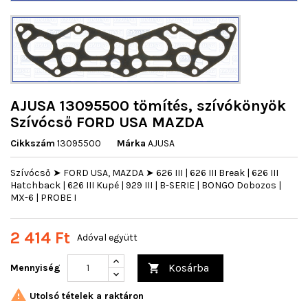
AJUSA 13095500 tömítés, szívókönyök
Szívócső FORD USA MAZDA
Cikkszám
13095500
Márka
AJUSA
Szívócső ➤ FORD USA, MAZDA ➤ 626 III | 626 III Break | 626 III
Hatchback | 626 III Kupé | 929 III | B-SERIE | BONGO Dobozos |
MX-6 | PROBE I
2 414 Ft
Adóval együtt
Kosárba
Mennyiség


Utolsó tételek a raktáron