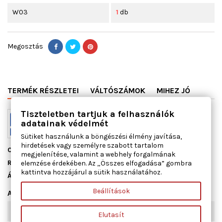
W03
1
db
Megosztás
TERMÉK RÉSZLETEI
VÁLTÓSZÁMOK
MIHEZ JÓ
Tiszteletben tartjuk a felhasználók
adatainak védelmét
Sütiket használunk a böngészési élmény javítása,
hirdetések vagy személyre szabott tartalom
Cikkszám
13095500
megjelenítése, valamint a webhely forgalmának
Raktáron
1 db
elemzése érdekében. Az „Összes elfogadása” gombra
kattintva hozzájárul a sütik használatához.
Állapot
Új
Beállítások
Adatlap
Szélesség [mm]
90
Elutasít