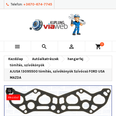
Telefon:
+3670-674-7745
0



shopping_cart
Kezdőlap
Autóalkatrészek
hengerfej
tömítés, szívókönyök
AJUSA 13095500 tömítés, szívókönyök Szívócső FORD USA
MAZDA
Új
Akciós!