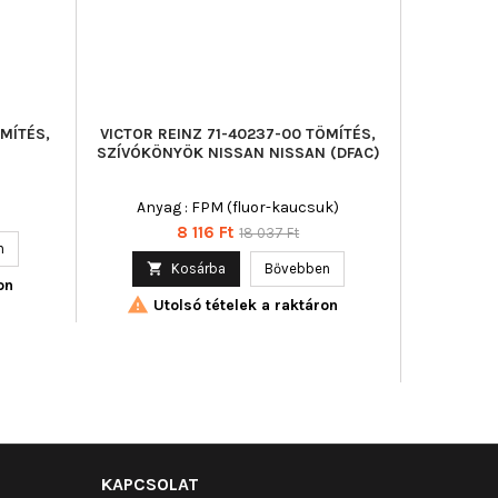
ÖMÍTÉS,
VICTOR REINZ 71-40237-00 TÖMÍTÉS,
AJUS
SZÍVÓKÖNYÖK NISSAN NISSAN (DFAC)
SZÍVÓKÖN
Anyag : FPM (fluor-kaucsuk)
Beépítési 
290, OE-s
Ár
Normál
8 116 Ft
18 037 Ft
[mm] : 90,
n
ár

Kosárba
Bővebben
on

Utolsó tételek a raktáron

KAPCSOLAT