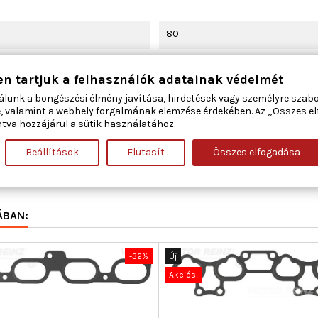
80
Szívócső
en tartjuk a felhasználók adatainak védelmét
álunk a böngészési élmény javítása, hirdetések vagy személyre szab
430
, valamint a webhely forgalmának elemzése érdekében. Az „Összes e
tva hozzájárul a sütik használatához.
7,841
Beállítások
Elutasít
Összes elfogadása
0,5
ÁBAN:
-32%
Új
Akciós!