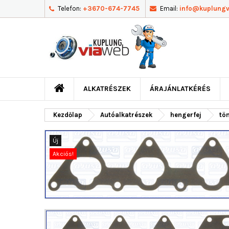
Telefon:
+3670-674-7745
Email:
info@kuplung
ALKATRÉSZEK
ÁRAJÁNLATKÉRÉS
Kezdőlap
Autóalkatrészek
hengerfej
tö
Új
Akciós!