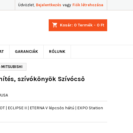
Üdvözlet,
Bejelentkezés
vagy
Fiók létrehozása
shopping_cart
Kosár:
0
Termék - 0 Ft
AT
GARANCIÁK
RÓLUNK
ő MITSUBISHI
ítés, szívókönyök Szívócső
JUSA
 | ECLIPSE II | ETERNA V lépcsős hátú | EXPO Station