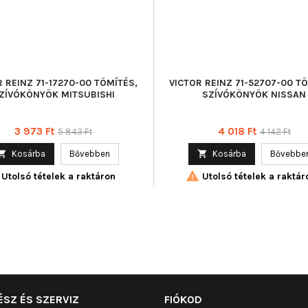
R REINZ 71-17270-00 TÖMÍTÉS,
VICTOR REINZ 71-52707-00 T
ZÍVÓKÖNYÖK MITSUBISHI
SZÍVÓKÖNYÖK NISSAN
Ár
Normál
Ár
Normál
3 973 Ft
4 018 Ft
5 843 Ft
4 142 Ft
ár
ár

Kosárba
Bővebben

Kosárba
Bővebbe

Utolsó tételek a raktáron
Utolsó tételek a raktár
ÉSZ ÉS SZERVIZ
FIÓKOD