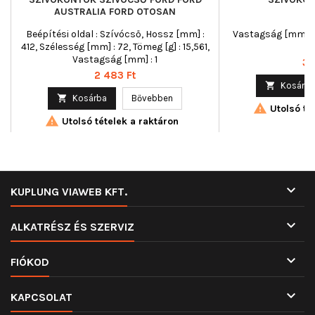
AUSTRALIA FORD OTOSAN
Beépítési oldal : Szívócső, Hossz [mm] :
Vastagság [mm] : 
412, Szélesség [mm] : 72, Tömeg [g] : 15,561,
Vastagság [mm] : 1
Ár
3 
Ár
2 483 Ft

Kosárba

Kosárba
Bővebben

Utolsó tét

Utolsó tételek a raktáron

KUPLUNG VIAWEB KFT.

ALKATRÉSZ ÉS SZERVIZ

FIÓKOD

KAPCSOLAT