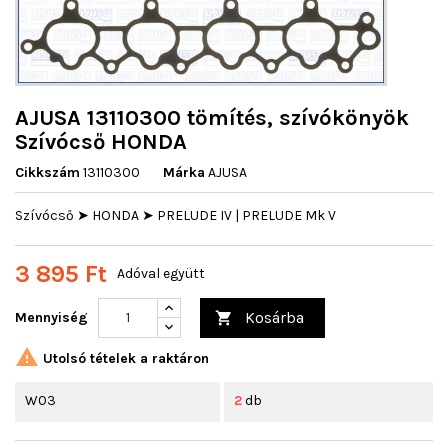
AJUSA 13110300 tömítés, szívókönyök
Szívócső HONDA
Cikkszám
13110300
Márka
AJUSA
Szívócső ➤ HONDA ➤ PRELUDE IV | PRELUDE Mk V
3 895 Ft
Adóval együtt
Kosárba
Mennyiség


Utolsó tételek a raktáron
W03
2
db