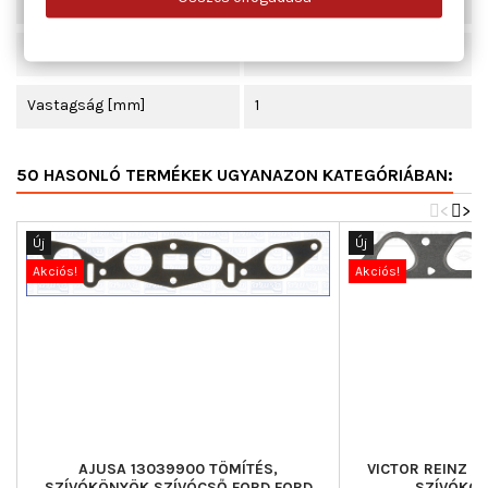
Hossz [mm]
423
Tömeg [g]
12,001
Vastagság [mm]
1
50 HASONLÓ TERMÉKEK UGYANAZON KATEGÓRIÁBAN:
<
>
Új
Új
Akciós!
Akciós!
AJUSA 13039900 TÖMÍTÉS,
VICTOR REINZ 7
SZÍVÓKÖNYÖK SZÍVÓCSŐ FORD FORD
SZÍVÓKÖN