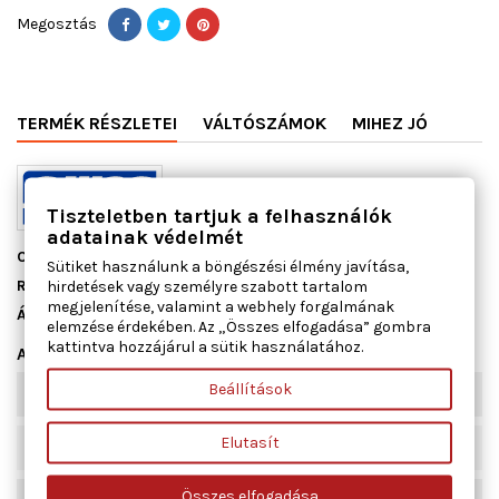
Megosztás
TERMÉK RÉSZLETEI
VÁLTÓSZÁMOK
MIHEZ JÓ
Tiszteletben tartjuk a felhasználók
adatainak védelmét
Cikkszám
13110300
Sütiket használunk a böngészési élmény javítása,
Raktáron
2 db
hirdetések vagy személyre szabott tartalom
megjelenítése, valamint a webhely forgalmának
Állapot
Új
elemzése érdekében. Az „Összes elfogadása” gombra
kattintva hozzájárul a sütik használatához.
Adatlap
Beállítások
Szélesség [mm]
90
Elutasít
Beépítési oldal
Szívócső
Összes elfogadása