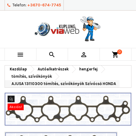
Telefon:
+3670-674-7745
0



shopping_cart
Kezdőlap
Autóalkatrészek
hengerfej
tömítés, szívókönyök
AJUSA 13110300 tömítés, szívókönyök Szívócső HONDA
Új
Akciós!