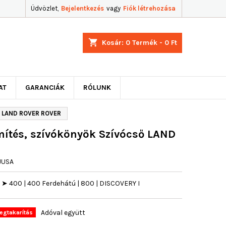
Üdvözlet,
Bejelentkezés
vagy
Fiók létrehozása
shopping_cart
Kosár:
0
Termék - 0 Ft
AT
GARANCIÁK
RÓLUNK
ő LAND ROVER ROVER
ítés, szívókönyök Szívócső LAND
JUSA
 400 | 400 Ferdehátú | 800 | DISCOVERY I
Adóval együtt
egtakarítás