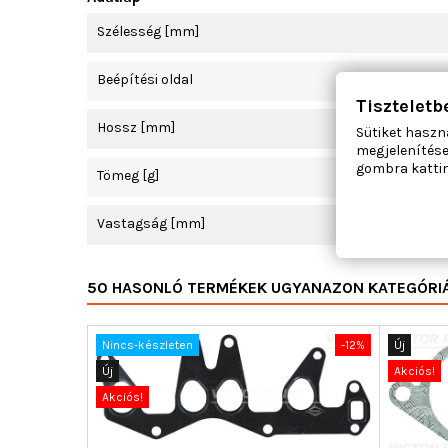
Szélesség [mm]
Beépítési oldal
Tiszteletb
Hossz [mm]
Sütiket haszn
megjelenítése
gombra kattin
Tömeg [g]
Vastagság [mm]
50 HASONLÓ TERMÉKEK UGYANAZON KATEGÓRI
Nincs-készleten
-12%
Új
Új
Akciós!
Akciós!