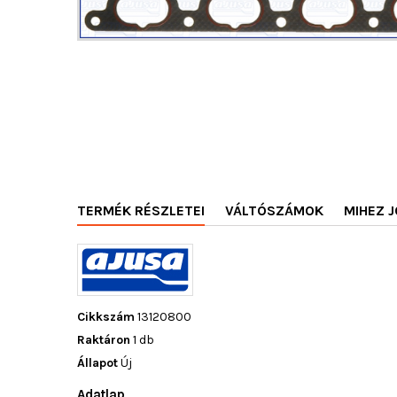
TERMÉK RÉSZLETEI
VÁLTÓSZÁMOK
MIHEZ J
Cikkszám
13120800
Raktáron
1 db
Állapot
Új
Adatlap