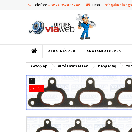
Telefon:
+3670-674-7745
Email:
info@kuplung
ALKATRÉSZEK
ÁRAJÁNLATKÉRÉS
Kezdőlap
Autóalkatrészek
hengerfej
tö
Új
Akciós!