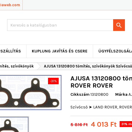
viaweb.com

SZÁLLÍTÁS
KUPLUNG JAVÍTÁS ÉS CSERE
ÜGYFÉLSZOLGÁL
mítés, szívókönyök
AJUSA 13120800 tömítés, szívókönyök Szívócs
AJUSA 13120800 töm
-31%
ROVER ROVER
Cikkszám
13120800
Márka
A
Szívócső ➤ LAND ROVER, ROVER ➤
4 013 Ft
5 816 Ft
31% m