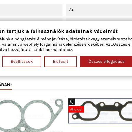
72
Szívócső
en tartjuk a felhasználók adatainak védelmét
393
álunk a böngészési élmény javítása, hirdetések vagy személyre szab
, valamint a webhely forgalmának elemzése érdekében. Az „Összes e
tva hozzájárul a sütik használatához.
27,521
Beállítások
Elutasít
Összes elfogadása
1
ÁBAN:
Új
Akciós!