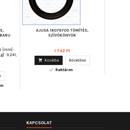
S,
AJUSA 16079700 TÖMÍTÉS,
VICTOR R
UBARU
SZÍVÓKÖNYÖK
z [mm] :
Ár
1 742 Ft
] : 9,241,

Kosárba
Bővebben


Raktáron
n
on
KAPCSOLAT