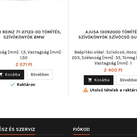
R REINZ 71-27123-00 TÖMÍTÉS,
AJUSA 13092000 TÖMÍTÉ
SZÍVÓKÖNYÖK BMW
SZÍVÓKÖNYÖK SZÍVÓCSŐ S
ág [mm] : 1,5, Vastagság [mm] :
Beépítési oldal : Szívócső, Hoss
1,50
203, Szélesség [mm] : 55, Tömeg [g
Vastagság [mm] : 1
Ár
2 071 Ft
Ár
2 400 Ft

Kosárba
Bővebben

Kosárba
Bővebbe

Raktáron

Utolsó tételek a raktár
ÉSZ ÉS SZERVIZ
FIÓKOD