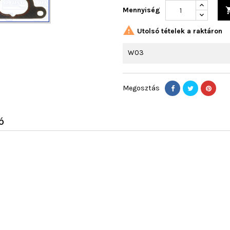
Mennyiség

Utolsó tételek a raktáron
W03
Megosztás
Ó