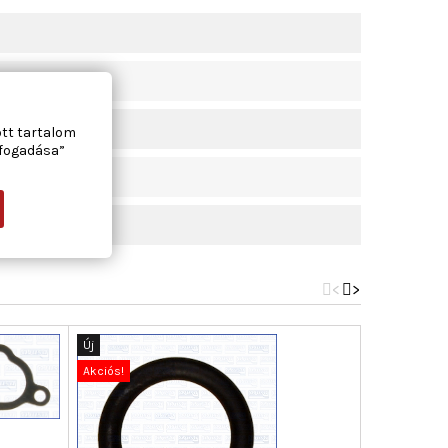
ott tartalom
lfogadása”
<
>
Új
Új
Akciós!
Akciós!