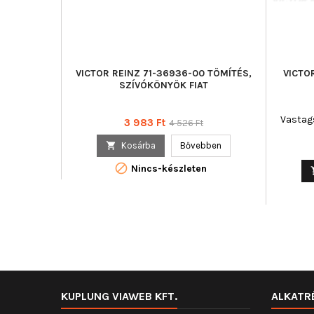
VICTOR REINZ 71-36936-00 TÖMÍTÉS,
VICTO
SZÍVÓKÖNYÖK FIAT
Vastags
Ár
Normál
3 983 Ft
4 526 Ft
ár

Kosárba
Bővebben

Nincs-készleten
KUPLUNG VIAWEB KFT.
ALKATR