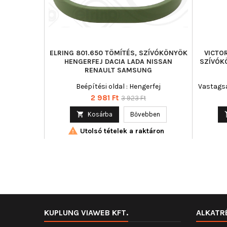
ELRING 801.650 TÖMÍTÉS, SZÍVÓKÖNYÖK
VICTOR
HENGERFEJ DACIA LADA NISSAN
SZÍVÓK
RENAULT SAMSUNG
Beépítési oldal : Hengerfej
Vastagsá
Ár
Normál
2 981 Ft
3 923 Ft
ár

Kosárba
Bővebben

Utolsó tételek a raktáron
KUPLUNG VIAWEB KFT.
ALKATR