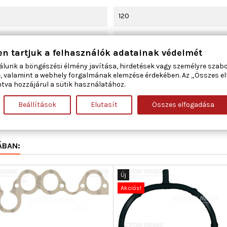
120
Szívócső
en tartjuk a felhasználók adatainak védelmét
405
álunk a böngészési élmény javítása, hirdetések vagy személyre szab
, valamint a webhely forgalmának elemzése érdekében. Az „Összes e
tva hozzájárul a sütik használatához.
63,281
Beállítások
Elutasít
Összes elfogadása
1,2
ÁBAN:
Új
Akciós!