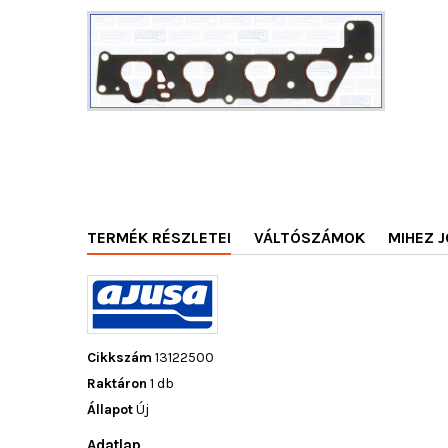
TERMÉK RÉSZLETEI
VÁLTÓSZÁMOK
MIHEZ J
Cikkszám
13122500
Raktáron
1 db
Állapot
Új
Adatlap