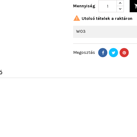
Mennyiség

Utolsó tételek a raktáron
W03
Megosztás
Ó