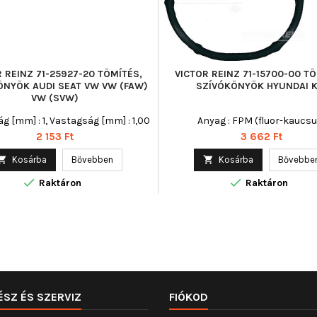
 REINZ 71-25927-20 TÖMÍTÉS,
VICTOR REINZ 71-15700-00 TÖ
ÖNYÖK AUDI SEAT VW VW (FAW)
SZÍVÓKÖNYÖK HYUNDAI K
VW (SVW)
g [mm] : 1, Vastagság [mm] : 1,00
Anyag : FPM (fluor-kaucsu
Ár
Ár
2 153 Ft
3 662 Ft

Kosárba
Bővebben

Kosárba
Bővebbe


Raktáron
Raktáron
ÉSZ ÉS SZERVIZ
FIÓKOD