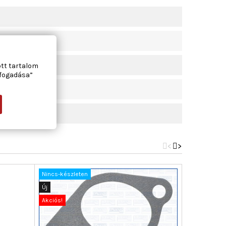
ott tartalom
lfogadása”
<
>
Nincs-készleten
Új
Új
Akciós!
Akciós!