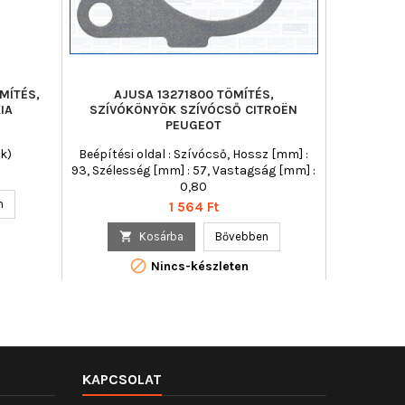
MÍTÉS,
AJUSA 13271800 TÖMÍTÉS,
VICTOR R
IA
SZÍVÓKÖNYÖK SZÍVÓCSŐ CITROËN
SZÍV
PEUGEOT
k)
Beépítési oldal : Szívócső, Hossz [mm] :
93, Szélesség [mm] : 57, Vastagság [mm] :
0,80

n
Ár
1 564 Ft

Uto

Kosárba
Bővebben

Nincs-készleten
KAPCSOLAT