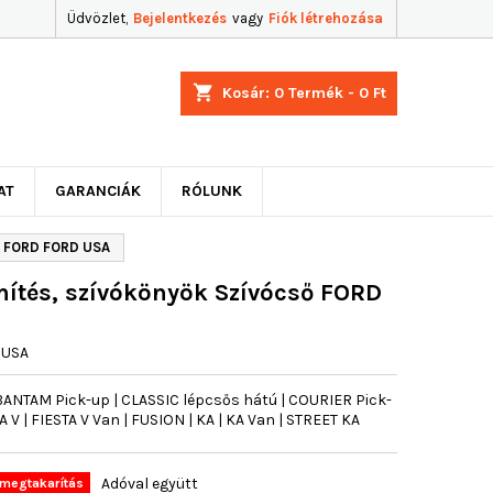
Üdvözlet,
Bejelentkezés
vagy
Fiók létrehozása
shopping_cart
Kosár:
0
Termék - 0 Ft
AT
GARANCIÁK
RÓLUNK
ő FORD FORD USA
ítés, szívókönyök Szívócső FORD
JUSA
ANTAM Pick-up | CLASSIC lépcsős hátú | COURIER Pick-
A V | FIESTA V Van | FUSION | KA | KA Van | STREET KA
Adóval együtt
megtakarítás