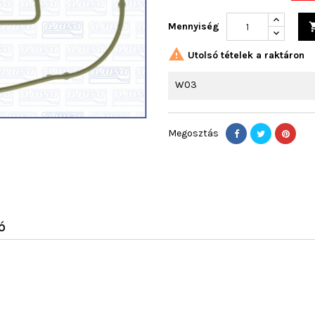
Mennyiség

Utolsó tételek a raktáron
W03
Megosztás
Ó