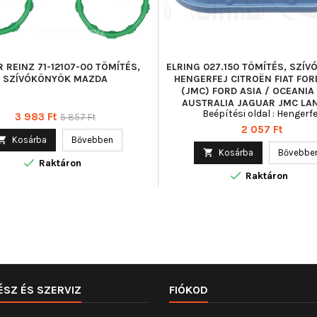
R REINZ 71-12107-00 TÖMÍTÉS,
ELRING 027.150 TÖMÍTÉS, SZÍ
SZÍVÓKÖNYÖK MAZDA
HENGERFEJ CITROËN FIAT FOR
(JMC) FORD ASIA / OCEANIA
AUSTRALIA JAGUAR JMC LA
Beépítési oldal : Hengerfe
Ár
Normál
3 983 Ft
5 857 Ft
Ár
2 057 Ft
ár

Kosárba
Bővebben

Kosárba
Bővebbe

Raktáron

Raktáron
ÉSZ ÉS SZERVIZ
FIÓKOD