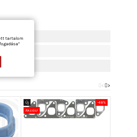
ott tartalom
lfogadása”
<
>
Új
-48%
Új
Akciós!
Akciós!