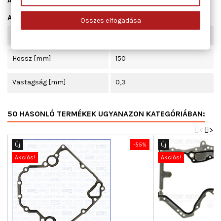
Állapot
Új
Adatlap
Összes elfogadása
Szélesség [mm]
100
Hossz [mm]
150
Vastagság [mm]
0,3
50 HASONLÓ TERMÉKEK UGYANAZON KATEGÓRIÁBAN:
<
>
Új
-55%
Új
Akciós!
Akciós!