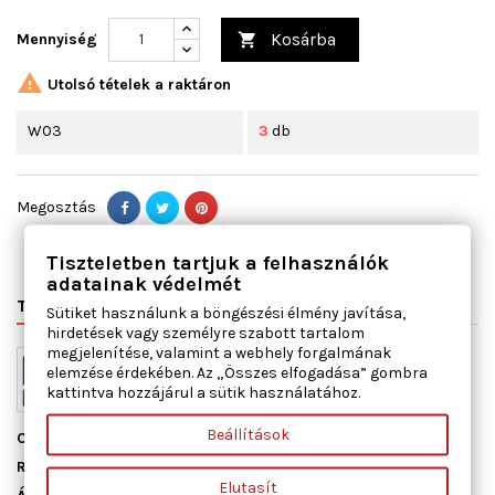
Kosárba
Mennyiség


Utolsó tételek a raktáron
W03
3
db
Megosztás
Tiszteletben tartjuk a felhasználók
adatainak védelmét
TERMÉK RÉSZLETEI
VÁLTÓSZÁMOK
MIHEZ JÓ
Sütiket használunk a böngészési élmény javítása,
hirdetések vagy személyre szabott tartalom
megjelenítése, valamint a webhely forgalmának
elemzése érdekében. Az „Összes elfogadása” gombra
kattintva hozzájárul a sütik használatához.
Beállítások
Cikkszám
00314500
Raktáron
3 db
Elutasít