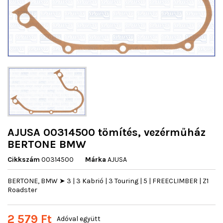
AJUSA 00314500 tömítés, vezérműház
BERTONE BMW
Cikkszám
00314500
Márka
AJUSA
BERTONE, BMW ➤ 3 | 3 Kabrió | 3 Touring | 5 | FREECLIMBER | Z1
Roadster
2 579 Ft
Adóval együtt