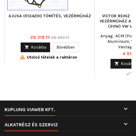
AJUSA 01134200 TÖMÍTÉS, VEZÉRMŰHÁZ
VICTOR REINZ 7
VEZÉRMŰHÁZ AUD
(SVW) VW VW
Anyag : ACM (Polia
Ár
Normál
26 318 Ft
58 485 Ft
Alumínium, Vas
ár
Vastagsá

Kosárba
Bővebben
Ár
4 950 

Utolsó tételek a raktáron

Kosárba

R

KUPLUNG VIAWEB KFT.

ALKATRÉSZ ÉS SZERVIZ