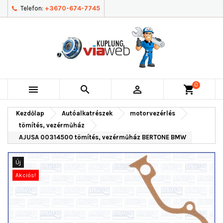
Telefon:
+3670-674-7745
0



shopping_cart
Kezdőlap
Autóalkatrészek
motorvezérlés
tömítés, vezérműház
AJUSA 00314500 tömítés, vezérműház BERTONE BMW
Új
Akciós!