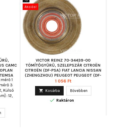
Akciós!
Akciós!
ŰRŰ,
VICTOR REINZ 70-34439-00
AJUSA 
US CAMC
TÖMÍTŐGYŰRŰ, SZELEPSZÁR CITROËN
SZELEPSZÁ
EOPLAN
CITROËN (DF-PSA) FIAT LANCIA NISSAN
HENGER
 TEMSA
(ZHENGZHOU) PEUGEOT PEUGEOT (DF-
tmérő 1
Beépítési 
PSA
Ár
1 056 Ft
tmérő 3
2, Külső

Kosárba
Bővebben
] : 12,

Raktáron
 9

n