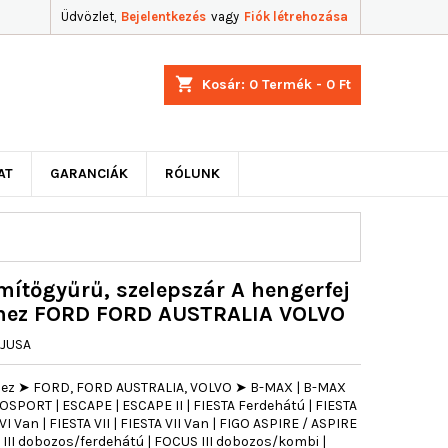
Üdvözlet,
Bejelentkezés
vagy
Fiók létrehozása
shopping_cart
Kosár:
0
Termék - 0 Ft
AT
GARANCIÁK
RÓLUNK
ítőgyűrű, szelepszár A hengerfej
ejhez FORD FORD AUSTRALIA VOLVO
JUSA
ejhez ➤ FORD, FORD AUSTRALIA, VOLVO ➤ B-MAX | B-MAX
ECOSPORT | ESCAPE | ESCAPE II | FIESTA Ferdehátú | FIESTA
VI Van | FIESTA VII | FIESTA VII Van | FIGO ASPIRE / ASPIRE
 III dobozos/ferdehátú | FOCUS III dobozos/kombi |