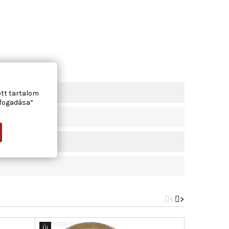
ez
ott tartalom
lfogadása”
<
>
Új
Új