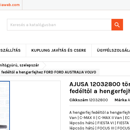
viaweb.com

SZÁLLÍTÁS
KUPLUNG JAVÍTÁS ÉS CSERE
ÜGYFÉLSZOLGÁL
mítőgyűrű, szelepszár
 fedéltől a hengerfejhez FORD FORD AUSTRALIA VOLVO
AJUSA 12032800 töm
fedéltől a hengerf
Cikkszám
12032800
Márka
A
A hengerfej fedéltől a hengerf
Van | C-MAX II | C-MAX II Van | 
lépcsős hátú | FIESTA VI | FIESTA 
lépcsős hátú | FOCUS III | FOCUS