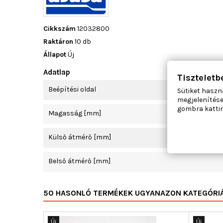
Cikkszám
12032800
Raktáron
10 db
Állapot
Új
Adatlap
Tiszteletb
Beépítési oldal
Sütiket haszn
megjelenítése
gombra kattin
Magasság [mm]
Külső átmérő [mm]
Belső átmérő [mm]
50 HASONLÓ TERMÉKEK UGYANAZON KATEGÓRI
Új
Új