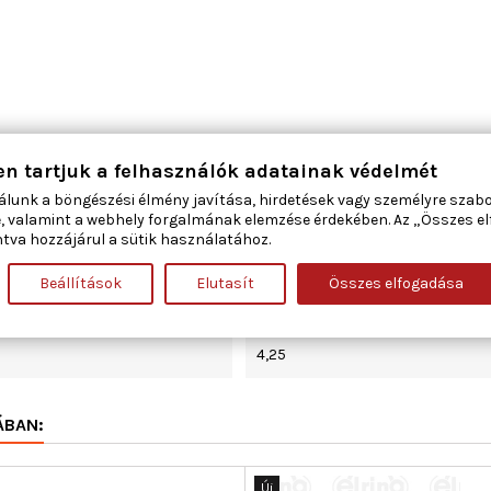
en tartjuk a felhasználók adatainak védelmét
A hengerfej fedéltől a hengerfejh
álunk a böngészési élmény javítása, hirdetések vagy személyre szab
, valamint a webhely forgalmának elemzése érdekében. Az „Összes e
tva hozzájárul a sütik használatához.
17
Beállítások
Elutasít
Összes elfogadása
9
4,25
ÁBAN:
Új