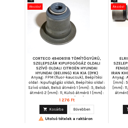
Akciós!
Akciós!
CORTECO 49406518 TÖMÍTŐGYŰRŰ,
ELR
SZELEPSZÁR KIPUFOGÓGÁZ OLDALI
SZELEP
SZÍVÓ OLDALI CITROËN HYUNDAI
FENGD
HYUNDAI (BEIJING) KIA KIA (DYK)
IRAN KH
Anyag : FPM (fluor-kaucsuk), Beépítési
Anyag : 
MITSUBI
oldal : kipufogógáz oldali, Beépítési oldal :
[mm] : 5
Szívó oldali, Belső átmérő 1 [mm] : 5, Belső
[mm] : 1
átmérő 2 [mm] : 11, Külső átmérő 1 [mm] :
átmérő 
24,5, Magasság 1 [mm] : 20
Te
Ár
1 276 Ft

Kosárba
Bővebben

Utolsó tételek a raktáron