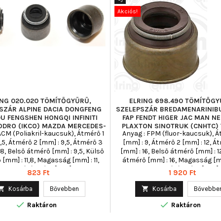
Akciós!
ING 020.020 TÖMÍTŐGYŰRŰ,
ELRING 698.490 TÖMÍTŐGY
SZÁR ALPINE DACIA DONGFENG
SZELEPSZÁR BREDAMENARINIB
U FENGSHEN HONGQI INFINITI
FAP FENDT HIGER JAC MAN N
ODRO (IKCO) MAZDA MERCEDES-
PLAXTON SINOTRUK (CNHTC)
ACM (Poliakril-kaucsuk), Átmérő 1
Anyag : FPM (fluor-kaucsuk), Á
B
VAN
,5, Átmérő 2 [mm] : 9,5, Átmérő 3
[mm] : 9, Átmérő 2 [mm] : 12, Á
1,8, Belső átmérő [mm] : 9,5, Külső
[mm] : 16, Belső átmérő [mm] : 1
[mm] : 11,8, Magasság [mm] : 11,
átmérő [mm] : 16, Magasság [mm
ngelyszárátmérő [mm] : 5,5
Tengelyszárátmérő [mm] :
Ár
Ár
823 Ft
1 920 Ft

Kosárba
Bővebben

Kosárba
Bővebbe


Raktáron
Raktáron