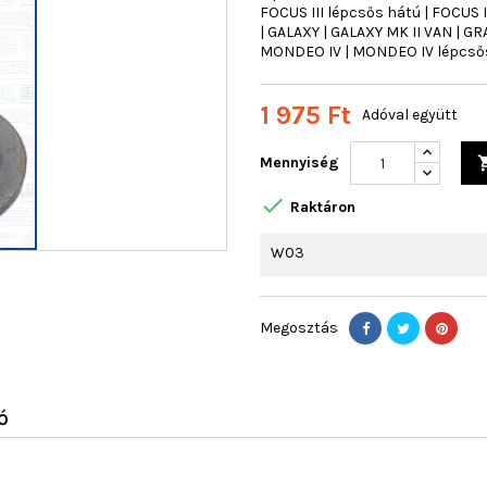
FOCUS III lépcsős hátú | FOCUS I
| GALAXY | GALAXY MK II VAN | G
MONDEO IV | MONDEO IV lépcsős
1 975 Ft
Adóval együtt
Mennyiség

Raktáron
W03
Megosztás
Ó