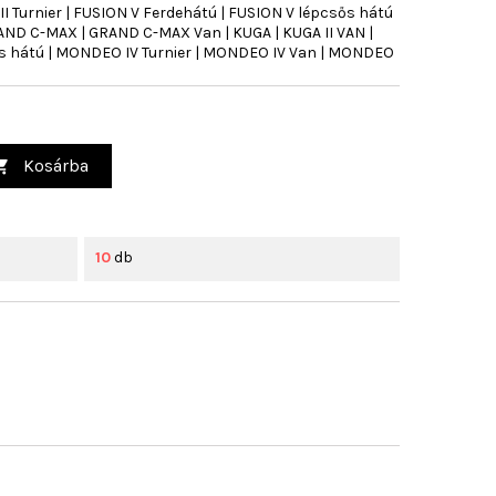
II Turnier | FUSION V Ferdehátú | FUSION V lépcsős hátú
RAND C-MAX | GRAND C-MAX Van | KUGA | KUGA II VAN |
 hátú | MONDEO IV Turnier | MONDEO IV Van | MONDEO
Kosárba

10
db