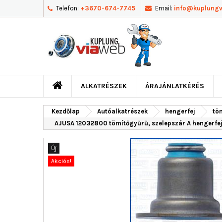
Telefon:
+3670-674-7745
Email:
info@kuplung
ALKATRÉSZEK
ÁRAJÁNLATKÉRÉS
Kezdőlap
Autóalkatrészek
hengerfej
tö
AJUSA 12032800 tömítőgyűrű, szelepszár A hengerfej
Új
Akciós!