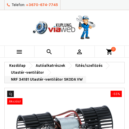
Telefon:
+3670-674-7745
0



shopping_cart
Kezdőlap
Autóalkatrészek
fűtés/szellőzés
Utastér-ventilátor
NRF 34181 Utastér-ventilátor SKODA VW
Új
-55%
Akciós!