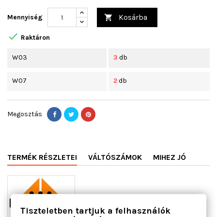
Kosárba
Mennyiség


Raktáron
W03
3
db
W07
2
db
Megosztás
TERMÉK RÉSZLETEI
VÁLTÓSZÁMOK
MIHEZ JÓ
Tiszteletben tartjuk a felhasználók