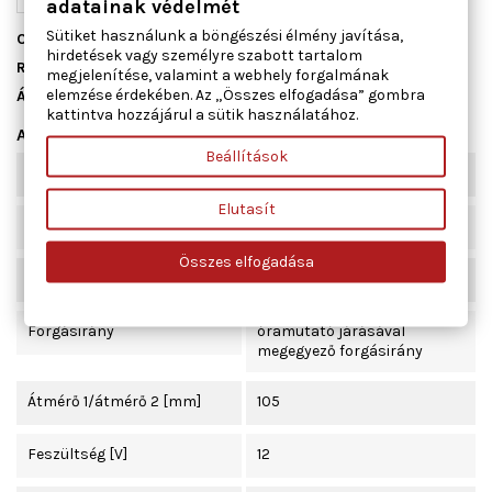
adatainak védelmét
Sütiket használunk a böngészési élmény javítása,
Cikkszám
34181
hirdetések vagy személyre szabott tartalom
Raktáron
5 db
megjelenítése, valamint a webhely forgalmának
elemzése érdekében. Az „Összes elfogadása” gombra
Állapot
Új
kattintva hozzájárul a sütik használatához.
Adatlap
Beállítások
Forma
négyszögletes
Elutasít
Névleges teljesítmény [W]
246
Összes elfogadása
Ház típus
ház nélkül
Forgásirány
óramutató járásával
megegyező forgásirány
Átmérő 1/átmérő 2 [mm]
105
Feszültség [V]
12