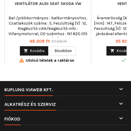
VENTILÁTOR AUDI SEAT SKODA VW
VENTIL
Bal-/jobbkormányos : balkormányoshoz,
Áramerősség [A] :
Csatlakozók száma : 5, Feszültség [V] : 12,
[mm] : 147, Felszere
Kiegészítő cikk/kiegészítő info :
Feszültség [V] : 12,
Villanymotorral, OE-számhoz : 1K1 820 015
járásával ellentét
Q SK, Tömeg [kg] : 1,56
négyszögletes, Gyá
Ár
Normál
Ár
46 209 Ft
35 655 
77 015 Ft
Ház típus : h
ár
cikk/kiegészítő inf

Kosárba
Bővebben

Kosárba
nélkül, Névleges t


pólu
Utolsó tételek a raktáron
R

KUPLUNG VIAWEB KFT.

ALKATRÉSZ ÉS SZERVIZ

FIÓKOD