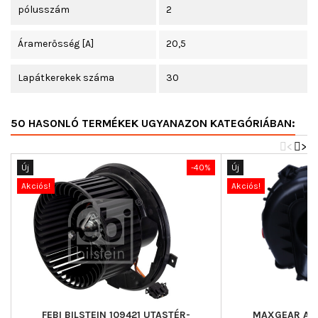
pólusszám
2
Áramerősség [A]
20,5
Lapátkerekek száma
30
50 HASONLÓ TERMÉKEK UGYANAZON KATEGÓRIÁBAN:
<
>
Új
-40%
Új
Akciós!
Akciós!
FEBI BILSTEIN 109421 UTASTÉR-
MAXGEAR AC7