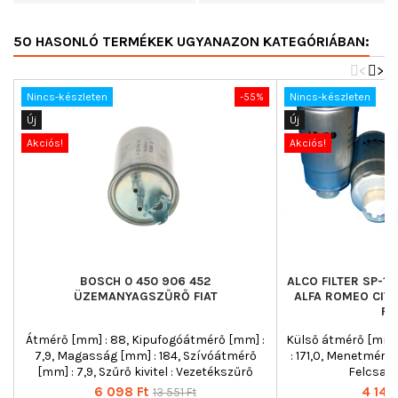
50 HASONLÓ TERMÉKEK UGYANAZON KATEGÓRIÁBAN:
<
>
Nincs-készleten
-55%
Nincs-készleten
Új
Új
Akciós!
Akciós!
BOSCH 0 450 906 452
ALCO FILTER SP-
ÜZEMANYAGSZŰRŐ FIAT
ALFA ROMEO CITR
PE
Átmérő [mm] : 88, Kipufogóátmérő [mm] :
Külső átmérő [mm]
7,9, Magasság [mm] : 184, Szívóátmérő
: 171,0, Menetméret :
[mm] : 7,9, Szűrő kivitel : Vezetékszűrő
Felcsav
Ár
Normál
Ár
6 098 Ft
4 148
13 551 Ft