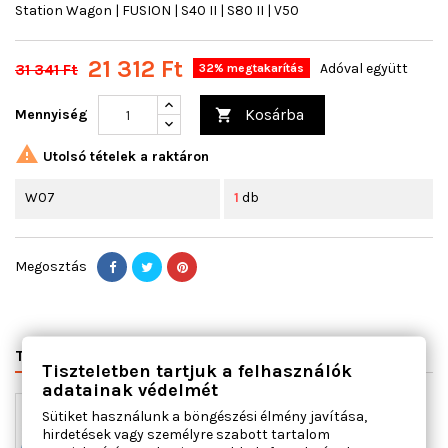
Station Wagon | FUSION | S40 II | S80 II | V50
21 312 Ft
31 341 Ft
Adóval együtt
32% megtakarítás
Kosárba
Mennyiség


Utolsó tételek a raktáron
W07
1
db
Megosztás
TERMÉK RÉSZLETEI
VÁLTÓSZÁMOK
MIHEZ JÓ
Tiszteletben tartjuk a felhasználók
adatainak védelmét
Sütiket használunk a böngészési élmény javítása,
hirdetések vagy személyre szabott tartalom