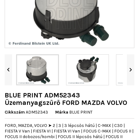


BLUE PRINT ADM52343
Üzemanyagszűrő FORD MAZDA VOLVO
Cikkszám
ADM52343
Márka
BLUE PRINT
FORD, MAZDA, VOLVO ➤ 2 | 3 | 3 lépcsős hátú | C-MAX | C30 |
FIESTA V Van | FIESTA VI | FIESTA VI Van | FOCUS C-MAX | FOCUS II |
FOCUS II dobozos/kombi | FOCUS II lépcsős hátú | FOCUS II