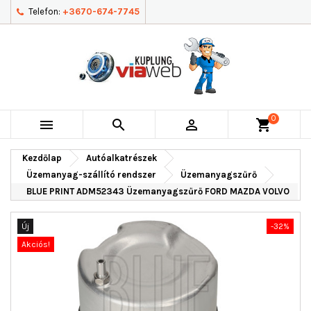
Telefon:
+3670-674-7745
0



shopping_cart
Kezdőlap
Autóalkatrészek
Üzemanyag-szállító rendszer
Üzemanyagszűrő
BLUE PRINT ADM52343 Üzemanyagszűrő FORD MAZDA VOLVO
Új
-32%
Akciós!