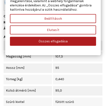
megjelenítése, valamint a webhely forgalmának
elemzése érdekében. Az „Összes elfogadása” gombra
kattintva hozzájárul a sütik használatához.
Cikkszám
ADM52343
Beállítások
Raktáron
1 db
Állapot
Új
Elutasít
Adatlap
Összes elfogadása
Szélesség [mm]
95,0
Magasság [mm]
107,5
Hossz [mm]
95
Tömeg [kg]
0,440
Külső átmérő [mm]
95,0
Szűrő kivitel
fűtött szűrő