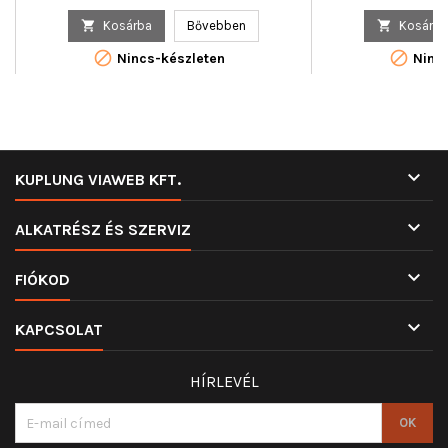
ár

Kosárba
Bővebben

Kosárba


Nincs-készleten
Nincs

KUPLUNG VIAWEB KFT.

ALKATRÉSZ ÉS SZERVIZ

FIÓKOD

KAPCSOLAT
HÍRLEVÉL