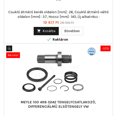
Csukló átmérő kerék oldalon [mm] : 26, Csukló átmérő váltó
oldalon [mm] : 37, Hossz [mm] : 145, Új alkatrész :
Ár
Normál
19 617 Ft
26 156 Ft
ár

Kosárba
Bővebben

Raktáron
Új
-55%
Akciós!
MEYLE 100 498 0242 TENGELYCSATLAKOZÓ,
DIFFERENCIÁLMŰ ELSŐTENGELY VW