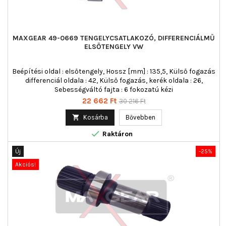
MAXGEAR 49-0669 TENGELYCSATLAKOZÓ, DIFFERENCIÁLMŰ
ELSŐTENGELY VW
Beépítési oldal : elsőtengely, Hossz [mm] : 135,5, Külső fogazás
differenciál oldala : 42, Külső fogazás, kerék oldala : 26,
Sebességváltó fajta : 6 fokozatú kézi
Ár
Normál
22 662 Ft
30 216 Ft
ár

Kosárba
Bővebben

Raktáron
Új
-25%
Akciós!