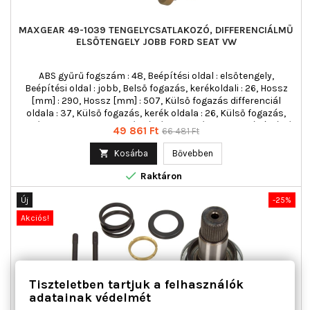
MAXGEAR 49-1039 TENGELYCSATLAKOZÓ, DIFFERENCIÁLMŰ
ELSŐTENGELY JOBB FORD SEAT VW
ABS gyűrű fogszám : 48, Beépítési oldal : elsőtengely,
Beépítési oldal : jobb, Belső fogazás, kerékoldali : 26, Hossz
[mm] : 290, Hossz [mm] : 507, Külső fogazás differenciál
oldala : 37, Külső fogazás, kerék oldala : 26, Külső fogazás,
kerék oldala : 38, Sebességváltó fajta : Kézi kapcsolású váltó
Ár
Normál
49 861 Ft
66 481 Ft
ár

Kosárba
Bővebben

Raktáron
Új
-25%
Akciós!
Tiszteletben tartjuk a felhasználók
adatainak védelmét