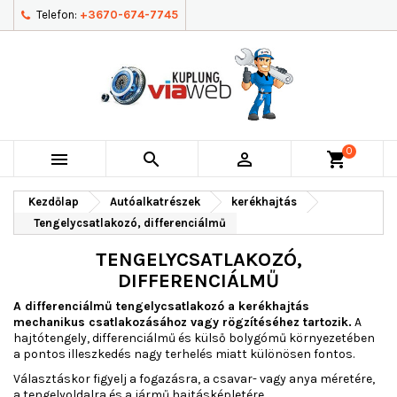
Telefon:
+3670-674-7745
0



shopping_cart
Kezdőlap
Autóalkatrészek
kerékhajtás
Tengelycsatlakozó, differenciálmű
TENGELYCSATLAKOZÓ,
DIFFERENCIÁLMŰ
A differenciálmű tengelycsatlakozó a kerékhajtás
mechanikus csatlakozásához vagy rögzítéséhez tartozik.
A
hajtótengely, differenciálmű és külső bolygómű környezetében
a pontos illeszkedés nagy terhelés miatt különösen fontos.
Választáskor figyelj a fogazásra, a csavar- vagy anya méretére,
a tengelyoldalra és a jármű hajtásképletére.