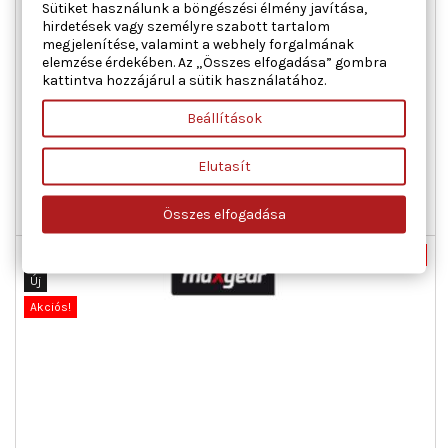
Sütiket használunk a böngészési élmény javítása,
hirdetések vagy személyre szabott tartalom
megjelenítése, valamint a webhely forgalmának
MAXGEAR 49-1048 TENGELYCSATLAKOZÓ, DIFFERENCIÁLMŰ
elemzése érdekében. Az „Összes elfogadása” gombra
JOBB FORD SEAT VW
kattintva hozzájárul a sütik használatához.
Beépítési oldal : jobb, Belső fogazás, kerékoldali : 26, Hossz
Beállítások
[mm] : 129,5, Külső fogazás differenciál oldala : 37
Ár
Normál
23 135 Ft
30 847 Ft
Elutasít
ár

Kosárba
Bővebben
Összes elfogadása

Raktáron
Nincs-készleten
-25%
Új
Akciós!