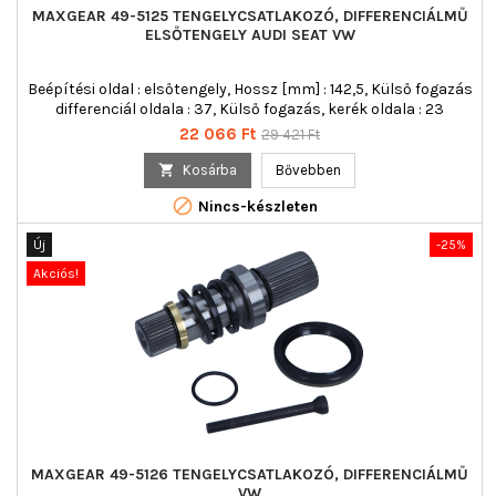
MAXGEAR 49-5125 TENGELYCSATLAKOZÓ, DIFFERENCIÁLMŰ
ELSŐTENGELY AUDI SEAT VW
Beépítési oldal : elsőtengely, Hossz [mm] : 142,5, Külső fogazás
differenciál oldala : 37, Külső fogazás, kerék oldala : 23
Ár
Normál
22 066 Ft
29 421 Ft
ár

Kosárba
Bővebben

Nincs-készleten
Új
-25%
Akciós!
MAXGEAR 49-5126 TENGELYCSATLAKOZÓ, DIFFERENCIÁLMŰ
VW