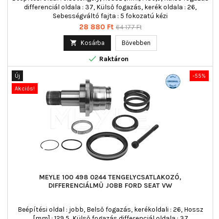
differenciál oldala : 37, Külső fogazás, kerék oldala : 26,
Sebességváltó fajta : 5 fokozatú kézi
Ár
Normál
28 880 Ft
64 177 Ft
ár

Kosárba
Bővebben

Raktáron
Új
-55%
Akciós!
MEYLE 100 498 0244 TENGELYCSATLAKOZÓ,
DIFFERENCIÁLMŰ JOBB FORD SEAT VW
Beépítési oldal : jobb, Belső fogazás, kerékoldali : 26, Hossz
[mm] : 129,5, Külső fogazás differenciál oldala : 37