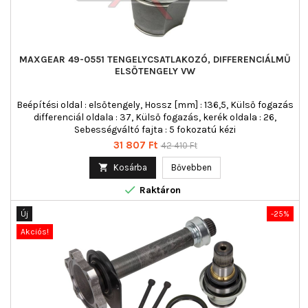
MAXGEAR 49-0551 TENGELYCSATLAKOZÓ, DIFFERENCIÁLMŰ
ELSŐTENGELY VW
Beépítési oldal : elsőtengely, Hossz [mm] : 136,5, Külső fogazás
differenciál oldala : 37, Külső fogazás, kerék oldala : 26,
Sebességváltó fajta : 5 fokozatú kézi
Ár
Normál
31 807 Ft
42 410 Ft
ár

Kosárba
Bővebben

Raktáron
Új
-25%
Akciós!