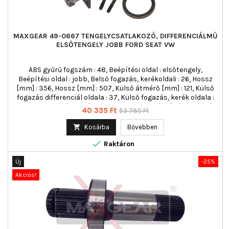
MAXGEAR 49-0667 TENGELYCSATLAKOZÓ, DIFFERENCIÁLMŰ
ELSŐTENGELY JOBB FORD SEAT VW
ABS gyűrű fogszám : 48, Beépítési oldal : elsőtengely,
Beépítési oldal : jobb, Belső fogazás, kerékoldali : 26, Hossz
[mm] : 356, Hossz [mm] : 507, Külső átmérő [mm] : 121, Külső
fogazás differenciál oldala : 37, Külső fogazás, kerék oldala :
26, Külső fogazás, kerék oldala : 38, Sebességváltó fajta : Kézi
Ár
Normál
40 335 Ft
53 780 Ft
kapcsolású váltó
ár

Kosárba
Bővebben

Raktáron
Új
-25%
Akciós!