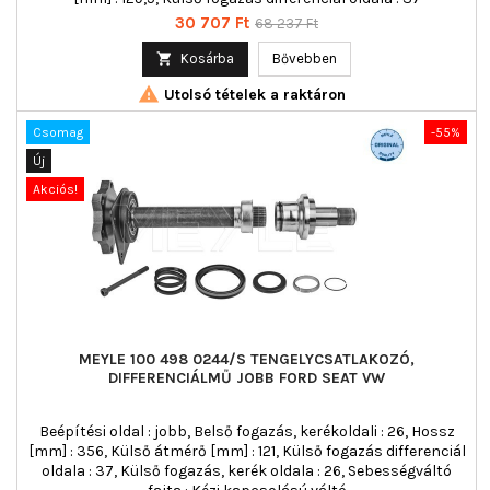
Ár
Normál
30 707 Ft
68 237 Ft
ár

Kosárba
Bővebben

Utolsó tételek a raktáron
Csomag
-55%
Új
Akciós!
MEYLE 100 498 0244/S TENGELYCSATLAKOZÓ,
DIFFERENCIÁLMŰ JOBB FORD SEAT VW
Beépítési oldal : jobb, Belső fogazás, kerékoldali : 26, Hossz
[mm] : 356, Külső átmérő [mm] : 121, Külső fogazás differenciál
oldala : 37, Külső fogazás, kerék oldala : 26, Sebességváltó