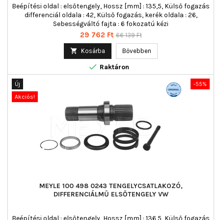
Beépítési oldal : elsőtengely, Hossz [mm] : 135,5, Külső fogazás
differenciál oldala : 42, Külső fogazás, kerék oldala : 26,
Sebességváltó fajta : 6 fokozatú kézi
Ár
Normál
29 762 Ft
66 139 Ft
ár

Kosárba
Bővebben

Raktáron
Új
-55%
Akciós!
MEYLE 100 498 0243 TENGELYCSATLAKOZÓ,
DIFFERENCIÁLMŰ ELSŐTENGELY VW
Beépítési oldal : elsőtengely, Hossz [mm] : 136,5, Külső fogazás