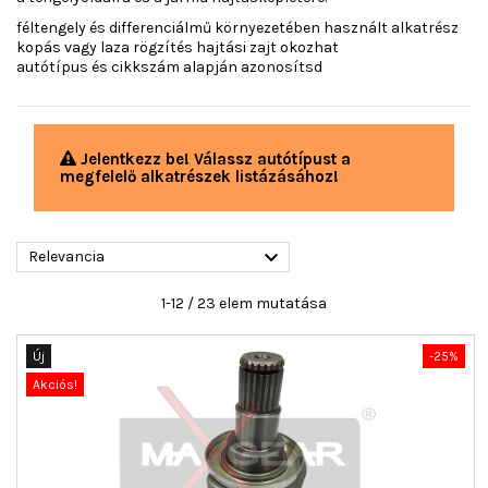
féltengely és differenciálmű környezetében használt alkatrész
kopás vagy laza rögzítés hajtási zajt okozhat
autótípus és cikkszám alapján azonosítsd
Jelentkezz be! Válassz autótípust a
megfelelő alkatrészek listázásához!

Relevancia
1-12 / 23 elem mutatása
Új
-25%
Akciós!