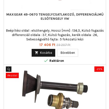
MAXGEAR 49-0670 TENGELYCSATLAKOZÓ, DIFFERENCIÁLMŰ
ELSŐTENGELY VW
Beépítési oldal : elsőtengely, Hossz [mm] : 136,5, Külső fogazás
differenciál oldala : 37, Külső fogazás, kerék oldala : 26,
Sebességváltó fajta : 5 fokozatú kézi
Ár
Normál
17 406 Ft
23 207 Ft
ár

Kosárba
Bővebben

Raktáron
Új
-25%
Akciós!