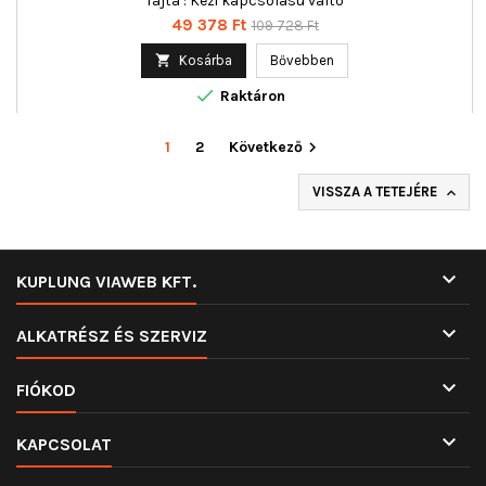
fajta : Kézi kapcsolású váltó
Ár
Normál
49 378 Ft
109 728 Ft
ár

Kosárba
Bővebben

Raktáron
1
2
Következő

VISSZA A TETEJÉRE


KUPLUNG VIAWEB KFT.

ALKATRÉSZ ÉS SZERVIZ

FIÓKOD

KAPCSOLAT