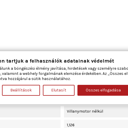
komfort funkcióval
en tartjuk a felhasználók adatainak védelmét
álunk a böngészési élmény javítása, hirdetések vagy személyre szab
jobb első
, valamint a webhely forgalmának elemzése érdekében. Az „Összes e
tva hozzájárul a sütik használatához.
2
Beállítások
Elutasít
Összes elfogadása
elektromos
Villanymotor nélkül
1,126