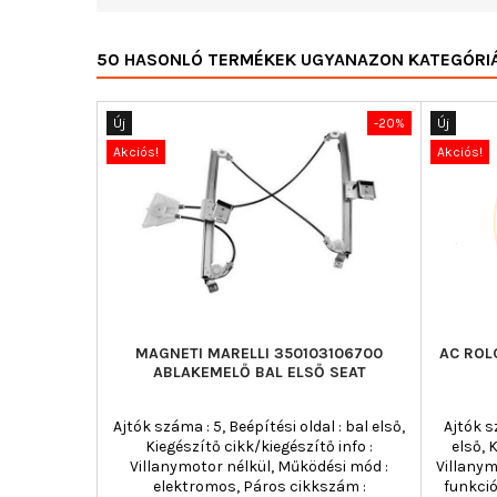
50 HASONLÓ TERMÉKEK UGYANAZON KATEGÓRI
Új
-20%
Új
Akciós!
Akciós!
MAGNETI MARELLI 350103106700
AC ROL
ABLAKEMELŐ BAL ELSŐ SEAT
Ajtók száma : 5, Beépítési oldal : bal első,
Ajtók s
Kiegészítő cikk/kiegészítő info :
első, 
Villanymotor nélkül, Működési mód :
Villanym
elektromos, Páros cikkszám :
funkció