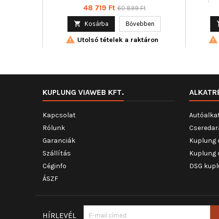
350103106800
mód : 
Ár
Normál
48 719 Ft
60 899 Ft
ár

Kosárba
Bővebben


Utolsó tételek a raktáron
KUPLUNG VIAWEB KFT.
ALKATR
Kapcsolat
Autóalka
Rólunk
Cseredar
Garanciák
Kuplung 
Szállítás
Kuplung 
Céginfo
DSG kupl
ÁSZF
HÍRLEVÉL