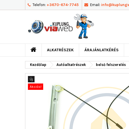
Telefon:
+3670-674-7745
Email:
info@kuplung
ALKATRÉSZEK
ÁRAJÁNLATKÉRÉS
Kezdőlap
Autóalkatrészek
belső felszerelés
Új
Akciós!