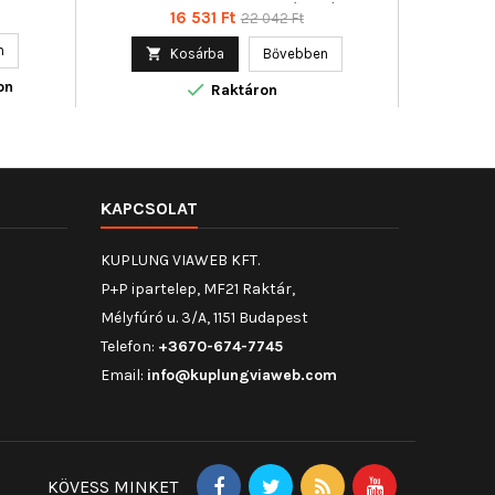
Villanymotorral, Működési mód :
Ár
Normál
16 531 Ft
22 042 Ft
elektromos, Páros cikkszám :
ár
350103104200
n


Kosárba
Bővebben

on
Uto

Raktáron
KAPCSOLAT
KUPLUNG VIAWEB KFT.
P+P ipartelep, MF21 Raktár,
Mélyfúró u. 3/A, 1151 Budapest
Telefon:
+3670-674-7745
Email:
info@kuplungviaweb.com
KÖVESS MINKET