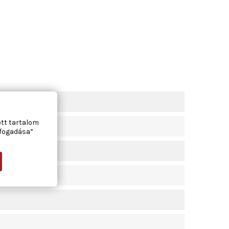
ott tartalom
lfogadása”