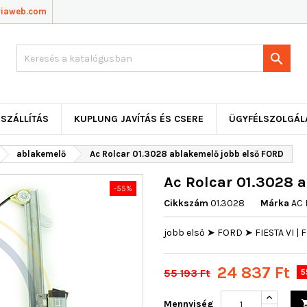
viaweb.com

SZÁLLÍTÁS
KUPLUNG JAVÍTÁS ÉS CSERE
ÜGYFÉLSZOLGÁL
ablakemelő
Ac Rolcar 01.3028 ablakemelő jobb első FORD
Ac Rolcar 01.3028 
-55%
Cikkszám
01.3028
Márka
AC
jobb első ➤ FORD ➤ FIESTA VI | F
24 837 Ft
55 193 Ft
5
Mennyiség