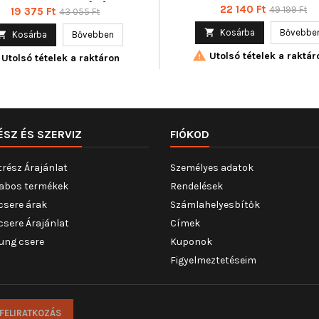
elektromos, Tömeg [kg] : 0,670
Ár
Normál
22 140 Ft
Ár
Normál
49 199 Ft
19 375 Ft
43 055 Ft
ár
ár

Kosárba
Bővebbe

Kosárba
Bővebben

Utolsó tételek a raktár
Utolsó tételek a raktáron
ÉSZ ÉS SZERVIZ
FIÓKOD
trész Árajánlat
Személyes adatok
abos termékek
Rendelések
csere árak
Számlahelyesbítők
csere Árajánlat
Címek
ung csere
Kuponok
Figyelmeztetéseim