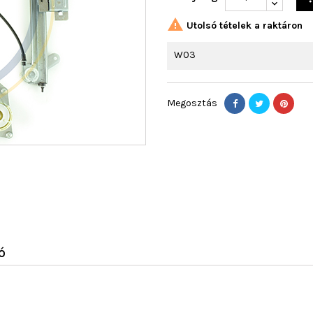

Utolsó tételek a raktáron
W03
Megosztás
Ó