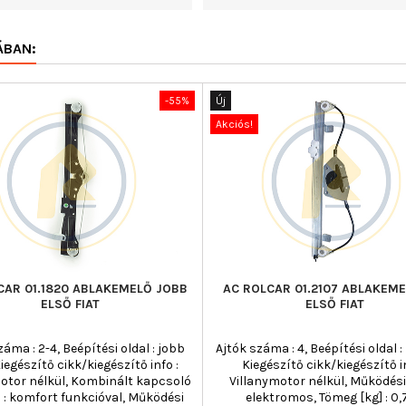
ÁBAN:
-55%
Új
Akciós!
CAR 01.1820 ABLAKEMELŐ JOBB
AC ROLCAR 01.2107 ABLAKEME
ELSŐ FIAT
ELSŐ FIAT
záma : 2-4, Beépítési oldal : jobb
Ajtók száma : 4, Beépítési oldal : 
Kiegészítő cikk/kiegészítő info :
Kiegészítő cikk/kiegészítő in
otor nélkül, Kombinált kapcsoló
Villanymotor nélkül, Működési
 : komfort funkcióval, Működési
elektromos, Tömeg [kg] : 0