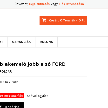
Üdvözlet,
Bejelentkezés
vagy
Fiók létrehozása
shopping_cart
Kosár:
0
Termék - 0 Ft
AT
GARANCIÁK
RÓLUNK
ablakemelő jobb első FORD
 ROLCAR
IESTA VI Van
Adóval együtt
5% megtakarítás
Kosárba
