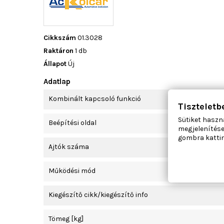
Cikkszám
01.3028
Raktáron
1 db
Állapot
Új
Adatlap
Kombinált kapcsoló funkció
Tiszteletb
Sütiket haszn
Beépítési oldal
megjelenítése
gombra kattin
Ajtók száma
Működési mód
Kiegészítő cikk/kiegészítő info
Tömeg [kg]