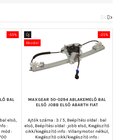
<
>
-55%
Új
-25%
Új
Akciós!
Akciós!
LŐ BAL
MAXGEAR 50-0294 ABLAKEMELŐ BAL
AC ROLCAR
ELSŐ JOBB ELSŐ ABARTH FIAT
bal első,
Ajtók száma : 3 / 5, Beépítési oldal : bal
Ajtók száma 
fo :
első, Beépítési oldal : jobb első, Kiegészítő
Kiegész
 mód :
cikk/kiegészítő info : Villanymotor nélkül,
Villan
,700
Kiegészítő cikk/kiegészítő info :
elekt