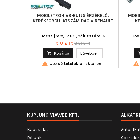
MOBILETRON AB-EU175 ÉRZÉKELŐ,
MOBI
KERÉKFORDULATSZÁM DACIA RENAULT
K
Hossz [mm] : 480, pólusszám : 2
Hoss
Ár
Normál
5 012 Ft
8 353 Ft
ár

Kosárba
Bővebben


Utolsó tételek a raktáron
KUPLUNG VIAWEB KFT.
ALKATR
Kapcsolat
Autóalka
Rólunk
Cseredar