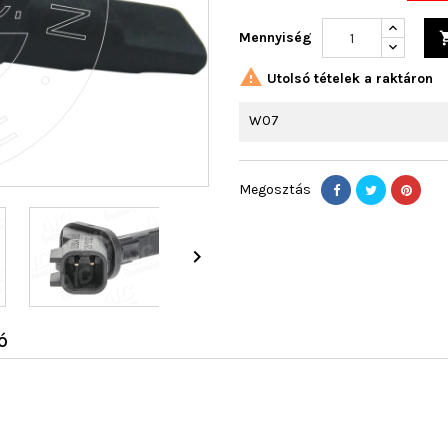
Mennyiség

Utolsó tételek a raktáron
W07
Megosztás

Ó