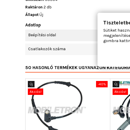
Raktáron
2 db
Állapot
Új
Tiszteletb
Adatlap
Sütiket haszn
Beépítési oldal
megjelenítése
gombra kattin
Csatlakozók száma
50 HASONLÓ TERMÉKEK UGYANAZON KATEGÓRI
Új
-40%
Új
Akciós!
Akciós!