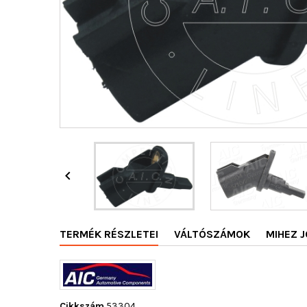

TERMÉK RÉSZLETEI
VÁLTÓSZÁMOK
MIHEZ J
Cikkszám
53304