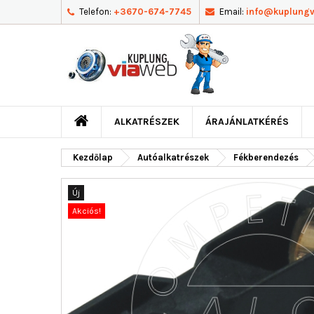
Telefon:
+3670-674-7745
Email:
info@kuplung
ALKATRÉSZEK
ÁRAJÁNLATKÉRÉS
Kezdőlap
Autóalkatrészek
Fékberendezés
Új
Akciós!