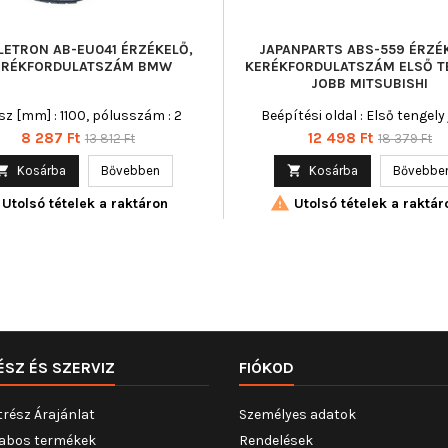
LETRON AB-EU041 ÉRZÉKELŐ,
JAPANPARTS ABS-559 ÉRZÉ
ERÉKFORDULATSZÁM BMW
KERÉKFORDULATSZÁM ELSŐ T
JOBB MITSUBISHI
z [mm] : 1100, pólusszám : 2
Beépítési oldal : Első tengely
Ár
Normál
Ár
Normál
8 287 Ft
12 498 Ft
13 812 Ft
18 379 Ft
ár
ár

Kosárba
Bővebben

Kosárba
Bővebbe

Utolsó tételek a raktáron
Utolsó tételek a raktár
ÉSZ ÉS SZERVIZ
FIÓKOD
trész Árajánlat
Személyes adatok
abos termékek
Rendelések