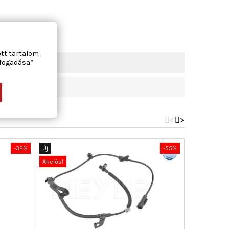
ott tartalom
lfogadása”
<
>
-32%
Új
-55%
Új
Akciós!
Akciós!