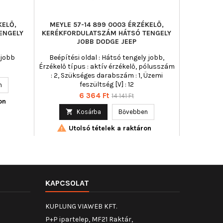
KELŐ,
MEYLE 57-14 899 0003 ÉRZÉKELŐ,
ATE 24
ENGELY
KERÉKFORDULATSZÁM HÁTSÓ TENGELY
KERÉKFORD
JOBB DODGE JEEP
 jobb
Beépítési oldal : Hátsó tengely jobb,
Hossz [mm
Érzékelő típus : aktív érzékelő, pólusszám
: 2, Szükséges darabszám : 1, Üzemi
feszültség [V] : 12
n

Ár
Normál
6 364 Ft
14 141 Ft
on
ár

Kosárba
Bővebben

Utolsó tételek a raktáron
KAPCSOLAT
KUPLUNG VIAWEB KFT.
P+P ipartelep, MF21 Raktár,