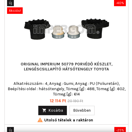
Új
-40%
Akciós!
ORIGINAL IMPERIUM 50779 PORVÉDŐ KÉSZLET,
LENGÉSCSILLAPÍTÓ HÁTSÓTENGELY TOYOTA
Alkatrészszám : 4, Anyag : Gumi, Anyag : PU (Poliuretán),
Beépítési oldal : hátsótengely, Tömeg [g] : 488, Tömeg [g] : 602,
Tömeg [g] : 614
Ár
Normál
12 114 Ft
20 190 Ft
ár

Kosárba
Bővebben

Utolsó tételek a raktáron
Új
-25%