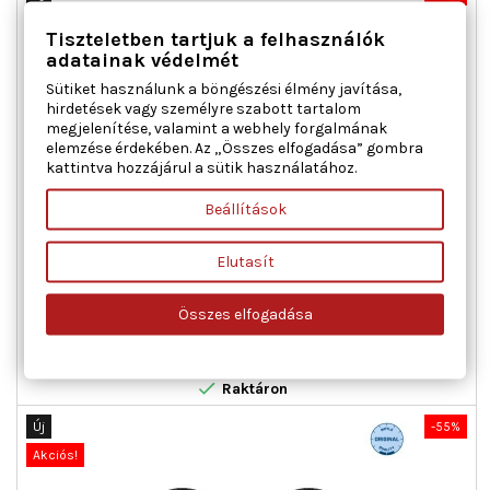
Akciós!
Tiszteletben tartjuk a felhasználók
adatainak védelmét
Sütiket használunk a böngészési élmény javítása,
hirdetések vagy személyre szabott tartalom
megjelenítése, valamint a webhely forgalmának
elemzése érdekében. Az „Összes elfogadása” gombra
kattintva hozzájárul a sütik használatához.
Beállítások
MAXGEAR 72-3334 PORVÉDŐ KÉSZLET, LENGÉSCSILLAPÍTÓ
HÁTSÓTENGELY TOYOTA
Elutasít
Beépítési oldal : hátsótengely
Összes elfogadása
Ár
Normál
8 230 Ft
10 973 Ft
ár

Kosárba
Bővebben

Raktáron
Új
-55%
Akciós!