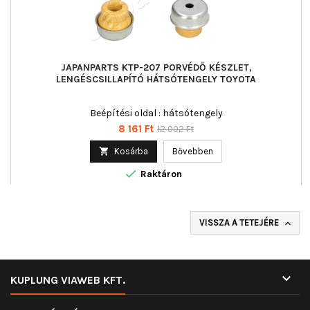
JAPANPARTS KTP-207 PORVÉDŐ KÉSZLET,
LENGÉSCSILLAPÍTÓ HÁTSÓTENGELY TOYOTA
Beépítési oldal : hátsótengely
Ár
Normál
8 161 Ft
12 002 Ft
ár

Kosárba
Bővebben

Raktáron
VISSZA A TETEJÉRE


KUPLUNG VIAWEB KFT.