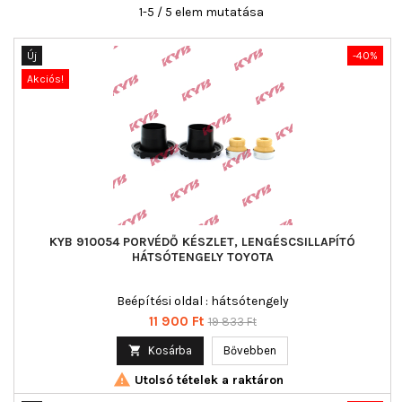
1-5 / 5 elem mutatása
Új
-40%
Akciós!
KYB 910054 PORVÉDŐ KÉSZLET, LENGÉSCSILLAPÍTÓ
HÁTSÓTENGELY TOYOTA
Beépítési oldal : hátsótengely
Ár
Normál
11 900 Ft
19 833 Ft
ár

Kosárba
Bővebben

Utolsó tételek a raktáron