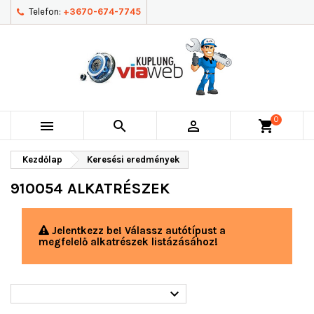
Telefon:
+3670-674-7745
0



shopping_cart
Kezdőlap
Keresési eredmények
910054 ALKATRÉSZEK
Jelentkezz be! Válassz autótípust a
megfelelő alkatrészek listázásához!
