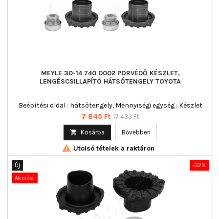
MEYLE 30-14 740 0002 PORVÉDŐ KÉSZLET,
LENGÉSCSILLAPÍTÓ HÁTSÓTENGELY TOYOTA
Beépítési oldal : hátsótengely, Mennyiségi egység : Készlet
Ár
Normál
7 845 Ft
17 433 Ft
ár

Kosárba
Bővebben

Utolsó tételek a raktáron
Új
-32%
Akciós!