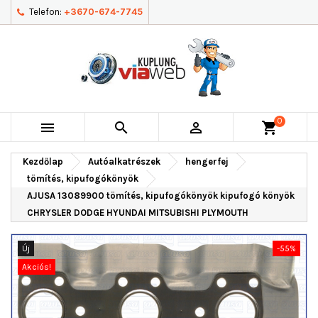
Telefon:
+3670-674-7745
0



shopping_cart
Kezdőlap
Autóalkatrészek
hengerfej
tömítés, kipufogókönyök
AJUSA 13089900 tömítés, kipufogókönyök kipufogó könyök
CHRYSLER DODGE HYUNDAI MITSUBISHI PLYMOUTH
Új
-55%
Akciós!