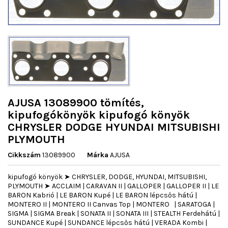
AJUSA 13089900 tömítés,
kipufogókönyök kipufogó könyök
CHRYSLER DODGE HYUNDAI MITSUBISHI
PLYMOUTH
Cikkszám
13089900
Márka
AJUSA
kipufogó könyök ➤ CHRYSLER, DODGE, HYUNDAI, MITSUBISHI,
PLYMOUTH ➤ ACCLAIM | CARAVAN II | GALLOPER | GALLOPER II | LE
BARON Kabrió | LE BARON Kupé | LE BARON lépcsős hátú |
MONTERO II | MONTERO II Canvas Top | MONTERO | SARATOGA |
SIGMA | SIGMA Break | SONATA II | SONATA III | STEALTH Ferdehátú |
SUNDANCE Kupé | SUNDANCE lépcsős hátú | VERADA Kombi |