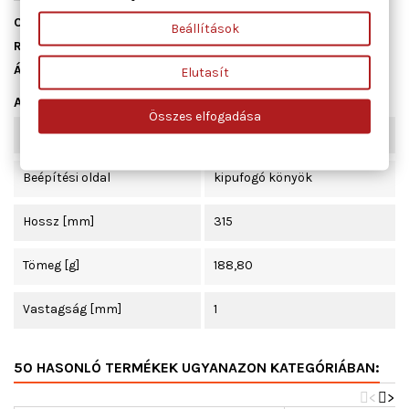
Cikkszám
13089900
Beállítások
Raktáron
3 db
Állapot
Új
Elutasít
Adatlap
Összes elfogadása
Szélesség [mm]
120
Beépítési oldal
kipufogó könyök
Hossz [mm]
315
Tömeg [g]
188,80
Vastagság [mm]
1
50 HASONLÓ TERMÉKEK UGYANAZON KATEGÓRIÁBAN:
<
>