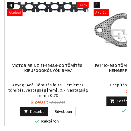
Új
-55%
Új
Akciós!
Akciós!
VICTOR REINZ 71-12484-00 TÖMÍTÉS,
FA1 110-950 TÖMÍ
KIPUFOGÓKÖNYÖK BMW
HENGERFEJ
Anyag : Acél, Tömítés fajta : Fémlemez
Beépítési o
tömítés, Vastagság [mm] : 0,7, Vastagság
Ár
2 
[mm] : 0,70

Kosárba
Ár
Normál
6 240 Ft
13 867 Ft
ár

R

Kosárba
Bővebben

Raktáron