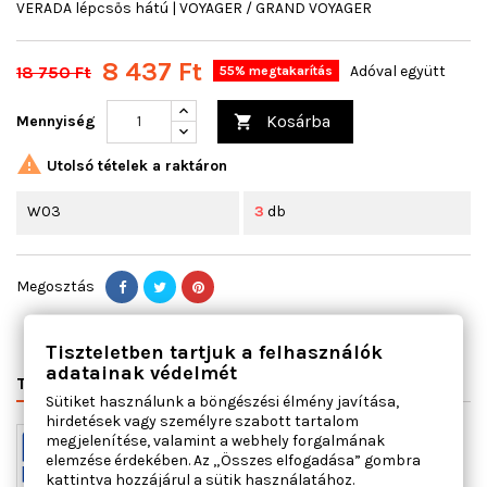
VERADA lépcsős hátú | VOYAGER / GRAND VOYAGER
8 437 Ft
18 750 Ft
Adóval együtt
55% megtakarítás
Kosárba
Mennyiség


Utolsó tételek a raktáron
W03
3
db
Megosztás
Tiszteletben tartjuk a felhasználók
adatainak védelmét
TERMÉK RÉSZLETEI
VÁLTÓSZÁMOK
MIHEZ JÓ
Sütiket használunk a böngészési élmény javítása,
hirdetések vagy személyre szabott tartalom
megjelenítése, valamint a webhely forgalmának
elemzése érdekében. Az „Összes elfogadása” gombra
kattintva hozzájárul a sütik használatához.