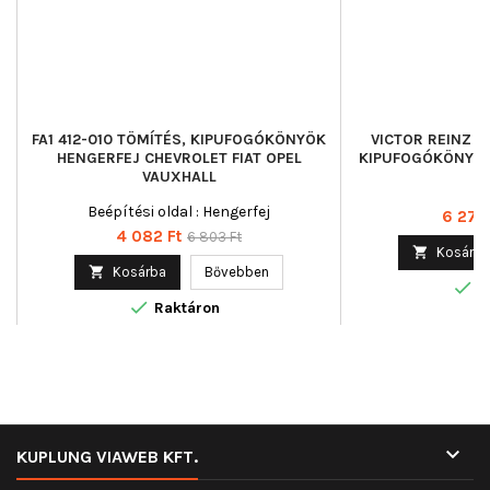
FA1 412-010 TÖMÍTÉS, KIPUFOGÓKÖNYÖK
VICTOR REINZ 7
HENGERFEJ CHEVROLET FIAT OPEL
KIPUFOGÓKÖNYÖK
VAUXHALL
Beépítési oldal : Hengerfej
Ár
6 271 
Ár
Normál
4 082 Ft
6 803 Ft

Kosárba
ár

Kosárba
Bővebben

R

Raktáron

KUPLUNG VIAWEB KFT.