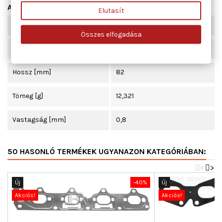
Adatlap
Elutasít
Szélesség [mm]
52
Összes elfogadása
Beépítési oldal
kipufogó könyök
Hossz [mm]
82
Tömeg [g]
12,321
Vastagság [mm]
0,8
50 HASONLÓ TERMÉKEK UGYANAZON KATEGÓRIÁBAN:
<
>
Új
-40%
Új
Akciós!
Akciós!