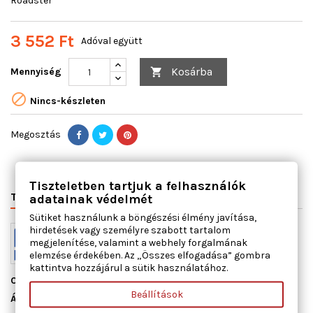
Roadster
3 552 Ft
Adóval együtt
Kosárba
Mennyiség


Nincs-készleten
Megosztás
Tiszteletben tartjuk a felhasználók
TERMÉK RÉSZLETEI
VÁLTÓSZÁMOK
MIHEZ JÓ
adatainak védelmét
Sütiket használunk a böngészési élmény javítása,
hirdetések vagy személyre szabott tartalom
megjelenítése, valamint a webhely forgalmának
elemzése érdekében. Az „Összes elfogadása” gombra
kattintva hozzájárul a sütik használatához.
Cikkszám
13123100
Beállítások
Állapot
Új