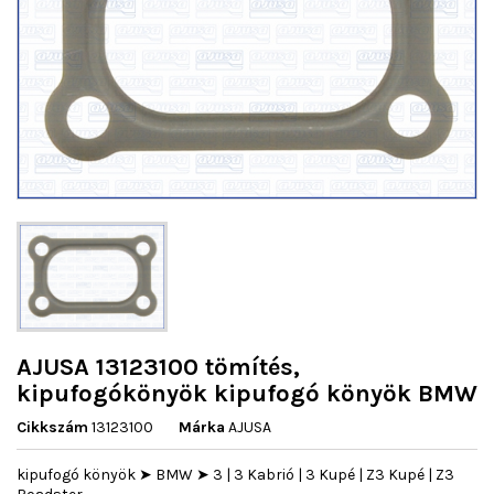
AJUSA 13123100 tömítés,
kipufogókönyök kipufogó könyök BMW
Cikkszám
13123100
Márka
AJUSA
kipufogó könyök ➤ BMW ➤ 3 | 3 Kabrió | 3 Kupé | Z3 Kupé | Z3