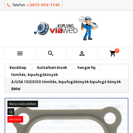
Telefon:
+3670-674-7745
0



shopping_cart
Kezdőlap
Autóalkatrészek
hengerfej
tömítés, kipufogókönyök
AJUSA 13123100 tömítés, kipufogókönyök kipufogó könyök
BMW
Nincs-készleten
Új
Akciós!