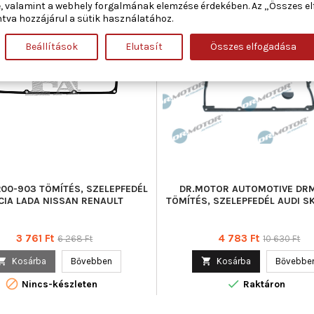
ÁBAN:
, valamint a webhely forgalmának elemzése érdekében. Az „Összes e
tva hozzájárul a sütik használatához.
szleten
-40%
Új
Beállítások
Elutasít
Összes elfogadása
Akciós!
200-903 TÖMÍTÉS, SZELEPFEDÉL
DR.MOTOR AUTOMOTIVE DR
CIA LADA NISSAN RENAULT
TÖMÍTÉS, SZELEPFEDÉL AUDI 
Ár
Normál
Ár
Normál
3 761 Ft
4 783 Ft
6 268 Ft
10 630 Ft
ár
ár

Kosárba
Bővebben

Kosárba
Bővebbe


Nincs-készleten
Raktáron