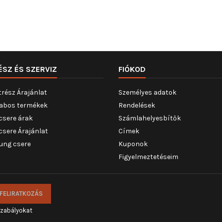
ÉSZ ÉS SZERVIZ
FIÓKOD
trész Árajánlat
Személyes adatok
abos termékek
Rendelések
csere árak
Számlahelyesbítők
csere Árajánlat
Címek
ung csere
Kuponok
Figyelmeztetéseim
szabályokat