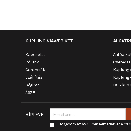
KUPLUNG VIAWEB KFT.
ALKATR
Kapcsolat
Autóalka
Rólunk
Cseredar
Garanciák
Kuplung 
Szállítás
Kuplung 
Céginfo
DSG kupl
ÁSZF
HÍRLEVÉL
Elfogadom az ÁSZF-ben leírt adatvédelmi 