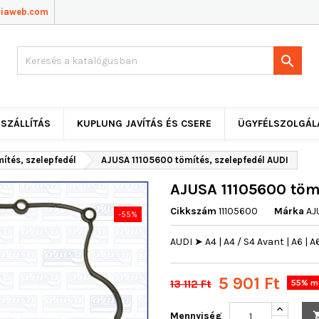
viaweb.com

SZÁLLÍTÁS
KUPLUNG JAVÍTÁS ÉS CSERE
ÜGYFÉLSZOLGÁL
ítés, szelepfedél
AJUSA 11105600 tömítés, szelepfedél AUDI
AJUSA 11105600 tömí
Cikkszám
11105600
Márka
AJ
-55%
AUDI ➤ A4 | A4 / S4 Avant | A6 | 
5 901 Ft
13 112 Ft
55% me
Mennyiség