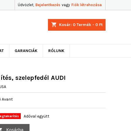
Üdvözlet,
Bejelentkezés
vagy
Fiók létrehozása
shopping_cart
Kosár:
0
Termék - 0 Ft
AT
GARANCIÁK
RÓLUNK
tés, szelepfedél AUDI
USA
A6 Avant
Adóval együtt
gtakarítás
Kosárba
