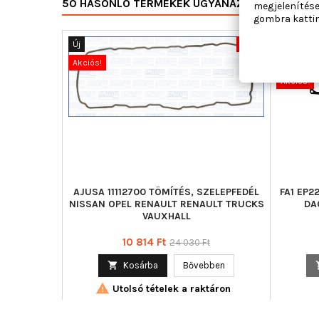
50 HASONLÓ TERMÉKEK UGYANAZON KATEGÓRI
megjelenítése
gombra kattin
Új
-55%
Nincs-ké
Akciós!
Új
Akciós!
AJUSA 11112700 TÖMÍTÉS, SZELEPFEDÉL
FA1 EP2
NISSAN OPEL RENAULT RENAULT TRUCKS
DA
VAUXHALL
Ár
Normál
10 814 Ft
24 030 Ft
ár

Kosárba
Bővebben

Utolsó tételek a raktáron