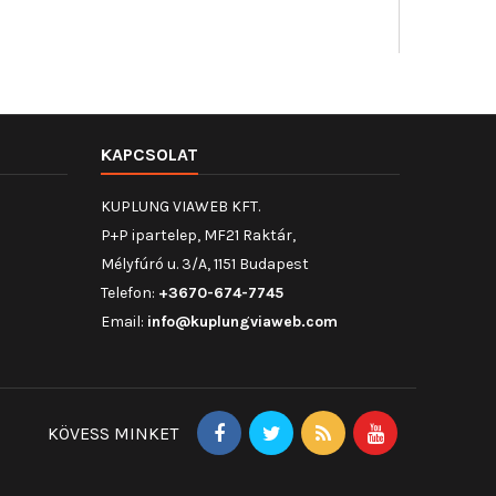
Vegyi tulaj
Vegyi
KAPCSOLAT
KUPLUNG VIAWEB KFT.
P+P ipartelep, MF21 Raktár,
Mélyfúró u. 3/A, 1151 Budapest
Telefon:
+3670-674-7745
Email:
info@kuplungviaweb.com
KÖVESS MINKET