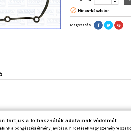

Nincs-készleten
Megosztás
Ó
en tartjuk a felhasználók adatainak védelmét
álunk a böngészési élmény javítása, hirdetések vagy személyre szab