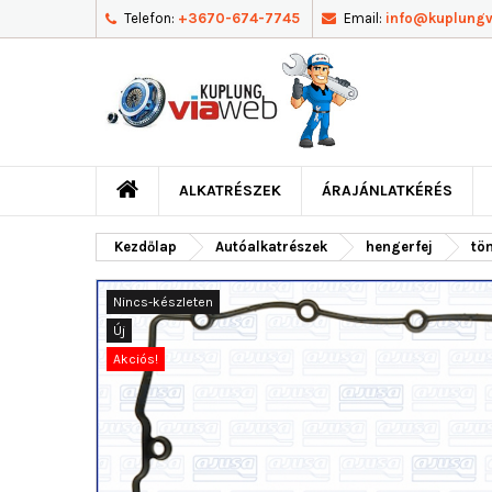
Telefon:
+3670-674-7745
Email:
info@kuplung
ALKATRÉSZEK
ÁRAJÁNLATKÉRÉS
Kezdőlap
Autóalkatrészek
hengerfej
töm
Nincs-készleten
Új
Akciós!