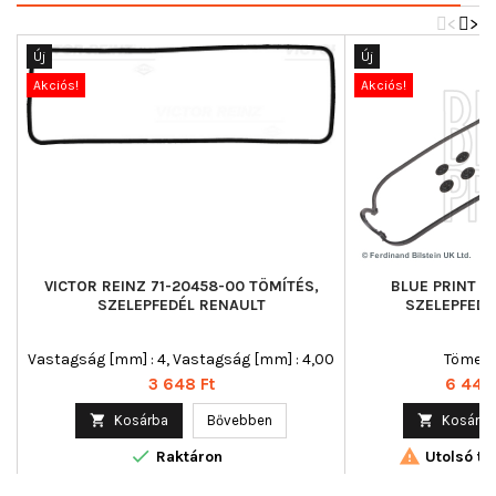
<
>
Új
Új
Akciós!
Akciós!
VICTOR REINZ 71-20458-00 TÖMÍTÉS,
BLUE PRINT A
SZELEPFEDÉL RENAULT
SZELEPFEDÉ
Vastagság [mm] : 4, Vastagság [mm] : 4,00
Tömeg [
Ár
Ár
3 648 Ft
6 445 

Kosárba
Bővebben

Kosárba


Raktáron
Utolsó tét