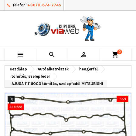
Telefon:
+3670-674-7745
0



shopping_cart
Kezdőlap
Autóalkatrészek
hengerfej
tömítés, szelepfedél
AJUSA 11116000 tömítés, szelepfedél MITSUBISHI
Új
-55%
Akciós!