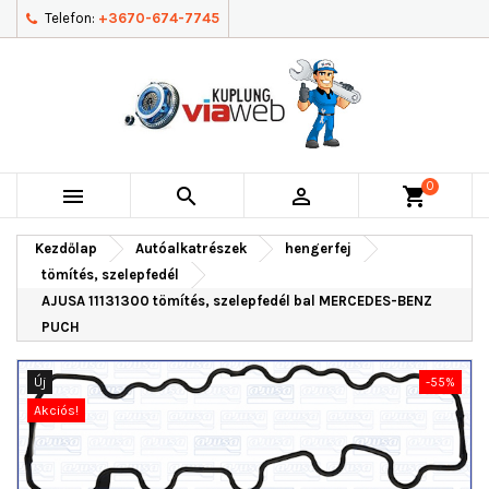
Telefon:
+3670-674-7745
0



shopping_cart
Kezdőlap
Autóalkatrészek
hengerfej
tömítés, szelepfedél
AJUSA 11131300 tömítés, szelepfedél bal MERCEDES-BENZ
PUCH
Új
-55%
Akciós!