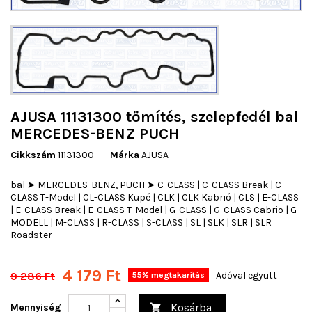
AJUSA 11131300 tömítés, szelepfedél bal
MERCEDES-BENZ PUCH
Cikkszám
11131300
Márka
AJUSA
bal ➤ MERCEDES-BENZ, PUCH ➤ C-CLASS | C-CLASS Break | C-
CLASS T-Model | CL-CLASS Kupé | CLK | CLK Kabrió | CLS | E-CLASS
| E-CLASS Break | E-CLASS T-Model | G-CLASS | G-CLASS Cabrio | G-
MODELL | M-CLASS | R-CLASS | S-CLASS | SL | SLK | SLR | SLR
Roadster
4 179 Ft
9 286 Ft
Adóval együtt
55% megtakarítás
Kosárba
Mennyiség
