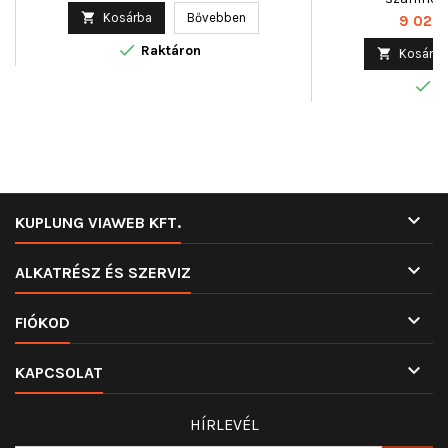
ár

Kosárba
Bővebben
Ár
9 024 

Raktáron

Kosárba

R

KUPLUNG VIAWEB KFT.

ALKATRÉSZ ÉS SZERVIZ

FIÓKOD

KAPCSOLAT
HÍRLEVÉL