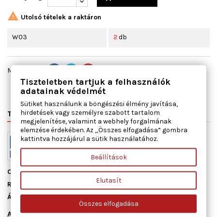

Utolsó tételek a raktáron
W03
2
db
Megosztás
Tiszteletben tartjuk a felhasználók
adatainak védelmét
Sütiket használunk a böngészési élmény javítása,
hirdetések vagy személyre szabott tartalom
TERMÉK RÉSZLETEI
VÁLTÓSZÁMOK
MIHEZ JÓ
megjelenítése, valamint a webhely forgalmának
elemzése érdekében. Az „Összes elfogadása” gombra
kattintva hozzájárul a sütik használatához.
Beállítások
Cikkszám
11131300
Elutasít
Raktáron
2 db
Állapot
Új
Összes elfogadása
Adatlap