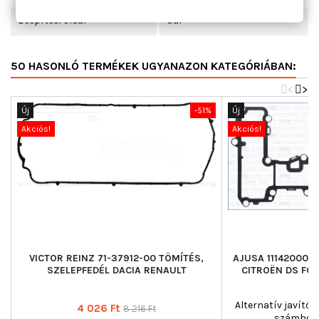
Beépítési oldal
bal
50 HASONLÓ TERMÉKEK UGYANAZON KATEGÓRIÁBAN:
<
>
Új
-51%
Új
Akciós!
Akciós!
VICTOR REINZ 71-37912-00 TÖMÍTÉS,
AJUSA 11142000 
SZELEPFEDÉL DACIA RENAULT
CITROËN DS FO
Alternatív javítók
Ár
Normál
4 026 Ft
8 216 Ft
számhoz 